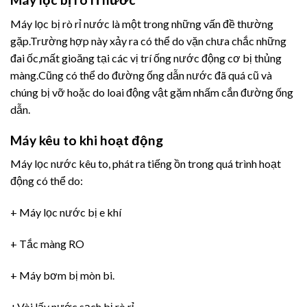
Máy lọc bị rò rỉ nước là một trong những vấn đề thường
gặp.Trường hợp này xảy ra có thể do vặn chưa chắc những
đai ốc,mất gioăng tại các vị trí ống nước động cơ bị thủng
màng.Cũng có thể do đường ống dẫn nước đã quá cũ và
chúng bị vỡ hoặc do loai động vật gặm nhấm cắn đường ống
dẫn.
Máy kêu to khi hoạt động
Máy lọc nước kêu to, phát ra tiếng ồn trong quá trình hoạt
động có thể do:
+ Máy lọc nước bị e khí
+ Tắc màng RO
+ Máy bơm bị mòn bi.
+Vòi lấy nước sạch bị rò rỉ.