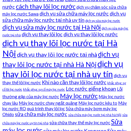
cách thay lõi lọc nước
nước
dịch vụ chăm sóc sửa chữa
dịch vụ sửa chữa máy lọc nước
dịch vụ
máy lọc nước Sawa
sửa chữa máy lọc nước tại nhà uy tín
dịch vụ sửa máy lọc nước
dịch vụ sửa máy lọc nước tại Hà Nội
dịch vụ sửa máy lọc
dịch vụ thay lõi lọc
dịch vụ thay lõi lọc nước
nước tại nhà
dịch vụ thay lõi lọc nước tại Hà
Nội
dịch vụ
dịch vụ thay lõi lọc nước tại nhà
dịch vụ
thay lõi lọc nước tại nhà Hà Nội
thay lõi lọc nước tại nhà uy tín
dịch vụ
Khi nào cần thay lõi lọc nước
thay thế lõi lọc nước
khắc phục sự
Lọc nước giếng khoan
Lỗi
cố lõi lọc nước
khắc phục sự cố máy lọc nước
Máy lọc nước
thường gặp của máy lọc nước
Máy lọc nước
chạy lâu
Máy lọc nước chạy ngắt quãng
Máy lọc nước kêu to
Máy
lọc nước RO
quá trình thay lõi lọc
Sửa chữa máy bơm máy lọc
sửa chữa máy lọc nước
Ohido
sửa chữa máy lọc nước tại nhà hà Nội
sửa
Sửa
sửa chữa thay thế máy lọc nước
chữa máy lọc nước uy tín tại nhà
máy lọc nước
sửa máy lọc nước Kangaroo
Sửa máy