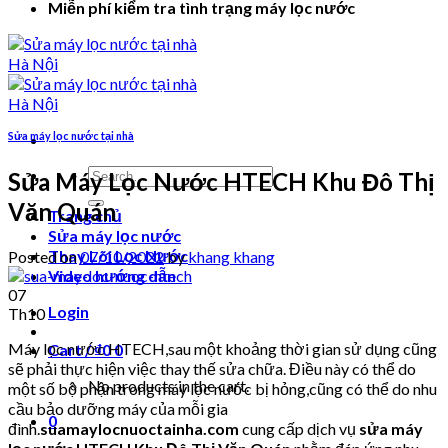
Miễn phí kiểm tra tình trạng máy lọc nước
Sửa máy lọc nước tại nhà
Search
Sửa Máy Lọc Nước HTECH Khu Đô Thị
for:
Văn Quán
Trang chủ
Sửa máy lọc nước
Thay Lõi Lọc Nước
Posted on
07/10/2022
by
khang khang
Video hướng dẫn
07
Login
Th10
Máy lọc nước HTECH,sau một khoảng thời gian sử dụng cũng
Cart /
₫
0
0
sẽ phải thực hiện việc thay thế sửa chữa. Điều này có thể do
No products in the cart.
một số bộ phận trong máy lọc nước bị hỏng,cũng có thể do nhu
cầu bảo dưỡng máy của mỗi gia
0
đình.
suamaylocnuoctainha.com
cung cấp dịch vụ
sửa máy