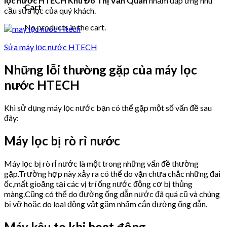
lọc nước HTECH Khu Đô Thị Văn Quán
nhằm đáp ứng nhu
Cart
cầu sửa lọc của quý khách.
No products in the cart.
Sửa máy lọc nước HTECH
Những lỗi thường gặp của máy lọc
nước HTECH
Khi sử dụng máy lọc nước bạn có thể gặp một số vấn đề sau
đây:
Máy lọc bị rò rỉ nước
Máy lọc bị rò rỉ nước là một trong những vấn đề thường
gặp.Trường hợp này xảy ra có thể do vặn chưa chắc những đai
ốc,mất gioăng tại các vị trí ống nước động cơ bị thủng
màng.Cũng có thể do đường ống dẫn nước đã quá cũ và chúng
bị vỡ hoặc do loai động vật gặm nhấm cắn đường ống dẫn.
Máy kêu to khi hoạt động