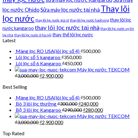
Thay lõi
lọc nước Ohido
Sửa máy lọc nước tại nhà
lọc nước
thay lõi lọc
thay lõi lọc nước giá rẻ
thay lõi lọc nước haohsing
thay lõi lọc nước tại nhà
nước kangaroo
thay lõi lọc nước uy tín
thay thế lõi lọc nước
tại nhà
thay lõi lọc nước ở hà nội
Latest
Màng lọc RO USA(lõi lọc số 4)
₫
500,000
Lõi lọc số 5 kangaroo
₫
350,000
Lõi lọc số 6 Kangaroo
₫
450,000
Máy lọc nước TEKCOM
₫
3,000,000
₫
2,900,000
Best Selling
Màng lọc RO USA(lõi lọc số 4)
₫
500,000
Bô 3 lõi lọc thường
₫
300,000
₫
240,000
Bộ 3 lõi lọc Kangaroo
₫
290,000
₫
280,000
Máy lọc nước TEKCOM
₫
3,000,000
₫
2,900,000
Top Rated