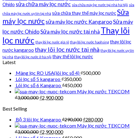
sửa chữa máy lọc nước
Ohido
sửa chữa máy lọc nước tại nhà hà Nội
sửa
Sửa
sửa chữa thay thế máy lọc nước
chữa máy lọc nước uy tín tại nhà
máy lọc nước
sửa máy lọc nước Kangaroo
Sửa máy
Thay lõi
lọc nước Ohido
Sửa máy lọc nước tại nhà
lọc nước
thay lõi lọc
thay lõi lọc nước giá rẻ
thay lõi lọc nước haohsing
thay lõi lọc nước tại nhà
nước kangaroo
thay lõi lọc nước uy tín
thay thế lõi lọc nước
tại nhà
thay lõi lọc nước ở hà nội
Latest
Màng lọc RO USA(lõi lọc số 4)
₫
500,000
Lõi lọc số 5 kangaroo
₫
350,000
Lõi lọc số 6 Kangaroo
₫
450,000
Máy lọc nước TEKCOM
₫
3,000,000
₫
2,900,000
Best Selling
Bộ 3 lõi lọc Kangaroo
₫
290,000
₫
280,000
Máy lọc nước TEKCOM
₫
3,000,000
₫
2,900,000
Lõi lọc số 6 Kangaroo
₫
450,000