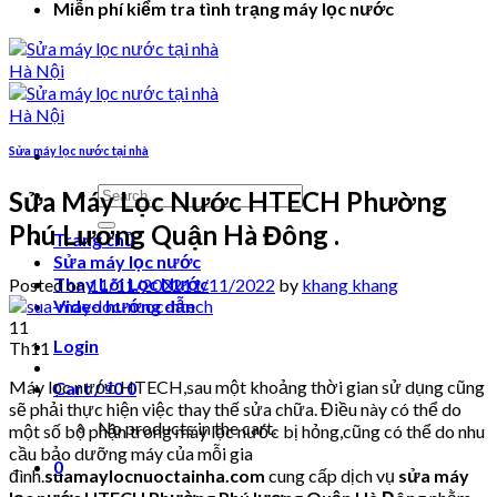
Miễn phí kiểm tra tình trạng máy lọc nước
Sửa máy lọc nước tại nhà
Search
Sửa Máy Lọc Nước HTECH Phường
for:
Phú Lương Quận Hà Đông .
Trang chủ
Sửa máy lọc nước
Thay Lõi Lọc Nước
Posted on
11/11/2022
11/11/2022
by
khang khang
Video hướng dẫn
11
Login
Th11
Máy lọc nước HTECH,sau một khoảng thời gian sử dụng cũng
Cart /
₫
0
0
sẽ phải thực hiện việc thay thế sửa chữa. Điều này có thể do
No products in the cart.
một số bộ phận trong máy lọc nước bị hỏng,cũng có thể do nhu
cầu bảo dưỡng máy của mỗi gia
0
đình.
suamaylocnuoctainha.com
cung cấp dịch vụ
sửa máy