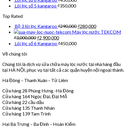
Lõi lọc số 5 kangaroo
₫
350,000
Top Rated
Bộ 3 lõi lọc Kangaroo
₫
290,000
₫
280,000
Máy lọc nước TEKCOM
₫
3,000,000
₫
2,900,000
Lõi lọc số 6 Kangaroo
₫
450,000
Về chúng tôi
Chúng tôi là dịch vụ sửa chữa máy lọc nước tại nhà hàng đầu
tại HÀ NỘI, phục vụ tại tất cả các quận huyện nội ngoại thành.
Hà Đông – Thanh Xuân – Từ Liêm
Cửa hàng 28 Phùng Hưng -Hà Đông
Cửa hàng 164 Ngọc Đại, Đại Mỗ
Cửa hàng 22 cầu dậu
Cửa hàng 135 Thanh Nhàn
Cửa hàng 139 Tam Trinh
Hai Bà Trưng – Ba Đình – Hoàn Kiếm