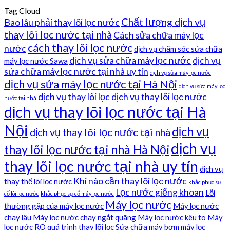
Tag Cloud
Chất lượng dịch vụ
Bao lâu phải thay lõi lọc nước
thay lõi lọc nước tại nhà
Cách sửa chữa máy lọc
cách thay lõi lọc nước
nước
dịch vụ chăm sóc sửa chữa
dịch vụ sửa chữa máy lọc nước
dịch vụ
máy lọc nước Sawa
sửa chữa máy lọc nước tại nhà uy tín
dịch vụ sửa máy lọc nước
dịch vụ sửa máy lọc nước tại Hà Nội
dịch vụ sửa máy lọc
dịch vụ thay lõi lọc
dịch vụ thay lõi lọc nước
nước tại nhà
dịch vụ thay lõi lọc nước tại Hà
Nội
dịch vụ
dịch vụ thay lõi lọc nước tại nhà
dịch vụ
thay lõi lọc nước tại nhà Hà Nội
thay lõi lọc nước tại nhà uy tín
dịch vụ
Khi nào cần thay lõi lọc nước
thay thế lõi lọc nước
khắc phục sự
Lọc nước giếng khoan
Lỗi
cố lõi lọc nước
khắc phục sự cố máy lọc nước
Máy lọc nước
thường gặp của máy lọc nước
Máy lọc nước
chạy lâu
Máy lọc nước chạy ngắt quãng
Máy lọc nước kêu to
Máy
lọc nước RO
quá trình thay lõi lọc
Sửa chữa máy bơm máy lọc