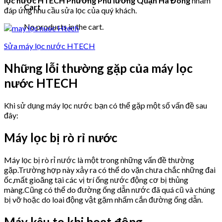
lọc nước HTECH Phường Phú lương Quận Hà Đông
nhằm
Cart
đáp ứng nhu cầu sửa lọc của quý khách.
No products in the cart.
Sửa máy lọc nước HTECH
Những lỗi thường gặp của máy lọc
nước HTECH
Khi sử dụng máy lọc nước bạn có thể gặp một số vấn đề sau
đây:
Máy lọc bị rò rỉ nước
Máy lọc bị rò rỉ nước là một trong những vấn đề thường
gặp.Trường hợp này xảy ra có thể do vặn chưa chắc những đai
ốc,mất gioăng tại các vị trí ống nước động cơ bị thủng
màng.Cũng có thể do đường ống dẫn nước đã quá cũ và chúng
bị vỡ hoặc do loai động vật gặm nhấm cắn đường ống dẫn.
Máy kêu to khi hoạt động