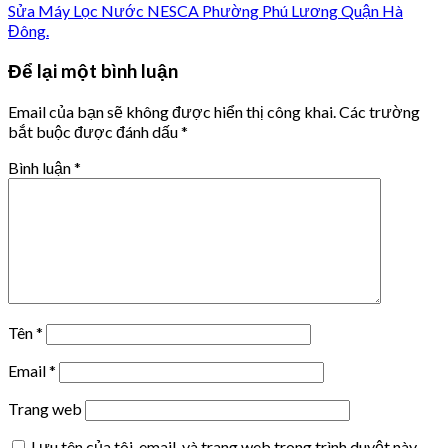
Sửa Máy Lọc Nước NESCA Phường Phú Lương Quận Hà
Đông.
Để lại một bình luận
Email của bạn sẽ không được hiển thị công khai.
Các trường
bắt buộc được đánh dấu
*
Bình luận
*
Tên
*
Email
*
Trang web
Lưu tên của tôi, email, và trang web trong trình duyệt này