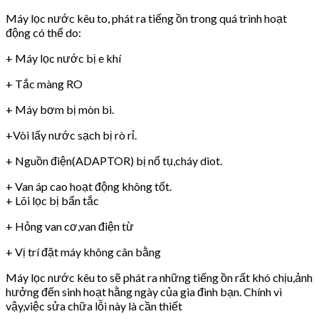
Máy lọc nước kêu to, phát ra tiếng ồn trong quá trình hoạt
động có thể do:
+ Máy lọc nước bị e khí
+ Tắc màng RO
+ Máy bơm bị mòn bi.
+Vòi lấy nước sạch bị rò rỉ.
+ Nguồn điện(ADAPTOR) bị nổ tụ,cháy diot.
+ Van áp cao hoạt động không tốt.
+ Lõi lọc bị bẩn tắc
+ Hỏng van cơ,van điện từ
+ Vị trí đặt máy không cân bằng
Máy lọc nước kêu to sẽ phát ra những tiếng ồn rất khó chịu,ảnh
hưởng đến sinh hoạt hằng ngày của gia đình bạn. Chính vì
vậy,việc sửa chữa lỗi này là cần thiết