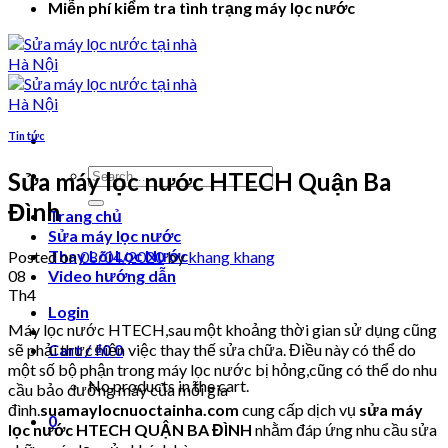
Miễn phí kiểm tra tình trạng máy lọc nước
Tin tức
Search
Sửa máy lọc nước HTECH Quận Ba
for:
Đình
Trang chủ
Sửa máy lọc nước
Thay Lõi Lọc Nước
Posted on
08/04/2020
by
khang khang
08
Video hướng dẫn
Th4
Login
Máy lọc nước HTECH,sau một khoảng thời gian sử dụng cũng
sẽ phải thực hiện việc thay thế sửa chữa. Điều này có thể do
Cart /
₫
0
0
một số bộ phận trong máy lọc nước bị hỏng,cũng có thể do nhu
No products in the cart.
cầu bảo dưỡng máy của mỗi gia
đình.
suamaylocnuoctainha.com
cung cấp dịch vụ
sửa máy
0
lọc nước HTECH QUẬN BA ĐÌNH
nhằm đáp ứng nhu cầu sửa