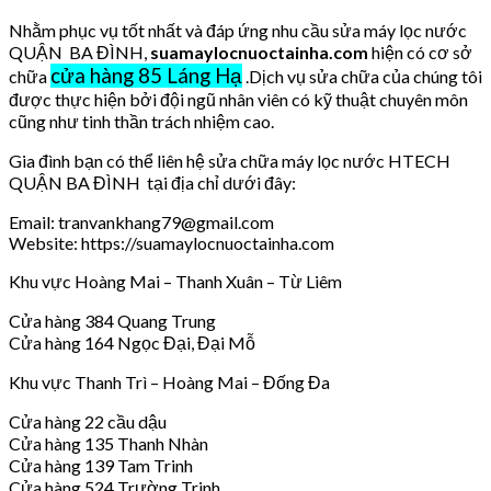
Nhằm phục vụ tốt nhất và đáp ứng nhu cầu sửa máy lọc nước
QUẬN BA ĐÌNH,
suamaylocnuoctainha.com
hiện có cơ sở
cửa hàng 85 Láng Hạ
chữa
.Dịch vụ sửa chữa của chúng tôi
được thực hiện bởi đội ngũ nhân viên có kỹ thuật chuyên môn
cũng như tinh thần trách nhiệm cao.
Gia đình bạn có thể liên hệ sửa chữa máy lọc nước HTECH
QUẬN BA ĐÌNH tại địa chỉ dưới đây:
Email: tranvankhang79@gmail.com
Website: https://suamaylocnuoctainha.com
Khu vực Hoàng Mai – Thanh Xuân – Từ Liêm
Cửa hàng 384 Quang Trung
Cửa hàng 164 Ngọc Đại, Đại Mỗ
Khu vực Thanh Trì – Hoàng Mai – Đống Đa
Cửa hàng 22 cầu dậu
Cửa hàng 135 Thanh Nhàn
Cửa hàng 139 Tam Trinh
Cửa hàng 524 Trường Trinh