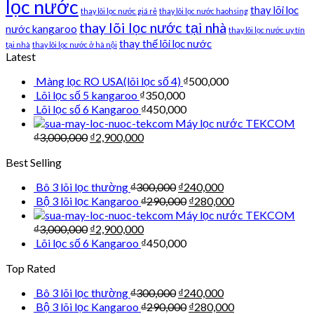
lọc nước
thay lõi lọc
thay lõi lọc nước giá rẻ
thay lõi lọc nước haohsing
thay lõi lọc nước tại nhà
nước kangaroo
thay lõi lọc nước uy tín
thay thế lõi lọc nước
tại nhà
thay lõi lọc nước ở hà nội
Latest
Màng lọc RO USA(lõi lọc số 4)
₫
500,000
Lõi lọc số 5 kangaroo
₫
350,000
Lõi lọc số 6 Kangaroo
₫
450,000
Máy lọc nước TEKCOM
₫
3,000,000
₫
2,900,000
Best Selling
Bô 3 lõi lọc thường
₫
300,000
₫
240,000
Bộ 3 lõi lọc Kangaroo
₫
290,000
₫
280,000
Máy lọc nước TEKCOM
₫
3,000,000
₫
2,900,000
Lõi lọc số 6 Kangaroo
₫
450,000
Top Rated
Bô 3 lõi lọc thường
₫
300,000
₫
240,000
Bộ 3 lõi lọc Kangaroo
₫
290,000
₫
280,000