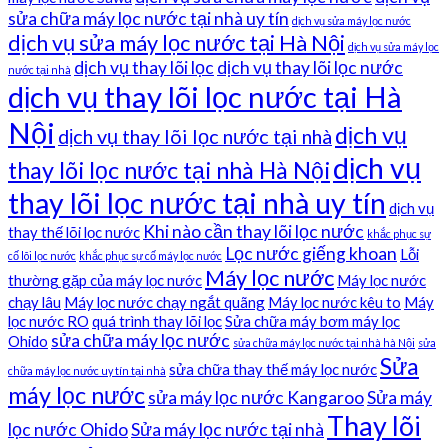
sửa chữa máy lọc nước tại nhà uy tín
dịch vụ sửa máy lọc nước
dịch vụ sửa máy lọc nước tại Hà Nội
dịch vụ sửa máy lọc
dịch vụ thay lõi lọc
dịch vụ thay lõi lọc nước
nước tại nhà
dịch vụ thay lõi lọc nước tại Hà
Nội
dịch vụ
dịch vụ thay lõi lọc nước tại nhà
dịch vụ
thay lõi lọc nước tại nhà Hà Nội
thay lõi lọc nước tại nhà uy tín
dịch vụ
Khi nào cần thay lõi lọc nước
thay thế lõi lọc nước
khắc phục sự
Lọc nước giếng khoan
Lỗi
cố lõi lọc nước
khắc phục sự cố máy lọc nước
Máy lọc nước
thường gặp của máy lọc nước
Máy lọc nước
chạy lâu
Máy lọc nước chạy ngắt quãng
Máy lọc nước kêu to
Máy
lọc nước RO
quá trình thay lõi lọc
Sửa chữa máy bơm máy lọc
sửa chữa máy lọc nước
Ohido
sửa chữa máy lọc nước tại nhà hà Nội
sửa
Sửa
sửa chữa thay thế máy lọc nước
chữa máy lọc nước uy tín tại nhà
máy lọc nước
sửa máy lọc nước Kangaroo
Sửa máy
Thay lõi
lọc nước Ohido
Sửa máy lọc nước tại nhà