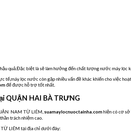
u hậu quả.Đặc biệt là sẽ làm hưởng đến chất lượng nước máy lọc
hực tế,máy lọc nước còn gặp nhiều vấn đề khác khiến cho việc hoạ
com
để được hỗ trợ tốt nhất.
 tại QUẬN HAI BÀ TRƯNG
ớc QUẬN NAM TỪ LIÊM,
suamaylocnuoctainha.com
hiện có cơ s
 thần trách nhiệm cao.
TỪ LIÊM tại địa chỉ dưới đây: