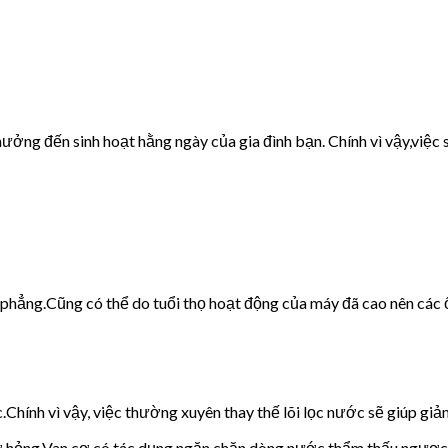
ưởng đến sinh hoạt hằng ngày của gia đình bạn. Chính vì vậy,việc s
g phẳng.Cũng có thể do tuổi thọ hoạt động của máy đã cao nên các 
c.Chính vì vậy, việc thường xuyên thay thế lõi lọc nước sẽ giúp giảm
cơ hỏng.Van cơ có tác dụng ngăn chặn dòng nước thẩm thấu ngược