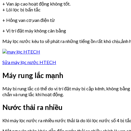
+ Van áp cao hoạt động không tốt.
+ Lõi lọc bị bẩn tắc
+ Hỏng van cơ,van điện từ
+ Vị trí đặt máy không cân bằng
Máy lọc nước kêu to sẽ phát ra những tiếng ồn rất khó chịu,ảnh h
Sửa máy lọc nước HTECH
Máy rung lắc mạnh
Máy bị rung lắc có thể do vị trí đặt máy bị cập kênh, không bằn
chắn và rung lắc khi hoạt động.
Nước thải ra nhiều
Khi máy lọc nước ra nhiều nước thải là do lõi lọc nước số 4 bị tắ
Một nguyên nhân khác dẫn đến nước thải ra nhiều chính là van 