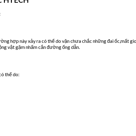
:
ờng hợp này xảy ra có thể do vặn chưa chắc những đai ốc,mất gio
động vật gặm nhấm cắn đường ống dẫn.
có thể do: