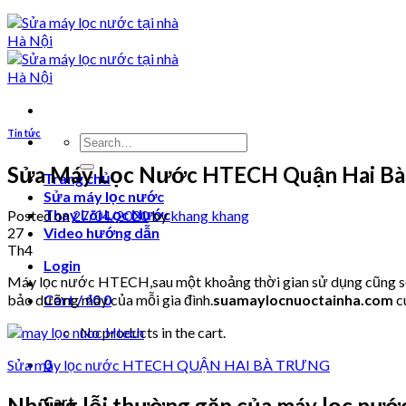
Tin tức
Search
for:
Sửa Máy Lọc Nước HTECH Quận Hai Bà
Trang chủ
Sửa máy lọc nước
Thay Lõi Lọc Nước
Posted on
27/04/2020
by
khang khang
27
Video hướng dẫn
Th4
Login
Máy lọc nước HTECH,sau một khoảng thời gian sử dụng cũng sẽ p
bảo dưỡng máy của mỗi gia đình.
suamaylocnuoctainha.com
c
Cart /
₫
0
0
No products in the cart.
0
Sửa máy lọc nước HTECH QUẬN HAI BÀ TRƯNG
Cart
Những lỗi thường gặp của máy lọc nư