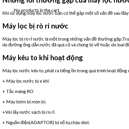
No products in the cart.
Khi sử dụng máy lọc nước bạn có thể gặp một số vấn đề sau đây
Máy lọc bị rò rỉ nước
Máy lọc bị rò rỉ nước là một trong những vấn đề thường gặp.Trư
do đường ống dẫn nước đã quá cũ và chúng bị vỡ hoặc do loai 
Máy kêu to khi hoạt động
Máy lọc nước kêu to, phát ra tiếng ồn trong quá trình hoạt động 
+ Máy lọc nước bị e khí
+ Tắc màng RO
+ Máy bơm bị mòn bi.
+Vòi lấy nước sạch bị rò rỉ.
+ Nguồn điện(ADAPTOR) bị nổ tụ,cháy diot.