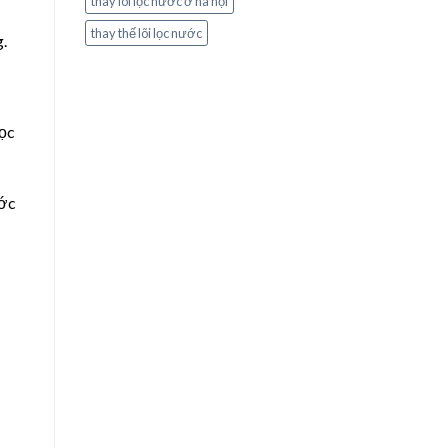
thay lõi lọc nước ở hà nội
thay thế lõi lọc nước
g.
lọc
ước