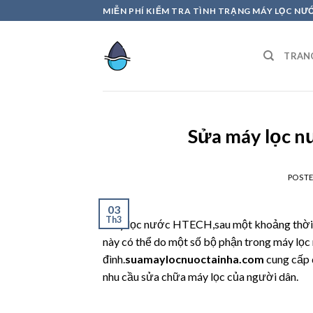
Skip
MIỄN PHÍ KIỂM TRA TÌNH TRẠNG MÁY LỌC NƯ
to
content
TRAN
Sửa máy lọc 
POST
03
Th3
Máy lọc nước HTECH,sau một khoảng thời gi
này có thể do một số bộ phận trong máy lọ
đình.
suamaylocnuoctainha.com
cung cấp 
nhu cầu sửa chữa máy lọc của người dân.