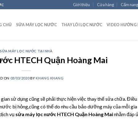
Giới thiệu
Cửa hàng
Cẩm nan
ỚC
G CHỦ
SỬA MÁY LỌC NƯỚC
THAY LÕI LỌC NƯỚC
VIDEO HƯỚNG
SỬA MÁY LỌC NƯỚC TẠI NHÀ
nước HTECH Quận Hoàng Mai
ED ON
03/03/2020
BY
KHANG KHANG
an sử dụng cũng sẽ phải thực hiện việc thay thế sửa chữa. Điều
c nước bị hỏng,cũng có thể do nhu cầu bảo dưỡng máy của mỗi gia
dịch vụ
sửa máy lọc nước HTECH Quận Hoàng Mai
nhằm đáp 