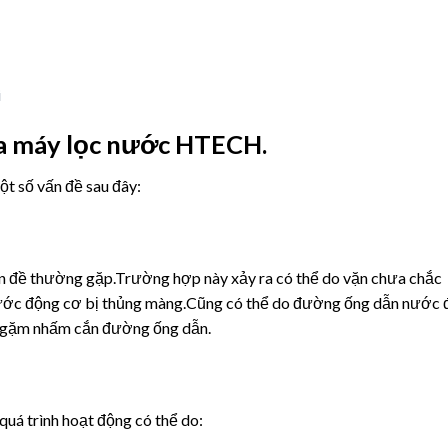
i
a máy lọc nước HTECH.
t số vấn đề sau đây:
ấn đề thường gặp.Trường hợp này xảy ra có thể do vặn chưa chắc
g nước động cơ bị thủng màng.Cũng có thể do đường ống dẫn nước 
ật gặm nhấm cắn đường ống dẫn.
quá trình hoạt động có thể do: