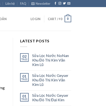
g
Liên hệ
FAQ
Newsletter
0
 DẪN
LOGIN
CART /
₫
0
LATEST POSTS
Sửa Lọc Nước NoNan
02
Th11
Khu Đô Thị Kim Văn
Kim Lũ
Sửa Lọc Nước Geyser
01
Th11
Khu Đô Thị Kim Văn
Kim Lũ
ứng
Sửa Lọc Nước Geyser
01
Th11
Khu Đô Thị Đại Kim