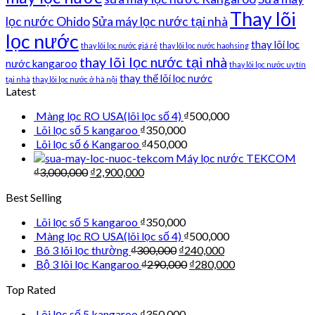
Thay lõi
lọc nước Ohido
Sửa máy lọc nước tại nhà
lọc nước
thay lõi lọc
thay lõi lọc nước giá rẻ
thay lõi lọc nước haohsing
thay lõi lọc nước tại nhà
nước kangaroo
thay lõi lọc nước uy tín
thay thế lõi lọc nước
tại nhà
thay lõi lọc nước ở hà nội
Latest
Màng lọc RO USA(lõi lọc số 4)
₫
500,000
Lõi lọc số 5 kangaroo
₫
350,000
Lõi lọc số 6 Kangaroo
₫
450,000
Máy lọc nước TEKCOM
₫
3,000,000
₫
2,900,000
Best Selling
Lõi lọc số 5 kangaroo
₫
350,000
Màng lọc RO USA(lõi lọc số 4)
₫
500,000
Bô 3 lõi lọc thường
₫
300,000
₫
240,000
Bộ 3 lõi lọc Kangaroo
₫
290,000
₫
280,000
Top Rated
Lõi lọc số 5 kangaroo
₫
350,000