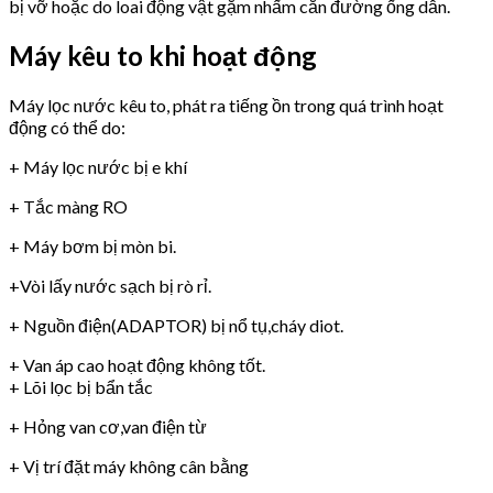
bị vỡ hoặc do loai động vật gặm nhấm cắn đường ống dẫn.
Máy kêu to khi hoạt động
Máy lọc nước kêu to, phát ra tiếng ồn trong quá trình hoạt
động có thể do:
+ Máy lọc nước bị e khí
+ Tắc màng RO
+ Máy bơm bị mòn bi.
+Vòi lấy nước sạch bị rò rỉ.
+ Nguồn điện(ADAPTOR) bị nổ tụ,cháy diot.
+ Van áp cao hoạt động không tốt.
+ Lõi lọc bị bẩn tắc
+ Hỏng van cơ,van điện từ
+ Vị trí đặt máy không cân bằng