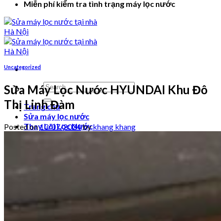
Miễn phí kiểm tra tình trạng máy lọc nước
Uncategorized
Search
Sửa Máy Lọc Nước HYUNDAI Khu Đô
for:
Thị Linh Đàm
Trang chủ
Sửa máy lọc nước
Thay Lõi Lọc Nước
Posted on
13/07/2024
by
khang khang
Video hướng dẫn
Login
Cart /
₫
0
0
No products in the cart.
0