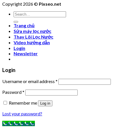
Copyright 2026 ©
Pixseo.net
Search
for:
Trang chủ
Sửa máy lọc nước
Thay Lõi Lọc Nước
Video hướng dẫn
Login
Newsletter
Login
Username or email address
*
Password
*
Remember me
Log in
Lost your password?
Call Now Button