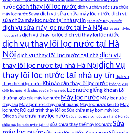
cách thay lõi lọc nước
nước
dịch vụ chăm sóc sửa chữa
dịch vụ sửa chữa máy lọc nước
dịch vụ
máy lọc nước Sawa
sửa chữa máy lọc nước tại nhà uy tín
dịch vụ sửa máy lọc nước
dịch vụ sửa máy lọc nước tại Hà Nội
dịch vụ sửa máy lọc
dịch vụ thay lõi lọc
dịch vụ thay lõi lọc nước
nước tại nhà
dịch vụ thay lõi lọc nước tại Hà
Nội
dịch vụ
dịch vụ thay lõi lọc nước tại nhà
dịch vụ
thay lõi lọc nước tại nhà Hà Nội
thay lõi lọc nước tại nhà uy tín
dịch vụ
Khi nào cần thay lõi lọc nước
thay thế lõi lọc nước
khắc phục sự
Lọc nước giếng khoan
Lỗi
cố lõi lọc nước
khắc phục sự cố máy lọc nước
Máy lọc nước
thường gặp của máy lọc nước
Máy lọc nước
chạy lâu
Máy lọc nước chạy ngắt quãng
Máy lọc nước kêu to
Máy
lọc nước RO
quá trình thay lõi lọc
Sửa chữa máy bơm máy lọc
sửa chữa máy lọc nước
Ohido
sửa chữa máy lọc nước tại nhà hà Nội
sửa
Sửa
sửa chữa thay thế máy lọc nước
chữa máy lọc nước uy tín tại nhà
máy lọc nước
sửa máy lọc nước Kangaroo
Sửa máy