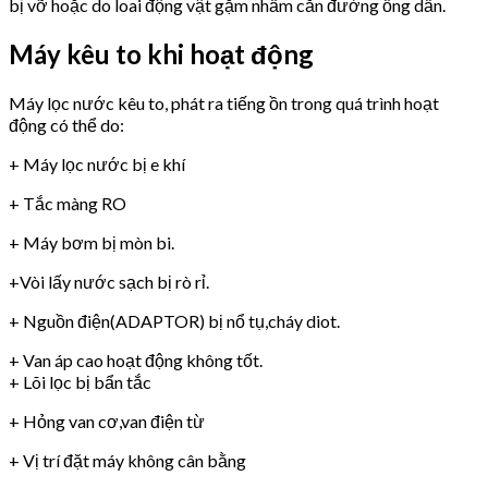
bị vỡ hoặc do loai động vật gặm nhấm cắn đường ống dẫn.
Máy kêu to khi hoạt động
Máy lọc nước kêu to, phát ra tiếng ồn trong quá trình hoạt
động có thể do:
+ Máy lọc nước bị e khí
+ Tắc màng RO
+ Máy bơm bị mòn bi.
+Vòi lấy nước sạch bị rò rỉ.
+ Nguồn điện(ADAPTOR) bị nổ tụ,cháy diot.
+ Van áp cao hoạt động không tốt.
+ Lõi lọc bị bẩn tắc
+ Hỏng van cơ,van điện từ
+ Vị trí đặt máy không cân bằng