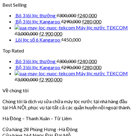
Best Selling
Bô 3 lõi lọc thường
₫
300,000
₫
240,000
Bộ 3 lõi lọc Kangaroo
₫
290,000
₫
280,000
Máy lọc nước TEKCOM
₫
3,000,000
₫
2,900,000
Lõi lọc số 6 Kangaroo
₫
450,000
Top Rated
Bô 3 lõi lọc thường
₫
300,000
₫
240,000
Bộ 3 lõi lọc Kangaroo
₫
290,000
₫
280,000
Máy lọc nước TEKCOM
₫
3,000,000
₫
2,900,000
Về chúng tôi
Chúng tôi là dịch vụ sửa chữa máy lọc nước tại nhà hàng đầu
tại HÀ NỘI, phục vụ tại tất cả các quận huyện nội ngoại thành.
Hà Đông – Thanh Xuân – Từ Liêm
Cửa hàng 28 Phùng Hưng -Hà Đông
Cửa hàng 164 Ngọc Đại, Đại Mỗ