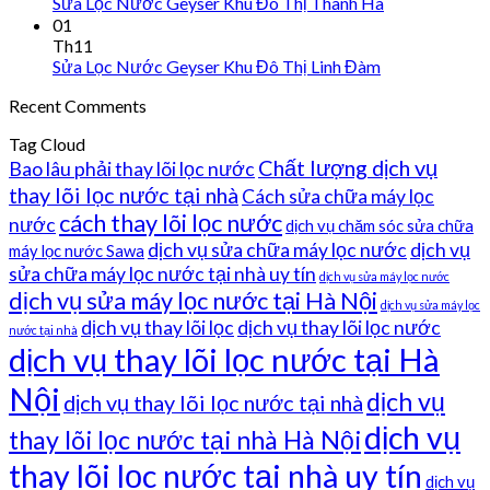
Sửa Lọc Nước Geyser Khu Đô Thị Thanh Hà
01
Th11
Sửa Lọc Nước Geyser Khu Đô Thị Linh Đàm
Recent Comments
Tag Cloud
Chất lượng dịch vụ
Bao lâu phải thay lõi lọc nước
thay lõi lọc nước tại nhà
Cách sửa chữa máy lọc
cách thay lõi lọc nước
nước
dịch vụ chăm sóc sửa chữa
dịch vụ sửa chữa máy lọc nước
dịch vụ
máy lọc nước Sawa
sửa chữa máy lọc nước tại nhà uy tín
dịch vụ sửa máy lọc nước
dịch vụ sửa máy lọc nước tại Hà Nội
dịch vụ sửa máy lọc
dịch vụ thay lõi lọc
dịch vụ thay lõi lọc nước
nước tại nhà
dịch vụ thay lõi lọc nước tại Hà
Nội
dịch vụ
dịch vụ thay lõi lọc nước tại nhà
dịch vụ
thay lõi lọc nước tại nhà Hà Nội
thay lõi lọc nước tại nhà uy tín
dịch vụ