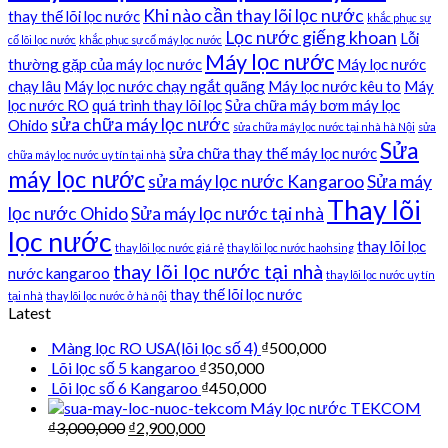
Khi nào cần thay lõi lọc nước
thay thế lõi lọc nước
khắc phục sự
Lọc nước giếng khoan
Lỗi
cố lõi lọc nước
khắc phục sự cố máy lọc nước
Máy lọc nước
thường gặp của máy lọc nước
Máy lọc nước
chạy lâu
Máy lọc nước chạy ngắt quãng
Máy lọc nước kêu to
Máy
lọc nước RO
quá trình thay lõi lọc
Sửa chữa máy bơm máy lọc
sửa chữa máy lọc nước
Ohido
sửa chữa máy lọc nước tại nhà hà Nội
sửa
Sửa
sửa chữa thay thế máy lọc nước
chữa máy lọc nước uy tín tại nhà
máy lọc nước
sửa máy lọc nước Kangaroo
Sửa máy
Thay lõi
lọc nước Ohido
Sửa máy lọc nước tại nhà
lọc nước
thay lõi lọc
thay lõi lọc nước giá rẻ
thay lõi lọc nước haohsing
thay lõi lọc nước tại nhà
nước kangaroo
thay lõi lọc nước uy tín
thay thế lõi lọc nước
tại nhà
thay lõi lọc nước ở hà nội
Latest
Màng lọc RO USA(lõi lọc số 4)
₫
500,000
Lõi lọc số 5 kangaroo
₫
350,000
Lõi lọc số 6 Kangaroo
₫
450,000
Máy lọc nước TEKCOM
₫
3,000,000
₫
2,900,000