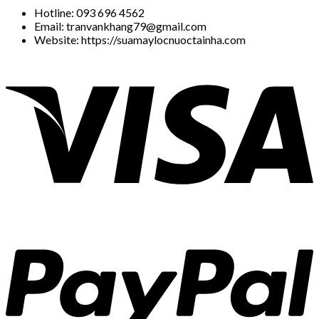
Hotline: 093 696 4562
Email: tranvankhang79@gmail.com
Website: https://suamaylocnuoctainha.com