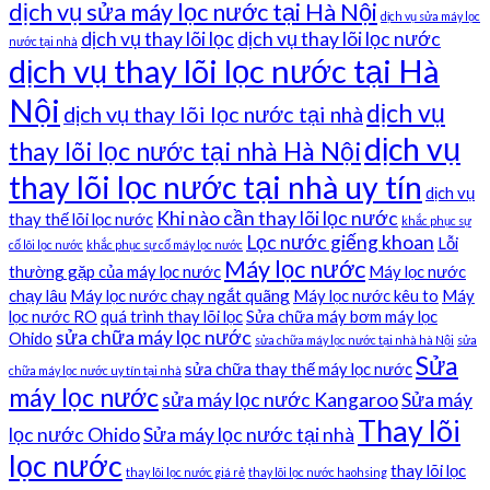
dịch vụ sửa máy lọc nước tại Hà Nội
dịch vụ sửa máy lọc
dịch vụ thay lõi lọc
dịch vụ thay lõi lọc nước
nước tại nhà
dịch vụ thay lõi lọc nước tại Hà
Nội
dịch vụ
dịch vụ thay lõi lọc nước tại nhà
dịch vụ
thay lõi lọc nước tại nhà Hà Nội
thay lõi lọc nước tại nhà uy tín
dịch vụ
Khi nào cần thay lõi lọc nước
thay thế lõi lọc nước
khắc phục sự
Lọc nước giếng khoan
Lỗi
cố lõi lọc nước
khắc phục sự cố máy lọc nước
Máy lọc nước
thường gặp của máy lọc nước
Máy lọc nước
chạy lâu
Máy lọc nước chạy ngắt quãng
Máy lọc nước kêu to
Máy
lọc nước RO
quá trình thay lõi lọc
Sửa chữa máy bơm máy lọc
sửa chữa máy lọc nước
Ohido
sửa chữa máy lọc nước tại nhà hà Nội
sửa
Sửa
sửa chữa thay thế máy lọc nước
chữa máy lọc nước uy tín tại nhà
máy lọc nước
sửa máy lọc nước Kangaroo
Sửa máy
Thay lõi
lọc nước Ohido
Sửa máy lọc nước tại nhà
lọc nước
thay lõi lọc
thay lõi lọc nước giá rẻ
thay lõi lọc nước haohsing