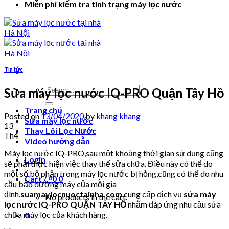
Miễn phí kiểm tra tình trạng máy lọc nước
Tin tức
Search
Sửa máy lọc nước IQ-PRO Quận Tây Hồ
for:
Trang chủ
Posted on
13/04/2020
by
khang khang
Sửa máy lọc nước
13
Thay Lõi Lọc Nước
Th4
Video hướng dẫn
Máy lọc nước IQ-PRO,sau một khoảng thời gian sử dụng cũng
Login
sẽ phải thực hiện việc thay thế sửa chữa. Điều này có thể do
một số bộ phận trong máy lọc nước bị hỏng,cũng có thể do nhu
Cart /
₫
0
0
cầu bảo dưỡng máy của mỗi gia
đình.
suamaylocnuoctainha.com
cung cấp dịch vụ
sửa máy
No products in the cart.
lọc nước IQ-PRO QUẬN TÂY HỒ
nhằm đáp ứng nhu cầu sửa
chữa máy lọc của khách hàng.
0