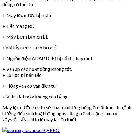
động có thể do:
+ Máy lọc nước bị e khí
+ Tắc màng RO
+ Máy bơm bị mòn bi.
+Vòi lấy nước sạch bị rò rỉ.
+ Nguồn điện(ADAPTOR) bị nổ tụ,cháy diot.
+ Van áp cao hoạt động không tốt.
+ Lõi lọc bị bẩn tắc
+ Hỏng van cơ,van điện từ
+ Vị trí đặt máy không cân bằng
Máy lọc nước kêu to sẽ phát ra những tiếng ồn rất khó chịu,ảnh
hưởng đến sinh hoạt hằng ngày của gia đình bạn. Chính vì
vậy,việc sửa chữa lỗi này là cần thiết