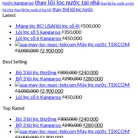
thay lõi lọc nước tại nhà
nước kangaroo
thay lõi lọc nước uy tín
thay thế lõi lọc nước
tại nhà
thay lõi lọc nước ở hà nội
Latest
Màng lọc RO USA(lõi lọc số 4)
₫
500,000
Lõi lọc số 5 kangaroo
₫
350,000
Lõi lọc số 6 Kangaroo
₫
450,000
Máy lọc nước TEKCOM
₫
3,000,000
₫
2,900,000
Best Selling
Bô 3 lõi lọc thường
₫
300,000
₫
240,000
Bộ 3 lõi lọc Kangaroo
₫
290,000
₫
280,000
Máy lọc nước TEKCOM
₫
3,000,000
₫
2,900,000
Lõi lọc số 6 Kangaroo
₫
450,000
Top Rated
Bô 3 lõi lọc thường
₫
300,000
₫
240,000
Bộ 3 lõi lọc Kangaroo
₫
290,000
₫
280,000
Máy lọc nước TEKCOM
₫
3,000,000
₫
2,900,000