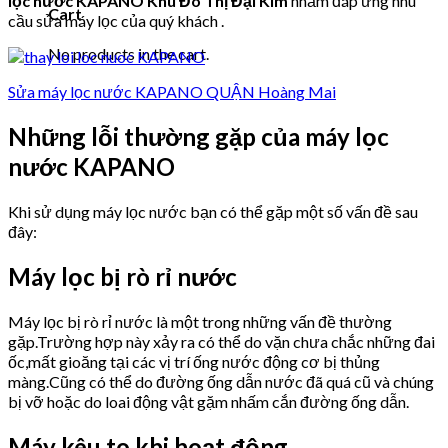
lọc nước KAPANO Khu Đô Thị Đại Kim
nhằm đáp ứng nhu
Cart
cầu sửa máy lọc của quý khách .
No products in the cart.
Sửa máy lọc nước KAPANO QUẬN Hoàng Mai
Những lỗi thường gặp của máy lọc
nước KAPANO
Khi sử dụng máy lọc nước bạn có thể gặp một số vấn đề sau
đây:
Máy lọc bị rò rỉ nước
Máy lọc bị rò rỉ nước là một trong những vấn đề thường
gặp.Trường hợp này xảy ra có thể do vặn chưa chắc những đai
ốc,mất gioăng tại các vị trí ống nước động cơ bị thủng
màng.Cũng có thể do đường ống dẫn nước đã quá cũ và chúng
bị vỡ hoặc do loai động vật gặm nhấm cắn đường ống dẫn.
Máy kêu to khi hoạt động