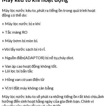
Máy lọc nước kêu to, phát ra tiếng ồn trong quá trình hoạt
động có thể do:
+ Máy lọc nước bị e khí
+ Tắc màng RO
+ Máy bơm bị mòn bi.
+Vòi lấy nước sạch bị rò rỉ.
+ Nguồn điện(ADAPTOR) bị nổ tụ,cháy diot.
+ Van áp cao hoạt động không tốt.
+ Lõi lọc bị bẩn tắc
+ Hỏng van cơ,van điện từ
+ Vị trí đặt máy không cân bằng
Máy lọc nước kêu to sẽ phát ra những tiếng ồn rất khó chịu,ảnh
hưởng đến sinh hoạt hằng ngày của gia đình bạn. Chính vì
vậy,việc sửa chữa lỗi này là cần thiết