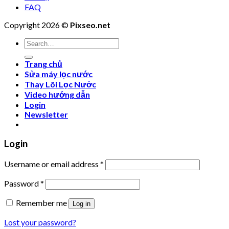
FAQ
Copyright 2026 ©
Pixseo.net
Search
for:
Trang chủ
Sửa máy lọc nước
Thay Lõi Lọc Nước
Video hướng dẫn
Login
Newsletter
Login
Username or email address
*
Password
*
Remember me
Log in
Lost your password?