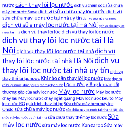
cách thay lõi lọc nước
nước
dịch vụ chăm sóc sửa chữa
dịch vụ sửa chữa máy lọc nước
dịch vụ
máy lọc nước Sawa
sửa chữa máy lọc nước tại nhà uy tín
dịch vụ sửa máy lọc nước
dịch vụ sửa máy lọc nước tại Hà Nội
dịch vụ sửa máy lọc
dịch vụ thay lõi lọc
dịch vụ thay lõi lọc nước
nước tại nhà
dịch vụ thay lõi lọc nước tại Hà
Nội
dịch vụ
dịch vụ thay lõi lọc nước tại nhà
dịch vụ
thay lõi lọc nước tại nhà Hà Nội
thay lõi lọc nước tại nhà uy tín
dịch vụ
Khi nào cần thay lõi lọc nước
thay thế lõi lọc nước
khắc phục sự
Lọc nước giếng khoan
Lỗi
cố lõi lọc nước
khắc phục sự cố máy lọc nước
Máy lọc nước
thường gặp của máy lọc nước
Máy lọc nước
chạy lâu
Máy lọc nước chạy ngắt quãng
Máy lọc nước kêu to
Máy
lọc nước RO
quá trình thay lõi lọc
Sửa chữa máy bơm máy lọc
sửa chữa máy lọc nước
Ohido
sửa chữa máy lọc nước tại nhà hà Nội
sửa
Sửa
sửa chữa thay thế máy lọc nước
chữa máy lọc nước uy tín tại nhà
máy lọc nước
sửa máy lọc nước Kangaroo
Sửa máy