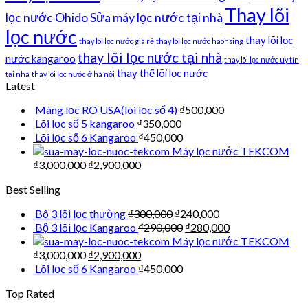
Thay lõi
lọc nước Ohido
Sửa máy lọc nước tại nhà
lọc nước
thay lõi lọc
thay lõi lọc nước giá rẻ
thay lõi lọc nước haohsing
thay lõi lọc nước tại nhà
nước kangaroo
thay lõi lọc nước uy tín
thay thế lõi lọc nước
tại nhà
thay lõi lọc nước ở hà nội
Latest
Màng lọc RO USA(lõi lọc số 4)
₫
500,000
Lõi lọc số 5 kangaroo
₫
350,000
Lõi lọc số 6 Kangaroo
₫
450,000
Máy lọc nước TEKCOM
₫
3,000,000
₫
2,900,000
Best Selling
Bô 3 lõi lọc thường
₫
300,000
₫
240,000
Bộ 3 lõi lọc Kangaroo
₫
290,000
₫
280,000
Máy lọc nước TEKCOM
₫
3,000,000
₫
2,900,000
Lõi lọc số 6 Kangaroo
₫
450,000
Top Rated