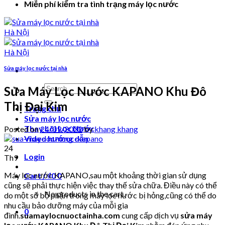
Miễn phí kiểm tra tình trạng máy lọc nước
Sửa máy lọc nước tại nhà
Search
Sửa Máy Lọc Nước KAPANO Khu Đô
for:
Thị Đại Kim
Trang chủ
Sửa máy lọc nước
Thay Lõi Lọc Nước
Posted on
24/09/2022
by
khang khang
Video hướng dẫn
24
Login
Th9
Máy lọc nước KAPANO,sau một khoảng thời gian sử dụng
Cart /
₫
0
0
cũng sẽ phải thực hiện việc thay thế sửa chữa. Điều này có thể
No products in the cart.
do một số bộ phận trong máy lọc nước bị hỏng,cũng có thể do
nhu cầu bảo dưỡng máy của mỗi gia
0
đình.
suamaylocnuoctainha.com
cung cấp dịch vụ
sửa máy