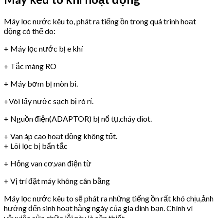
Máy lọc nước kêu to, phát ra tiếng ồn trong quá trình hoạt
động có thể do:
+ Máy lọc nước bị e khí
+ Tắc màng RO
+ Máy bơm bị mòn bi.
+Vòi lấy nước sạch bị rò rỉ.
+ Nguồn điện(ADAPTOR) bị nổ tụ,cháy diot.
+ Van áp cao hoạt động không tốt.
+ Lõi lọc bị bẩn tắc
+ Hỏng van cơ,van điện từ
+ Vị trí đặt máy không cân bằng
Máy lọc nước kêu to sẽ phát ra những tiếng ồn rất khó chịu,ảnh
hưởng đến sinh hoạt hằng ngày của gia đình bạn. Chính vì
vậy,việc sửa chữa lỗi này là cần thiết