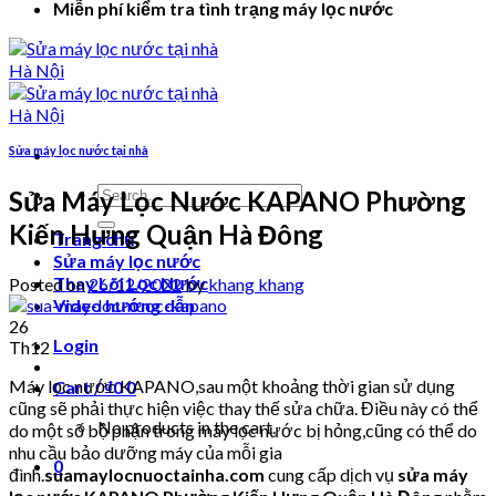
Miễn phí kiểm tra tình trạng máy lọc nước
Sửa máy lọc nước tại nhà
Search
Sửa Máy Lọc Nước KAPANO Phường
for:
Kiến Hưng Quận Hà Đông
Trang chủ
Sửa máy lọc nước
Thay Lõi Lọc Nước
Posted on
26/12/2022
by
khang khang
Video hướng dẫn
26
Login
Th12
Máy lọc nước KAPANO,sau một khoảng thời gian sử dụng
Cart /
₫
0
0
cũng sẽ phải thực hiện việc thay thế sửa chữa. Điều này có thể
No products in the cart.
do một số bộ phận trong máy lọc nước bị hỏng,cũng có thể do
nhu cầu bảo dưỡng máy của mỗi gia
0
đình.
suamaylocnuoctainha.com
cung cấp dịch vụ
sửa máy