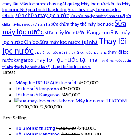
chạy lâu
Máy lọc nước chạy ngắt quãng
Máy lọc nước kêu to
Máy
lọc nước RO
quá trình thay lõi lọc
Sửa chữa máy bơm máy lọc
sửa chữa máy lọc nước
Ohido
sửa chữa máy lọc nước tại nhà hà Nội
sửa
Sửa
sửa chữa thay thế máy lọc nước
chữa máy lọc nước uy tín tại nhà
máy lọc nước
sửa máy lọc nước Kangaroo
Sửa máy
Thay lõi
lọc nước Ohido
Sửa máy lọc nước tại nhà
lọc nước
thay lõi lọc
thay lõi lọc nước giá rẻ
thay lõi lọc nước haohsing
thay lõi lọc nước tại nhà
nước kangaroo
thay lõi lọc nước uy tín
thay thế lõi lọc nước
tại nhà
thay lõi lọc nước ở hà nội
Latest
Màng lọc RO USA(lõi lọc số 4)
₫
500,000
Lõi lọc số 5 kangaroo
₫
350,000
Lõi lọc số 6 Kangaroo
₫
450,000
Máy lọc nước TEKCOM
₫
3,000,000
₫
2,900,000
Best Selling
Bô 3 lõi lọc thường
₫
300,000
₫
240,000
Bộ 3 lõi lọc Kangaroo
₫
290,000
₫
280,000