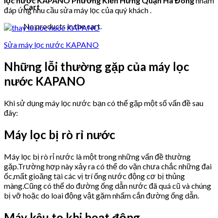
lọc nước KAPANO Phường Kiến Hưng Quận Hà Đông
nhằm
Cart
đáp ứng nhu cầu sửa máy lọc của quý khách .
No products in the cart.
Sửa máy lọc nước KAPANO
Những lỗi thường gặp của máy lọc
nước KAPANO
Khi sử dụng máy lọc nước bạn có thể gặp một số vấn đề sau
đây:
Máy lọc bị rò rỉ nước
Máy lọc bị rò rỉ nước là một trong những vấn đề thường
gặp.Trường hợp này xảy ra có thể do vặn chưa chắc những đai
ốc,mất gioăng tại các vị trí ống nước động cơ bị thủng
màng.Cũng có thể do đường ống dẫn nước đã quá cũ và chúng
bị vỡ hoặc do loai động vật gặm nhấm cắn đường ống dẫn.
Máy kêu to khi hoạt động