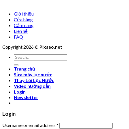
Giới thiệu
Cửa hàng
Cẩm nang
Liên hệ
FAQ
Copyright 2026 ©
Pixseo.net
Search
for:
Trang chủ
Sửa máy lọc nước
Thay Lõi Lọc Nước
Video hướng dẫn
Login
Newsletter
Login
Username or email address
*