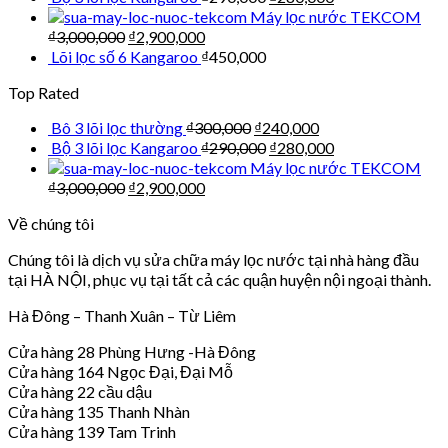
Máy lọc nước TEKCOM
₫
3,000,000
₫
2,900,000
Lõi lọc số 6 Kangaroo
₫
450,000
Top Rated
Bô 3 lõi lọc thường
₫
300,000
₫
240,000
Bộ 3 lõi lọc Kangaroo
₫
290,000
₫
280,000
Máy lọc nước TEKCOM
₫
3,000,000
₫
2,900,000
Về chúng tôi
Chúng tôi là dịch vụ sửa chữa máy lọc nước tại nhà hàng đầu
tại HÀ NỘI, phục vụ tại tất cả các quận huyện nội ngoại thành.
Hà Đông – Thanh Xuân – Từ Liêm
Cửa hàng 28 Phùng Hưng -Hà Đông
Cửa hàng 164 Ngọc Đại, Đại Mỗ
Cửa hàng 22 cầu dậu
Cửa hàng 135 Thanh Nhàn
Cửa hàng 139 Tam Trinh