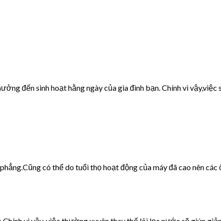
ưởng đến sinh hoạt hằng ngày của gia đình bạn. Chính vì vậy,việc s
g phẳng.Cũng có thể do tuổi thọ hoạt động của máy đã cao nên các 
c.Chính vì vậy, việc thường xuyên thay thế lõi lọc nước sẽ giúp giảm