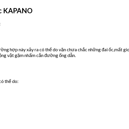
ớc KAPANO
:
ờng hợp này xảy ra có thể do vặn chưa chắc những đai ốc,mất gio
động vật gặm nhấm cắn đường ống dẫn.
có thể do: