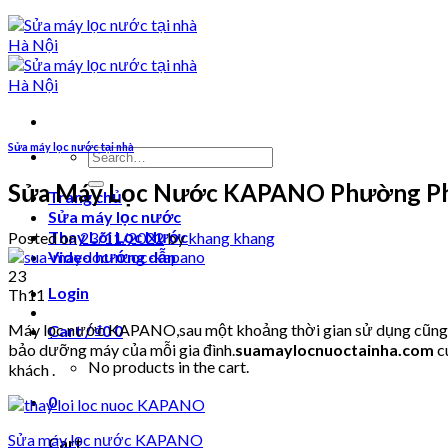
Sửa máy lọc nước tại nhà
Search
for:
Sửa Máy Lọc Nước KAPANO Phường Ph
Trang chủ
Sửa máy lọc nước
Thay Lõi Lọc Nước
Posted on
23/11/2022
by
khang khang
Video hướng dẫn
23
Login
Th11
Máy lọc nước KAPANO,sau một khoảng thời gian sử dụng cũng sẽ 
Cart /
₫
0
0
bảo dưỡng máy của mỗi gia đình.
suamaylocnuoctainha.com
c
No products in the cart.
khách .
0
Sửa máy lọc nước KAPANO
Cart