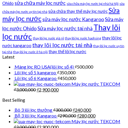
sửa chữa máy lọc nước
Ohido
sửa chữa máy lọc nước tại nhà hà Nội
sửa
Sửa
sửa chữa thay thế máy lọc nước
chữa máy lọc nước uy tín tại nhà
máy lọc nước
sửa máy lọc nước Kangaroo
Sửa máy
Thay lõi
lọc nước Ohido
Sửa máy lọc nước tại nhà
lọc nước
thay lõi lọc
thay lõi lọc nước giá rẻ
thay lõi lọc nước haohsing
thay lõi lọc nước tại nhà
nước kangaroo
thay lõi lọc nước uy tín
thay thế lõi lọc nước
tại nhà
thay lõi lọc nước ở hà nội
Latest
Màng lọc RO USA(lõi lọc số 4)
₫
500,000
Lõi lọc số 5 kangaroo
₫
350,000
Lõi lọc số 6 Kangaroo
₫
450,000
Máy lọc nước TEKCOM
₫
3,000,000
₫
2,900,000
Best Selling
Bô 3 lõi lọc thường
₫
300,000
₫
240,000
Bộ 3 lõi lọc Kangaroo
₫
290,000
₫
280,000
Máy lọc nước TEKCOM
₫
3,000,000
₫
2,900,000