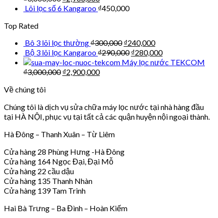
Lõi lọc số 6 Kangaroo
₫
450,000
Top Rated
Bô 3 lõi lọc thường
₫
300,000
₫
240,000
Bộ 3 lõi lọc Kangaroo
₫
290,000
₫
280,000
Máy lọc nước TEKCOM
₫
3,000,000
₫
2,900,000
Về chúng tôi
Chúng tôi là dịch vụ sửa chữa máy lọc nước tại nhà hàng đầu
tại HÀ NỘI, phục vụ tại tất cả các quận huyện nội ngoại thành.
Hà Đông – Thanh Xuân – Từ Liêm
Cửa hàng 28 Phùng Hưng -Hà Đông
Cửa hàng 164 Ngọc Đại, Đại Mỗ
Cửa hàng 22 cầu dậu
Cửa hàng 135 Thanh Nhàn
Cửa hàng 139 Tam Trinh
Hai Bà Trưng – Ba Đình – Hoàn Kiếm