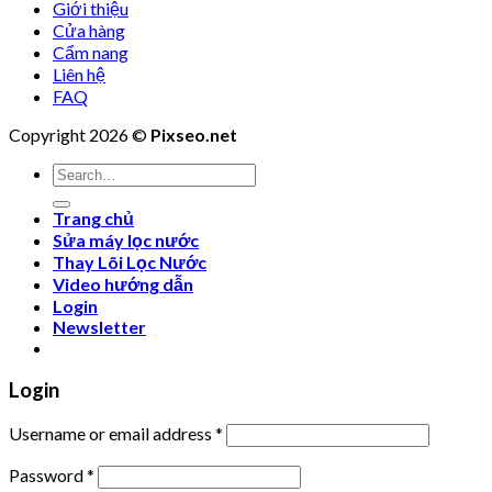
Giới thiệu
Cửa hàng
Cẩm nang
Liên hệ
FAQ
Copyright 2026 ©
Pixseo.net
Search
for:
Trang chủ
Sửa máy lọc nước
Thay Lõi Lọc Nước
Video hướng dẫn
Login
Newsletter
Login
Username or email address
*
Password
*