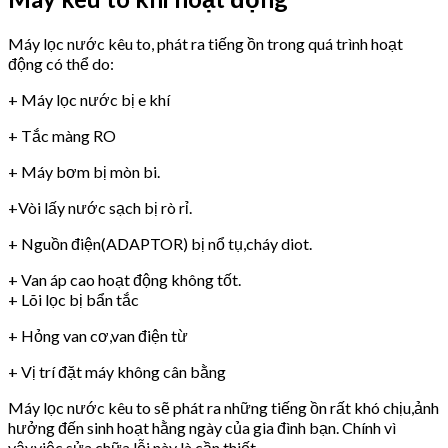
Máy lọc nước kêu to, phát ra tiếng ồn trong quá trình hoạt
động có thể do:
+ Máy lọc nước bị e khí
+ Tắc màng RO
+ Máy bơm bị mòn bi.
+Vòi lấy nước sạch bị rò rỉ.
+ Nguồn điện(ADAPTOR) bị nổ tụ,cháy diot.
+ Van áp cao hoạt động không tốt.
+ Lõi lọc bị bẩn tắc
+ Hỏng van cơ,van điện từ
+ Vị trí đặt máy không cân bằng
Máy lọc nước kêu to sẽ phát ra những tiếng ồn rất khó chịu,ảnh
hưởng đến sinh hoạt hằng ngày của gia đình bạn. Chính vì
vậy,việc sửa chữa lỗi này là cần thiết