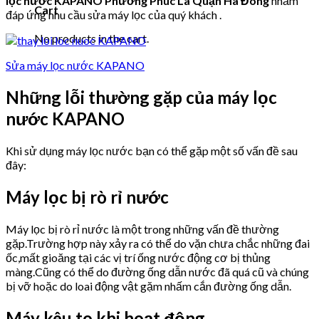
lọc nước KAPANO Phường Phúc La Quận Hà Đông
nhằm
Cart
đáp ứng nhu cầu sửa máy lọc của quý khách .
No products in the cart.
Sửa máy lọc nước KAPANO
Những lỗi thường gặp của máy lọc
nước KAPANO
Khi sử dụng máy lọc nước bạn có thể gặp một số vấn đề sau
đây:
Máy lọc bị rò rỉ nước
Máy lọc bị rò rỉ nước là một trong những vấn đề thường
gặp.Trường hợp này xảy ra có thể do vặn chưa chắc những đai
ốc,mất gioăng tại các vị trí ống nước động cơ bị thủng
màng.Cũng có thể do đường ống dẫn nước đã quá cũ và chúng
bị vỡ hoặc do loai động vật gặm nhấm cắn đường ống dẫn.
Máy kêu to khi hoạt động