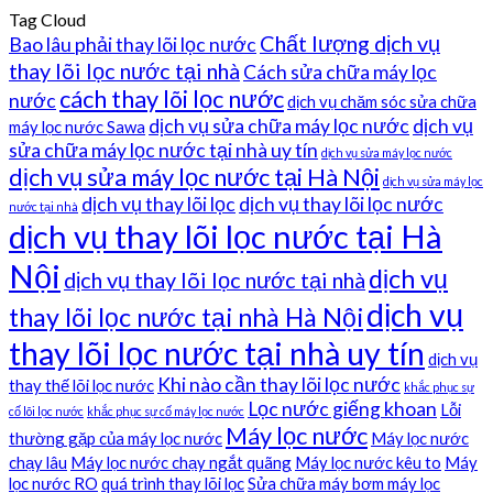
Tag Cloud
Chất lượng dịch vụ
Bao lâu phải thay lõi lọc nước
thay lõi lọc nước tại nhà
Cách sửa chữa máy lọc
cách thay lõi lọc nước
nước
dịch vụ chăm sóc sửa chữa
dịch vụ sửa chữa máy lọc nước
dịch vụ
máy lọc nước Sawa
sửa chữa máy lọc nước tại nhà uy tín
dịch vụ sửa máy lọc nước
dịch vụ sửa máy lọc nước tại Hà Nội
dịch vụ sửa máy lọc
dịch vụ thay lõi lọc
dịch vụ thay lõi lọc nước
nước tại nhà
dịch vụ thay lõi lọc nước tại Hà
Nội
dịch vụ
dịch vụ thay lõi lọc nước tại nhà
dịch vụ
thay lõi lọc nước tại nhà Hà Nội
thay lõi lọc nước tại nhà uy tín
dịch vụ
Khi nào cần thay lõi lọc nước
thay thế lõi lọc nước
khắc phục sự
Lọc nước giếng khoan
Lỗi
cố lõi lọc nước
khắc phục sự cố máy lọc nước
Máy lọc nước
thường gặp của máy lọc nước
Máy lọc nước
chạy lâu
Máy lọc nước chạy ngắt quãng
Máy lọc nước kêu to
Máy
lọc nước RO
quá trình thay lõi lọc
Sửa chữa máy bơm máy lọc