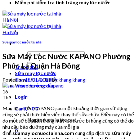
Miễn phí kiểm tra tình trạng máy lọc nước
Sửa máy lọc nước tại nhà
Search
Sửa Máy Lọc Nước KAPANO Phường
for:
Phúc La Quận Hà Đông
Trang chủ
Sửa máy lọc nước
Thay Lõi Lọc Nước
Posted on
16/01/2023
by
khang khang
Video hướng dẫn
16
Login
Th1
Máy lọc nước KAPANO,sau một khoảng thời gian sử dụng
Cart /
₫
0
0
cũng sẽ phải thực hiện việc thay thế sửa chữa. Điều này có thể
No products in the cart.
do một số bộ phận trong máy lọc nước bị hỏng,cũng có thể do
nhu cầu bảo dưỡng máy của mỗi gia
0
đình.
suamaylocnuoctainha.com
cung cấp dịch vụ
sửa máy