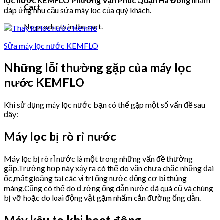
lọc nước KEMFLO Phường Vạn Phúc Quận Hà Đông
nhằm
Cart
đáp ứng nhu cầu sửa máy lọc của quý khách.
No products in the cart.
Sửa máy lọc nước KEMFLO
Những lỗi thường gặp của máy lọc
nước KEMFLO
Khi sử dụng máy lọc nước bạn có thể gặp một số vấn đề sau
đây:
Máy lọc bị rò rỉ nước
Máy lọc bị rò rỉ nước là một trong những vấn đề thường
gặp.Trường hợp này xảy ra có thể do vặn chưa chắc những đai
ốc,mất gioăng tại các vị trí ống nước động cơ bị thủng
màng.Cũng có thể do đường ống dẫn nước đã quá cũ và chúng
bị vỡ hoặc do loai động vật gặm nhấm cắn đường ống dẫn.
Máy kêu to khi hoạt động