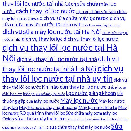
thay lõi lọc nước tại nhà
Cách sửa chữa máy lọc
cách thay lõi lọc nước
nước
dịch vụ chăm sóc sửa chữa
dịch vụ sửa chữa máy lọc nước
dịch vụ
máy lọc nước Sawa
sửa chữa máy lọc nước tại nhà uy tín
dịch vụ sửa máy lọc nước
dịch vụ sửa máy lọc nước tại Hà Nội
dịch vụ sửa máy lọc
dịch vụ thay lõi lọc
dịch vụ thay lõi lọc nước
nước tại nhà
dịch vụ thay lõi lọc nước tại Hà
Nội
dịch vụ
dịch vụ thay lõi lọc nước tại nhà
dịch vụ
thay lõi lọc nước tại nhà Hà Nội
thay lõi lọc nước tại nhà uy tín
dịch vụ
Khi nào cần thay lõi lọc nước
thay thế lõi lọc nước
khắc phục sự
Lọc nước giếng khoan
Lỗi
cố lõi lọc nước
khắc phục sự cố máy lọc nước
Máy lọc nước
thường gặp của máy lọc nước
Máy lọc nước
chạy lâu
Máy lọc nước chạy ngắt quãng
Máy lọc nước kêu to
Máy
lọc nước RO
quá trình thay lõi lọc
Sửa chữa máy bơm máy lọc
sửa chữa máy lọc nước
Ohido
sửa chữa máy lọc nước tại nhà hà Nội
sửa
Sửa
sửa chữa thay thế máy lọc nước
chữa máy lọc nước uy tín tại nhà