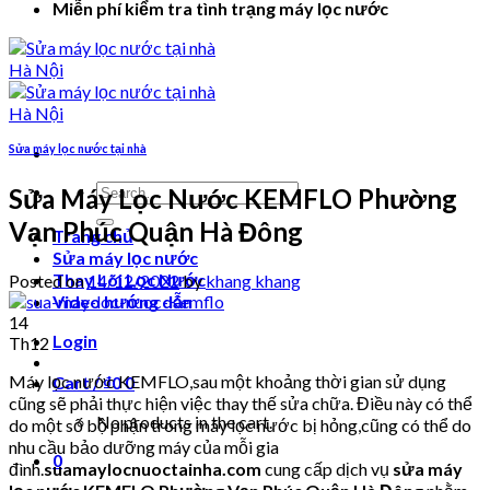
Miễn phí kiểm tra tình trạng máy lọc nước
Sửa máy lọc nước tại nhà
Search
Sửa Máy Lọc Nước KEMFLO Phường
for:
Vạn Phúc Quận Hà Đông
Trang chủ
Sửa máy lọc nước
Thay Lõi Lọc Nước
Posted on
14/12/2022
by
khang khang
Video hướng dẫn
14
Login
Th12
Máy lọc nước KEMFLO,sau một khoảng thời gian sử dụng
Cart /
₫
0
0
cũng sẽ phải thực hiện việc thay thế sửa chữa. Điều này có thể
No products in the cart.
do một số bộ phận trong máy lọc nước bị hỏng,cũng có thể do
nhu cầu bảo dưỡng máy của mỗi gia
0
đình.
suamaylocnuoctainha.com
cung cấp dịch vụ
sửa máy