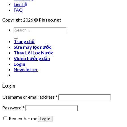
Liên hệ
FAQ
Copyright 2026 ©
Pixseo.net
Search
for:
Trang chủ
Sửa máy lọc nước
Thay Lõi Lọc Nước
Video hướng dẫn
Login
Newsletter
Login
Username or email address
*
Password
*
Remember me
Log in