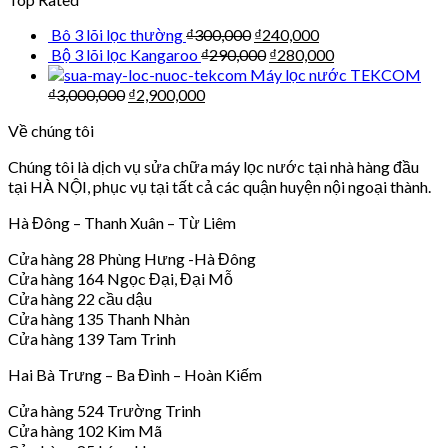
Bô 3 lõi lọc thường
₫
300,000
₫
240,000
Bộ 3 lõi lọc Kangaroo
₫
290,000
₫
280,000
Máy lọc nước TEKCOM
₫
3,000,000
₫
2,900,000
Về chúng tôi
Chúng tôi là dịch vụ sửa chữa máy lọc nước tại nhà hàng đầu
tại HÀ NỘI, phục vụ tại tất cả các quận huyện nội ngoại thành.
Hà Đông – Thanh Xuân – Từ Liêm
Cửa hàng 28 Phùng Hưng -Hà Đông
Cửa hàng 164 Ngọc Đại, Đại Mỗ
Cửa hàng 22 cầu dậu
Cửa hàng 135 Thanh Nhàn
Cửa hàng 139 Tam Trinh
Hai Bà Trưng – Ba Đình – Hoàn Kiếm
Cửa hàng 524 Trường Trinh
Cửa hàng 102 Kim Mã