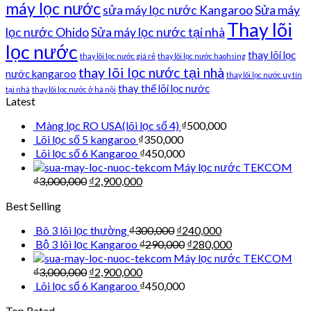
máy lọc nước
sửa máy lọc nước Kangaroo
Sửa máy
Thay lõi
lọc nước Ohido
Sửa máy lọc nước tại nhà
lọc nước
thay lõi lọc
thay lõi lọc nước giá rẻ
thay lõi lọc nước haohsing
thay lõi lọc nước tại nhà
nước kangaroo
thay lõi lọc nước uy tín
thay thế lõi lọc nước
tại nhà
thay lõi lọc nước ở hà nội
Latest
Màng lọc RO USA(lõi lọc số 4)
₫
500,000
Lõi lọc số 5 kangaroo
₫
350,000
Lõi lọc số 6 Kangaroo
₫
450,000
Máy lọc nước TEKCOM
₫
3,000,000
₫
2,900,000
Best Selling
Bô 3 lõi lọc thường
₫
300,000
₫
240,000
Bộ 3 lõi lọc Kangaroo
₫
290,000
₫
280,000
Máy lọc nước TEKCOM
₫
3,000,000
₫
2,900,000
Lõi lọc số 6 Kangaroo
₫
450,000
Top Rated