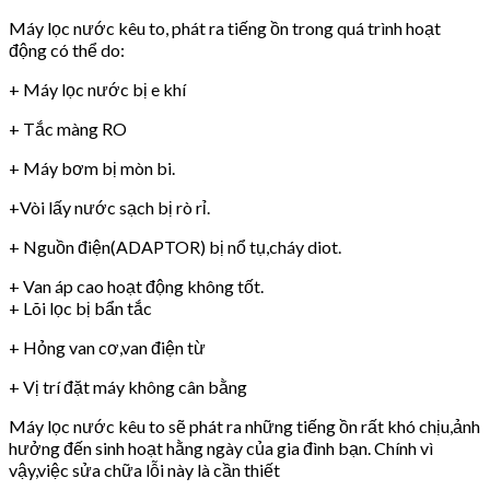
Máy lọc nước kêu to, phát ra tiếng ồn trong quá trình hoạt
động có thể do:
+ Máy lọc nước bị e khí
+ Tắc màng RO
+ Máy bơm bị mòn bi.
+Vòi lấy nước sạch bị rò rỉ.
+ Nguồn điện(ADAPTOR) bị nổ tụ,cháy diot.
+ Van áp cao hoạt động không tốt.
+ Lõi lọc bị bẩn tắc
+ Hỏng van cơ,van điện từ
+ Vị trí đặt máy không cân bằng
Máy lọc nước kêu to sẽ phát ra những tiếng ồn rất khó chịu,ảnh
hưởng đến sinh hoạt hằng ngày của gia đình bạn. Chính vì
vậy,việc sửa chữa lỗi này là cần thiết