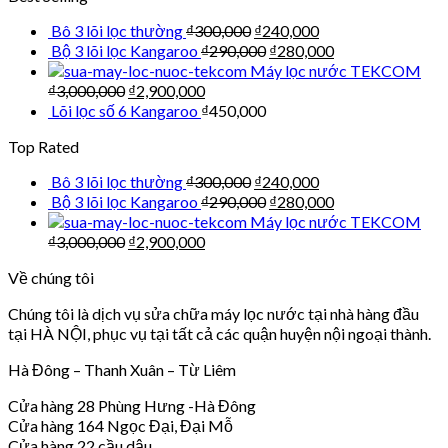
Bô 3 lõi lọc thường
₫
300,000
₫
240,000
Bộ 3 lõi lọc Kangaroo
₫
290,000
₫
280,000
Máy lọc nước TEKCOM
₫
3,000,000
₫
2,900,000
Lõi lọc số 6 Kangaroo
₫
450,000
Top Rated
Bô 3 lõi lọc thường
₫
300,000
₫
240,000
Bộ 3 lõi lọc Kangaroo
₫
290,000
₫
280,000
Máy lọc nước TEKCOM
₫
3,000,000
₫
2,900,000
Về chúng tôi
Chúng tôi là dịch vụ sửa chữa máy lọc nước tại nhà hàng đầu
tại HÀ NỘI, phục vụ tại tất cả các quận huyện nội ngoại thành.
Hà Đông – Thanh Xuân – Từ Liêm
Cửa hàng 28 Phùng Hưng -Hà Đông
Cửa hàng 164 Ngọc Đại, Đại Mỗ
Cửa hàng 22 cầu dậu