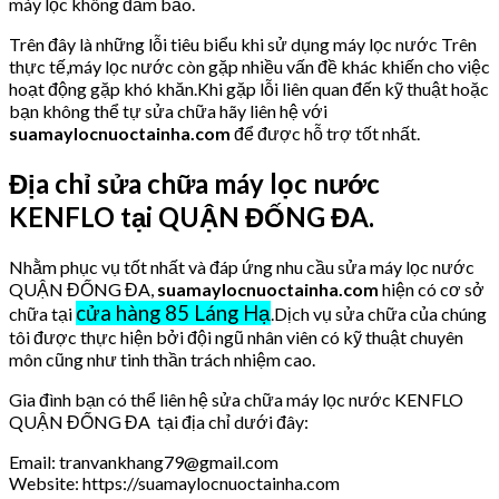
máy lọc không đảm bảo.
Trên đây là những lỗi tiêu biểu khi sử dụng máy lọc nước Trên
thực tế,máy lọc nước còn gặp nhiều vấn đề khác khiến cho việc
hoạt động gặp khó khăn.Khi gặp lỗi liên quan đến kỹ thuật hoặc
bạn không thể tự sửa chữa hãy liên hệ với
suamaylocnuoctainha.com
để được hỗ trợ tốt nhất.
Địa chỉ sửa chữa máy lọc nước
KENFLO tại QUẬN ĐỐNG ĐA.
Nhằm phục vụ tốt nhất và đáp ứng nhu cầu sửa máy lọc nước
QUẬN ĐỐNG ĐA,
suamaylocnuoctainha.com
hiện có cơ sở
cửa hàng 85 Láng Hạ
chữa tại
.Dịch vụ sửa chữa của chúng
tôi được thực hiện bởi đội ngũ nhân viên có kỹ thuật chuyên
môn cũng như tinh thần trách nhiệm cao.
Gia đình bạn có thể liên hệ sửa chữa máy lọc nước KENFLO
QUẬN ĐỐNG ĐA tại địa chỉ dưới đây:
Email: tranvankhang79@gmail.com
Website: https://suamaylocnuoctainha.com