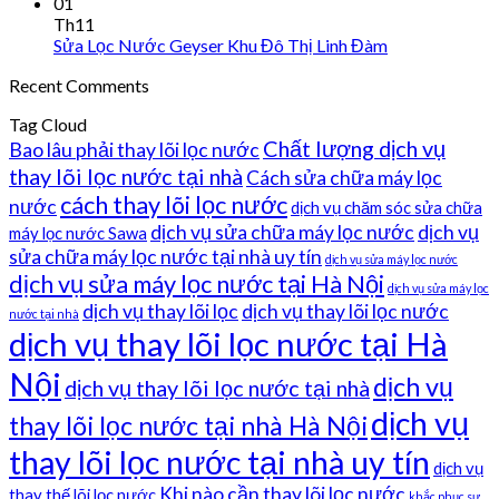
01
Th11
Sửa Lọc Nước Geyser Khu Đô Thị Linh Đàm
Recent Comments
Tag Cloud
Chất lượng dịch vụ
Bao lâu phải thay lõi lọc nước
thay lõi lọc nước tại nhà
Cách sửa chữa máy lọc
cách thay lõi lọc nước
nước
dịch vụ chăm sóc sửa chữa
dịch vụ sửa chữa máy lọc nước
dịch vụ
máy lọc nước Sawa
sửa chữa máy lọc nước tại nhà uy tín
dịch vụ sửa máy lọc nước
dịch vụ sửa máy lọc nước tại Hà Nội
dịch vụ sửa máy lọc
dịch vụ thay lõi lọc
dịch vụ thay lõi lọc nước
nước tại nhà
dịch vụ thay lõi lọc nước tại Hà
Nội
dịch vụ
dịch vụ thay lõi lọc nước tại nhà
dịch vụ
thay lõi lọc nước tại nhà Hà Nội
thay lõi lọc nước tại nhà uy tín
dịch vụ
Khi nào cần thay lõi lọc nước
thay thế lõi lọc nước
khắc phục sự