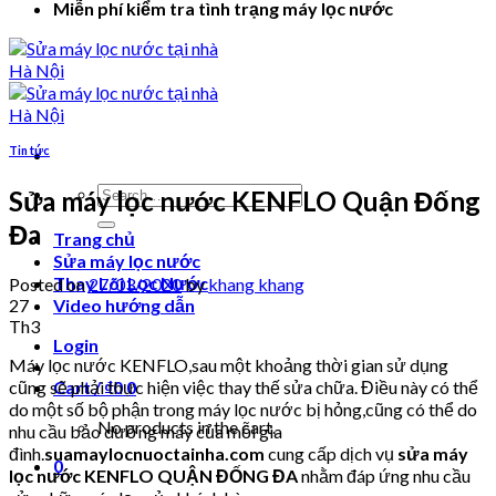
Miễn phí kiểm tra tình trạng máy lọc nước
Tin tức
Search
Sửa máy lọc nước KENFLO Quận Đống
for:
Đa
Trang chủ
Sửa máy lọc nước
Thay Lõi Lọc Nước
Posted on
27/03/2020
by
khang khang
27
Video hướng dẫn
Th3
Login
Máy lọc nước KENFLO,sau một khoảng thời gian sử dụng
cũng sẽ phải thực hiện việc thay thế sửa chữa. Điều này có thể
Cart /
₫
0
0
do một số bộ phận trong máy lọc nước bị hỏng,cũng có thể do
No products in the cart.
nhu cầu bảo dưỡng máy của mỗi gia
đình.
suamaylocnuoctainha.com
cung cấp dịch vụ
sửa máy
0
lọc nước KENFLO QUẬN ĐỐNG ĐA
nhằm đáp ứng nhu cầu