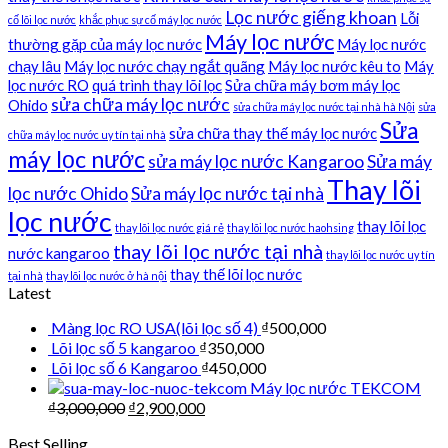
Lọc nước giếng khoan
Lỗi
cố lõi lọc nước
khắc phục sự cố máy lọc nước
Máy lọc nước
thường gặp của máy lọc nước
Máy lọc nước
chạy lâu
Máy lọc nước chạy ngắt quãng
Máy lọc nước kêu to
Máy
lọc nước RO
quá trình thay lõi lọc
Sửa chữa máy bơm máy lọc
sửa chữa máy lọc nước
Ohido
sửa chữa máy lọc nước tại nhà hà Nội
sửa
Sửa
sửa chữa thay thế máy lọc nước
chữa máy lọc nước uy tín tại nhà
máy lọc nước
sửa máy lọc nước Kangaroo
Sửa máy
Thay lõi
lọc nước Ohido
Sửa máy lọc nước tại nhà
lọc nước
thay lõi lọc
thay lõi lọc nước giá rẻ
thay lõi lọc nước haohsing
thay lõi lọc nước tại nhà
nước kangaroo
thay lõi lọc nước uy tín
thay thế lõi lọc nước
tại nhà
thay lõi lọc nước ở hà nội
Latest
Màng lọc RO USA(lõi lọc số 4)
₫
500,000
Lõi lọc số 5 kangaroo
₫
350,000
Lõi lọc số 6 Kangaroo
₫
450,000
Máy lọc nước TEKCOM
₫
3,000,000
₫
2,900,000
Best Selling