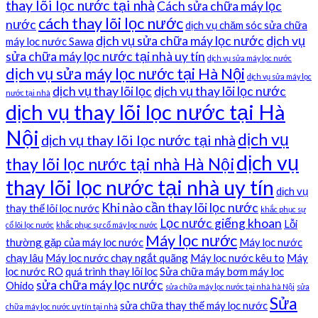
thay lõi lọc nước tại nhà
Cách sửa chữa máy lọc
cách thay lõi lọc nước
nước
dịch vụ chăm sóc sửa chữa
dịch vụ sửa chữa máy lọc nước
dịch vụ
máy lọc nước Sawa
sửa chữa máy lọc nước tại nhà uy tín
dịch vụ sửa máy lọc nước
dịch vụ sửa máy lọc nước tại Hà Nội
dịch vụ sửa máy lọc
dịch vụ thay lõi lọc
dịch vụ thay lõi lọc nước
nước tại nhà
dịch vụ thay lõi lọc nước tại Hà
Nội
dịch vụ
dịch vụ thay lõi lọc nước tại nhà
dịch vụ
thay lõi lọc nước tại nhà Hà Nội
thay lõi lọc nước tại nhà uy tín
dịch vụ
Khi nào cần thay lõi lọc nước
thay thế lõi lọc nước
khắc phục sự
Lọc nước giếng khoan
Lỗi
cố lõi lọc nước
khắc phục sự cố máy lọc nước
Máy lọc nước
thường gặp của máy lọc nước
Máy lọc nước
chạy lâu
Máy lọc nước chạy ngắt quãng
Máy lọc nước kêu to
Máy
lọc nước RO
quá trình thay lõi lọc
Sửa chữa máy bơm máy lọc
sửa chữa máy lọc nước
Ohido
sửa chữa máy lọc nước tại nhà hà Nội
sửa
Sửa
sửa chữa thay thế máy lọc nước
chữa máy lọc nước uy tín tại nhà