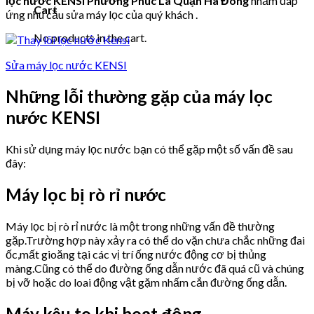
lọc nước KENSI Phường Phúc La Quận Hà Đông
nhằm đáp
Cart
ứng nhu cầu sửa máy lọc của quý khách .
No products in the cart.
Sửa máy lọc nước KENSI
Những lỗi thường gặp của máy lọc
nước KENSI
Khi sử dụng máy lọc nước bạn có thể gặp một số vấn đề sau
đây:
Máy lọc bị rò rỉ nước
Máy lọc bị rò rỉ nước là một trong những vấn đề thường
gặp.Trường hợp này xảy ra có thể do vặn chưa chắc những đai
ốc,mất gioăng tại các vị trí ống nước động cơ bị thủng
màng.Cũng có thể do đường ống dẫn nước đã quá cũ và chúng
bị vỡ hoặc do loai động vật gặm nhấm cắn đường ống dẫn.
Máy kêu to khi hoạt động