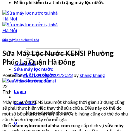
Miễn phí kiểm tra tình trạng máy lọc nước
Sửa máy lọc nước tại nhà
Search
Sửa Máy Lọc Nước KENSI Phường
for:
Phúc La Quận Hà Đông
Trang chủ
Sửa máy lọc nước
Thay Lõi Lọc Nước
Posted on
22/01/2023
22/01/2023
by
khang khang
Video hướng dẫn
22
Login
Th1
Máy lọc nước KENSI,sau một khoảng thời gian sử dụng cũng
Cart /
₫
0
0
sẽ phải thực hiện việc thay thế sửa chữa. Điều này có thể do
No products in the cart.
một số bộ phận trong máy lọc nước bị hỏng,cũng có thể do nhu
cầu bảo dưỡng máy của mỗi gia
0
đình.
suamaylocnuoctainha.com
cung cấp dịch vụ
sửa máy