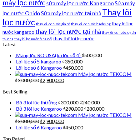
máy lọc nước
sửa máy lọc nước Kangaroo
Sửa máy
Thay lõi
lọc nước Ohido
Sửa máy lọc nước tại nhà
lọc nước
thay lõi lọc
thay lõi lọc nước giá rẻ
thay lõi lọc nước haohsing
thay lõi lọc nước tại nhà
nước kangaroo
thay lõi lọc nước uy tín
thay thế lõi lọc nước
tại nhà
thay lõi lọc nước ở hà nội
Latest
Màng lọc RO USA(lõi lọc số 4)
₫
500,000
Lõi lọc số 5 kangaroo
₫
350,000
Lõi lọc số 6 Kangaroo
₫
450,000
Máy lọc nước TEKCOM
₫
3,000,000
₫
2,900,000
Best Selling
Bô 3 lõi lọc thường
₫
300,000
₫
240,000
Bộ 3 lõi lọc Kangaroo
₫
290,000
₫
280,000
Máy lọc nước TEKCOM
₫
3,000,000
₫
2,900,000
Lõi lọc số 6 Kangaroo
₫
450,000
Top Rated