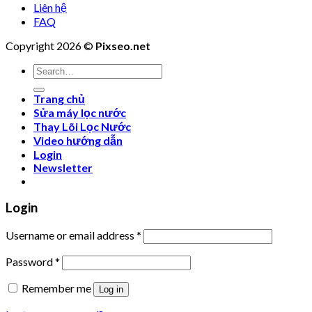
Liên hệ
FAQ
Copyright 2026 ©
Pixseo.net
Search
for:
Trang chủ
Sửa máy lọc nước
Thay Lõi Lọc Nước
Video hướng dẫn
Login
Newsletter
Login
Username or email address
*
Password
*
Remember me
Log in