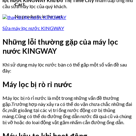
lọc nước KINGWAY Khu Đô Thị Time City
nhằm đáp ứng nhu
Cart
cầu sửa máy lọc của quý khách.
No products in the cart.
Sửa máy lọc nước KINGWAY
Những lỗi thường gặp của máy lọc
nước KINGWAY
Khi sử dụng máy lọc nước bạn có thể gặp một số vấn đề sau
đây:
Máy lọc bị rò rỉ nước
Máy lọc bị rò rỉ nước là một trong những vấn đề thường
gặp.Trường hợp này xảy ra có thể do vặn chưa chắc những đai
ốc,mất gioăng tại các vị trí ống nước động cơ bị thủng
màng.Cũng có thể do đường ống dẫn nước đã quá cũ và chúng
bị vỡ hoặc do loai động vật gặm nhấm cắn đường ống dẫn.
Máy kêu to khi hoạt động