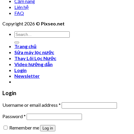
Cẩm nang
Liên hệ
FAQ
Copyright 2026 ©
Pixseo.net
Search
for:
Trang chủ
Sửa máy lọc nước
Thay Lõi Lọc Nước
Video hướng dẫn
Login
Newsletter
Login
Username or email address
*
Password
*
Remember me
Log in