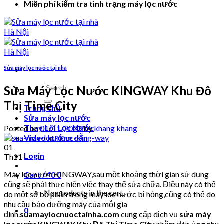
Miễn phí kiểm tra tình trạng máy lọc nước
Sửa máy lọc nước tại nhà
Search
Sửa Máy Lọc Nước KINGWAY Khu Đô
for:
Thị Time City
Trang chủ
Sửa máy lọc nước
Thay Lõi Lọc Nước
Posted on
01/11/2022
by
khang khang
Video hướng dẫn
01
Login
Th11
Máy lọc nước KINGWAY,sau một khoảng thời gian sử dụng
Cart /
₫
0
0
cũng sẽ phải thực hiện việc thay thế sửa chữa. Điều này có thể
No products in the cart.
do một số bộ phận trong máy lọc nước bị hỏng,cũng có thể do
nhu cầu bảo dưỡng máy của mỗi gia
0
đình.
suamaylocnuoctainha.com
cung cấp dịch vụ
sửa máy