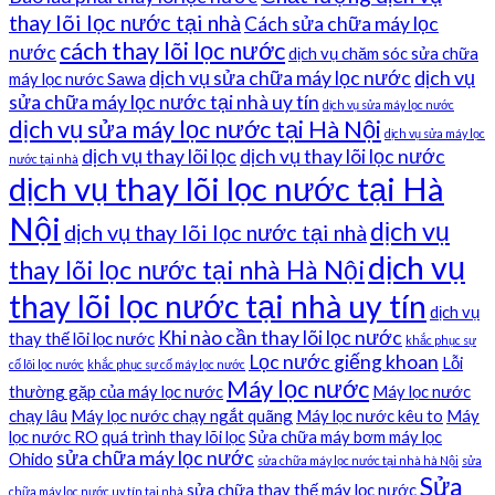
thay lõi lọc nước tại nhà
Cách sửa chữa máy lọc
cách thay lõi lọc nước
nước
dịch vụ chăm sóc sửa chữa
dịch vụ sửa chữa máy lọc nước
dịch vụ
máy lọc nước Sawa
sửa chữa máy lọc nước tại nhà uy tín
dịch vụ sửa máy lọc nước
dịch vụ sửa máy lọc nước tại Hà Nội
dịch vụ sửa máy lọc
dịch vụ thay lõi lọc
dịch vụ thay lõi lọc nước
nước tại nhà
dịch vụ thay lõi lọc nước tại Hà
Nội
dịch vụ
dịch vụ thay lõi lọc nước tại nhà
dịch vụ
thay lõi lọc nước tại nhà Hà Nội
thay lõi lọc nước tại nhà uy tín
dịch vụ
Khi nào cần thay lõi lọc nước
thay thế lõi lọc nước
khắc phục sự
Lọc nước giếng khoan
Lỗi
cố lõi lọc nước
khắc phục sự cố máy lọc nước
Máy lọc nước
thường gặp của máy lọc nước
Máy lọc nước
chạy lâu
Máy lọc nước chạy ngắt quãng
Máy lọc nước kêu to
Máy
lọc nước RO
quá trình thay lõi lọc
Sửa chữa máy bơm máy lọc
sửa chữa máy lọc nước
Ohido
sửa chữa máy lọc nước tại nhà hà Nội
sửa
Sửa
sửa chữa thay thế máy lọc nước
chữa máy lọc nước uy tín tại nhà