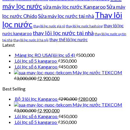
máy lọc nước
sửa máy lọc nước Kangaroo
Sửa máy
Thay lõi
lọc nước Ohido
Sửa máy lọc nước tại nhà
lọc nước
thay lõi lọc
thay lõi lọc nước giá rẻ
thay lõi lọc nước haohsing
thay lõi lọc nước tại nhà
nước kangaroo
thay lõi lọc nước uy tín
thay thế lõi lọc nước
tại nhà
thay lõi lọc nước ở hà nội
Latest
Màng lọc RO USA(lõi lọc số 4)
₫
500,000
Lõi lọc số 5 kangaroo
₫
350,000
Lõi lọc số 6 Kangaroo
₫
450,000
Máy lọc nước TEKCOM
₫
3,000,000
₫
2,900,000
Best Selling
Bộ 3 lõi lọc Kangaroo
₫
290,000
₫
280,000
Máy lọc nước TEKCOM
₫
3,000,000
₫
2,900,000
Lõi lọc số 6 Kangaroo
₫
450,000
Lõi lọc số 5 kangaroo
₫
350,000