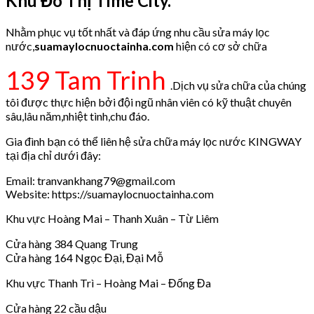
Khu Đô Thị Time City.
Nhằm phục vụ tốt nhất và đáp ứng nhu cầu sửa máy lọc
nước,
suamaylocnuoctainha.com
hiện có cơ sở chữa
139 Tam Trinh
.Dịch vụ sửa chữa của chúng
tôi được thực hiện bởi đội ngũ nhân viên có kỹ thuật chuyên
sâu,lâu năm,nhiệt tình,chu đáo.
Gia đình bạn có thể liên hệ sửa chữa máy lọc nước KINGWAY
tại địa chỉ dưới đây:
Email: tranvankhang79@gmail.com
Website: https://suamaylocnuoctainha.com
Khu vực Hoàng Mai – Thanh Xuân – Từ Liêm
Cửa hàng 384 Quang Trung
Cửa hàng 164 Ngọc Đại, Đại Mỗ
Khu vực Thanh Trì – Hoàng Mai – Đống Đa
Cửa hàng 22 cầu dậu