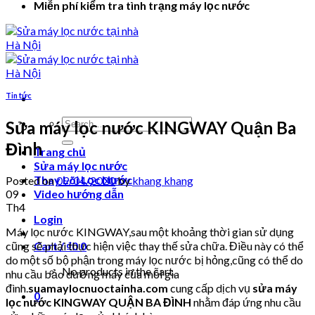
Miễn phí kiểm tra tình trạng máy lọc nước
Tin tức
Search
Sửa máy lọc nước KINGWAY Quận Ba
for:
Đình
Trang chủ
Sửa máy lọc nước
Thay Lõi Lọc Nước
Posted on
09/04/2020
by
khang khang
09
Video hướng dẫn
Th4
Login
Máy lọc nước KINGWAY,sau một khoảng thời gian sử dụng
cũng sẽ phải thực hiện việc thay thế sửa chữa. Điều này có thể
Cart /
₫
0
0
do một số bộ phận trong máy lọc nước bị hỏng,cũng có thể do
No products in the cart.
nhu cầu bảo dưỡng máy của mỗi gia
đình.
suamaylocnuoctainha.com
cung cấp dịch vụ
sửa máy
0
lọc nước KINGWAY QUẬN BA ĐÌNH
nhằm đáp ứng nhu cầu