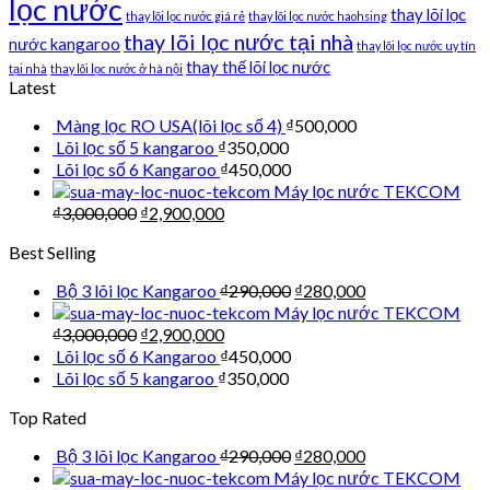
lọc nước
thay lõi lọc
thay lõi lọc nước giá rẻ
thay lõi lọc nước haohsing
thay lõi lọc nước tại nhà
nước kangaroo
thay lõi lọc nước uy tín
thay thế lõi lọc nước
tại nhà
thay lõi lọc nước ở hà nội
Latest
Màng lọc RO USA(lõi lọc số 4)
₫
500,000
Lõi lọc số 5 kangaroo
₫
350,000
Lõi lọc số 6 Kangaroo
₫
450,000
Máy lọc nước TEKCOM
₫
3,000,000
₫
2,900,000
Best Selling
Bộ 3 lõi lọc Kangaroo
₫
290,000
₫
280,000
Máy lọc nước TEKCOM
₫
3,000,000
₫
2,900,000
Lõi lọc số 6 Kangaroo
₫
450,000
Lõi lọc số 5 kangaroo
₫
350,000
Top Rated
Bộ 3 lõi lọc Kangaroo
₫
290,000
₫
280,000
Máy lọc nước TEKCOM