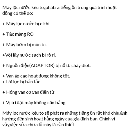
Máy lọc nước kêu to, phát ra tiếng ồn trong quá trình hoạt
động có thể do:
+ Máy lọc nước bị e khí
+ Tắc màng RO
+ Máy bơm bị mòn bi.
+Vòi lấy nước sạch bị rò rỉ.
+ Nguồn điện(ADAPTOR) bị nổ tụ,cháy diot.
+ Van áp cao hoạt động không tốt.
+ Lõi lọc bị bẩn tắc
+ Hỏng van cơ,van điện từ
+ Vị trí đặt máy không cân bằng
Máy lọc nước kêu to sẽ phát ra những tiếng ồn rất khó chịu,ảnh
hưởng đến sinh hoạt hằng ngày của gia đình bạn. Chính vì
vậy,việc sửa chữa lỗi này là cần thiết