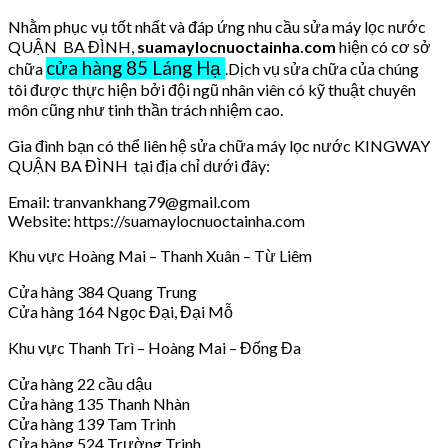
Nhằm phục vụ tốt nhất và đáp ứng nhu cầu sửa máy lọc nước
QUẬN BA ĐÌNH,
suamaylocnuoctainha.com
hiện có cơ sở
cửa hàng 85 Láng Hạ
chữa
.Dịch vụ sửa chữa của chúng
tôi được thực hiện bởi đội ngũ nhân viên có kỹ thuật chuyên
môn cũng như tinh thần trách nhiệm cao.
Gia đình bạn có thể liên hệ sửa chữa máy lọc nước KINGWAY
QUẬN BA ĐÌNH tại địa chỉ dưới đây:
Email: tranvankhang79@gmail.com
Website: https://suamaylocnuoctainha.com
Khu vực Hoàng Mai – Thanh Xuân – Từ Liêm
Cửa hàng 384 Quang Trung
Cửa hàng 164 Ngọc Đại, Đại Mỗ
Khu vực Thanh Trì – Hoàng Mai – Đống Đa
Cửa hàng 22 cầu dậu
Cửa hàng 135 Thanh Nhàn
Cửa hàng 139 Tam Trinh
Cửa hàng 524 Trường Trinh