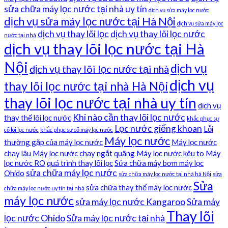
sửa chữa máy lọc nước tại nhà uy tín
dịch vụ sửa máy lọc nước
dịch vụ sửa máy lọc nước tại Hà Nội
dịch vụ sửa máy lọc
dịch vụ thay lõi lọc
dịch vụ thay lõi lọc nước
nước tại nhà
dịch vụ thay lõi lọc nước tại Hà
Nội
dịch vụ
dịch vụ thay lõi lọc nước tại nhà
dịch vụ
thay lõi lọc nước tại nhà Hà Nội
thay lõi lọc nước tại nhà uy tín
dịch vụ
Khi nào cần thay lõi lọc nước
thay thế lõi lọc nước
khắc phục sự
Lọc nước giếng khoan
Lỗi
cố lõi lọc nước
khắc phục sự cố máy lọc nước
Máy lọc nước
thường gặp của máy lọc nước
Máy lọc nước
chạy lâu
Máy lọc nước chạy ngắt quãng
Máy lọc nước kêu to
Máy
lọc nước RO
quá trình thay lõi lọc
Sửa chữa máy bơm máy lọc
sửa chữa máy lọc nước
Ohido
sửa chữa máy lọc nước tại nhà hà Nội
sửa
Sửa
sửa chữa thay thế máy lọc nước
chữa máy lọc nước uy tín tại nhà
máy lọc nước
sửa máy lọc nước Kangaroo
Sửa máy
Thay lõi
lọc nước Ohido
Sửa máy lọc nước tại nhà