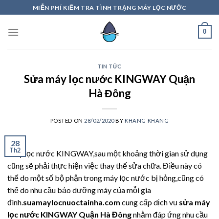
Skip
MIỄN PHÍ KIỂM TRA TÌNH TRẠNG MÁY LỌC NƯỚC
to
content
0
TIN TỨC
Sửa máy lọc nước KINGWAY Quận
Hà Đông
POSTED ON
28/02/2020
BY
KHANG KHANG
28
Th2
Máy lọc nước KINGWAY,sau một khoảng thời gian sử dụng
cũng sẽ phải thực hiện việc thay thế sửa chữa. Điều này có
thể do một số bộ phận trong máy lọc nước bị hỏng,cũng có
thể do nhu cầu bảo dưỡng máy của mỗi gia
đình.
suamaylocnuoctainha.com
cung cấp dịch vụ
sửa máy
lọc nước KINGWAY Quận Hà Đông
nhằm đáp ứng nhu cầu