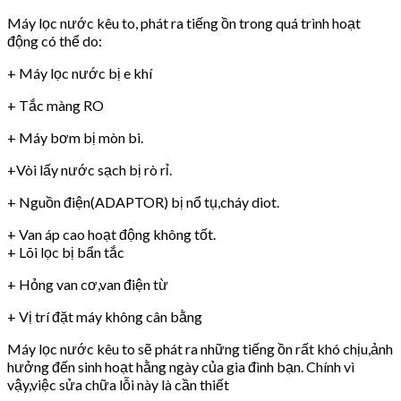
Máy lọc nước kêu to, phát ra tiếng ồn trong quá trình hoạt
động có thể do:
+ Máy lọc nước bị e khí
+ Tắc màng RO
+ Máy bơm bị mòn bi.
+Vòi lấy nước sạch bị rò rỉ.
+ Nguồn điện(ADAPTOR) bị nổ tụ,cháy diot.
+ Van áp cao hoạt động không tốt.
+ Lõi lọc bị bẩn tắc
+ Hỏng van cơ,van điện từ
+ Vị trí đặt máy không cân bằng
Máy lọc nước kêu to sẽ phát ra những tiếng ồn rất khó chịu,ảnh
hưởng đến sinh hoạt hằng ngày của gia đình bạn. Chính vì
vậy,việc sửa chữa lỗi này là cần thiết