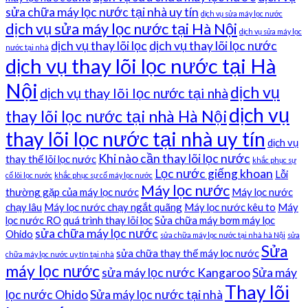
sửa chữa máy lọc nước tại nhà uy tín
dịch vụ sửa máy lọc nước
dịch vụ sửa máy lọc nước tại Hà Nội
dịch vụ sửa máy lọc
dịch vụ thay lõi lọc
dịch vụ thay lõi lọc nước
nước tại nhà
dịch vụ thay lõi lọc nước tại Hà
Nội
dịch vụ
dịch vụ thay lõi lọc nước tại nhà
dịch vụ
thay lõi lọc nước tại nhà Hà Nội
thay lõi lọc nước tại nhà uy tín
dịch vụ
Khi nào cần thay lõi lọc nước
thay thế lõi lọc nước
khắc phục sự
Lọc nước giếng khoan
Lỗi
cố lõi lọc nước
khắc phục sự cố máy lọc nước
Máy lọc nước
thường gặp của máy lọc nước
Máy lọc nước
chạy lâu
Máy lọc nước chạy ngắt quãng
Máy lọc nước kêu to
Máy
lọc nước RO
quá trình thay lõi lọc
Sửa chữa máy bơm máy lọc
sửa chữa máy lọc nước
Ohido
sửa chữa máy lọc nước tại nhà hà Nội
sửa
Sửa
sửa chữa thay thế máy lọc nước
chữa máy lọc nước uy tín tại nhà
máy lọc nước
sửa máy lọc nước Kangaroo
Sửa máy
Thay lõi
lọc nước Ohido
Sửa máy lọc nước tại nhà