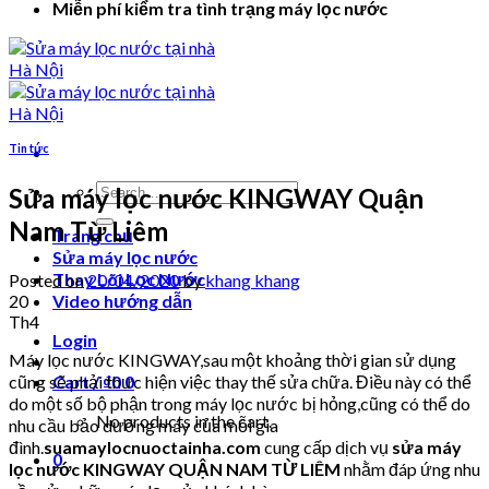
Miễn phí kiểm tra tình trạng máy lọc nước
Tin tức
Search
Sửa máy lọc nước KINGWAY Quận
for:
Nam Từ Liêm
Trang chủ
Sửa máy lọc nước
Thay Lõi Lọc Nước
Posted on
20/04/2020
by
khang khang
20
Video hướng dẫn
Th4
Login
Máy lọc nước KINGWAY,sau một khoảng thời gian sử dụng
cũng sẽ phải thực hiện việc thay thế sửa chữa. Điều này có thể
Cart /
₫
0
0
do một số bộ phận trong máy lọc nước bị hỏng,cũng có thể do
No products in the cart.
nhu cầu bảo dưỡng máy của mỗi gia
đình.
suamaylocnuoctainha.com
cung cấp dịch vụ
sửa máy
0
lọc nước KINGWAY QUẬN NAM TỪ LIÊM
nhằm đáp ứng nhu