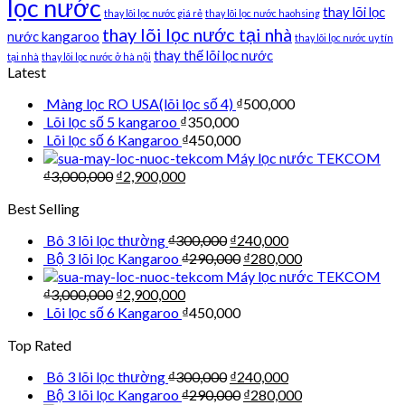
lọc nước
thay lõi lọc
thay lõi lọc nước giá rẻ
thay lõi lọc nước haohsing
thay lõi lọc nước tại nhà
nước kangaroo
thay lõi lọc nước uy tín
thay thế lõi lọc nước
tại nhà
thay lõi lọc nước ở hà nội
Latest
Màng lọc RO USA(lõi lọc số 4)
₫
500,000
Lõi lọc số 5 kangaroo
₫
350,000
Lõi lọc số 6 Kangaroo
₫
450,000
Máy lọc nước TEKCOM
₫
3,000,000
₫
2,900,000
Best Selling
Bô 3 lõi lọc thường
₫
300,000
₫
240,000
Bộ 3 lõi lọc Kangaroo
₫
290,000
₫
280,000
Máy lọc nước TEKCOM
₫
3,000,000
₫
2,900,000
Lõi lọc số 6 Kangaroo
₫
450,000
Top Rated
Bô 3 lõi lọc thường
₫
300,000
₫
240,000
Bộ 3 lõi lọc Kangaroo
₫
290,000
₫
280,000