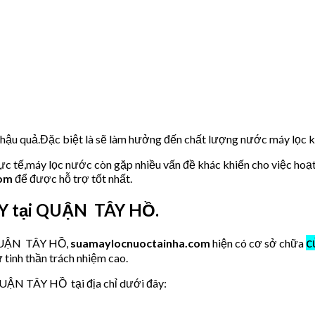
u hậu quả.Đặc biệt là sẽ làm hưởng đến chất lượng nước máy lọc
hực tế,máy lọc nước còn gặp nhiều vấn đề khác khiến cho việc hoạ
com
để được hỗ trợ tốt nhất.
AY tại QUẬN TÂY HỒ.
c
 QUẬN TÂY HỒ,
suamaylocnuoctainha.com
hiện có cơ sở chữa
 tinh thần trách nhiệm cao.
UẬN TÂY HỒ tại địa chỉ dưới đây: