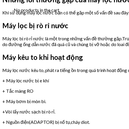
No products in the cart.
Khi sử dụng máy lọc nước bạn có thể gặp một số vấn đề sau đây
Máy lọc bị rò rỉ nước
Máy lọc bị rò rỉ nước là một trong những vấn đề thường gặp.Trư
do đường ống dẫn nước đã quá cũ và chúng bị vỡ hoặc do loai 
Máy kêu to khi hoạt động
Máy lọc nước kêu to, phát ra tiếng ồn trong quá trình hoạt động 
+ Máy lọc nước bị e khí
+ Tắc màng RO
+ Máy bơm bị mòn bi.
+Vòi lấy nước sạch bị rò rỉ.
+ Nguồn điện(ADAPTOR) bị nổ tụ,cháy diot.