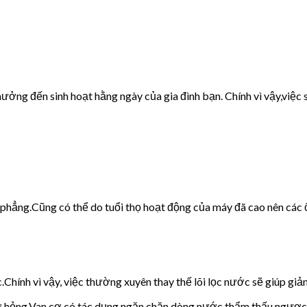
ưởng đến sinh hoạt hằng ngày của gia đình bạn. Chính vì vậy,việc s
g phẳng.Cũng có thể do tuổi thọ hoạt động của máy đã cao nên các 
c.Chính vì vậy, việc thường xuyên thay thế lõi lọc nước sẽ giúp giảm
cơ hỏng.Van cơ có tác dụng ngăn chặn dòng nước thẩm thấu ngược