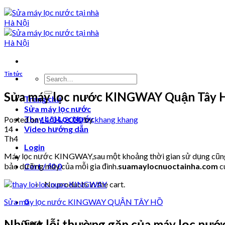
Tin tức
Search
for:
Sửa máy lọc nước KINGWAY Quận Tây 
Trang chủ
Sửa máy lọc nước
Thay Lõi Lọc Nước
Posted on
14/04/2020
by
khang khang
14
Video hướng dẫn
Th4
Login
Máy lọc nước KINGWAY,sau một khoảng thời gian sử dụng cũng sẽ
bảo dưỡng máy của mỗi gia đình.
suamaylocnuoctainha.com
c
Cart /
₫
0
0
No products in the cart.
Sửa máy lọc nước KINGWAY QUẬN TÂY HỒ
0
Những lỗi thường gặp của máy lọc nư
Cart