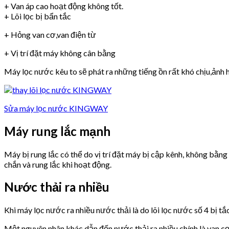
+ Van áp cao hoạt động không tốt.
+ Lõi lọc bị bẩn tắc
+ Hỏng van cơ,van điện từ
+ Vị trí đặt máy không cân bằng
Máy lọc nước kêu to sẽ phát ra những tiếng ồn rất khó chịu,ảnh h
Sửa máy lọc nước KINGWAY
Máy rung lắc mạnh
Máy bị rung lắc có thể do vị trí đặt máy bị cập kênh, không bằn
chắn và rung lắc khi hoạt động.
Nước thải ra nhiều
Khi máy lọc nước ra nhiều nước thải là do lõi lọc nước số 4 bị tắ
Một nguyên nhân khác dẫn đến nước thải ra nhiều chính là van 