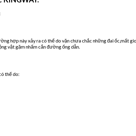
:
ờng hợp này xảy ra có thể do vặn chưa chắc những đai ốc,mất gio
động vật gặm nhấm cắn đường ống dẫn.
có thể do: