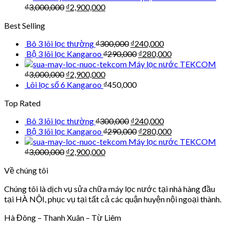
₫
3,000,000
₫
2,900,000
Best Selling
Bô 3 lõi lọc thường
₫
300,000
₫
240,000
Bộ 3 lõi lọc Kangaroo
₫
290,000
₫
280,000
Máy lọc nước TEKCOM
₫
3,000,000
₫
2,900,000
Lõi lọc số 6 Kangaroo
₫
450,000
Top Rated
Bô 3 lõi lọc thường
₫
300,000
₫
240,000
Bộ 3 lõi lọc Kangaroo
₫
290,000
₫
280,000
Máy lọc nước TEKCOM
₫
3,000,000
₫
2,900,000
Về chúng tôi
Chúng tôi là dịch vụ sửa chữa máy lọc nước tại nhà hàng đầu
tại HÀ NỘI, phục vụ tại tất cả các quận huyện nội ngoại thành.
Hà Đông – Thanh Xuân – Từ Liêm