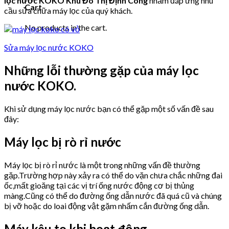
lọc nước KOKO Khu Đô Thị Định Công
nhằm đáp ứng nhu
Cart
cầu sửa chữa máy lọc của quý khách.
No products in the cart.
Sửa máy lọc nước KOKO
Những lỗi thường gặp của máy lọc
nước KOKO.
Khi sử dụng máy lọc nước bạn có thể gặp một số vấn đề sau
đây:
Máy lọc bị rò rỉ nước
Máy lọc bị rò rỉ nước là một trong những vấn đề thường
gặp.Trường hợp này xảy ra có thể do vặn chưa chắc những đai
ốc,mất gioăng tại các vị trí ống nước động cơ bị thủng
màng.Cũng có thể do đường ống dẫn nước đã quá cũ và chúng
bị vỡ hoặc do loai động vật gặm nhấm cắn đường ống dẫn.
Máy kêu to khi hoạt động