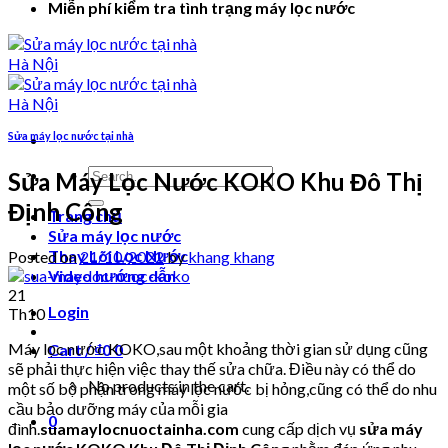
Miễn phí kiểm tra tình trạng máy lọc nước
Sửa máy lọc nước tại nhà
Search
Sửa Máy Lọc Nước KOKO Khu Đô Thị
for:
Định Công
Trang chủ
Sửa máy lọc nước
Thay Lõi Lọc Nước
Posted on
21/10/2022
by
khang khang
Video hướng dẫn
21
Login
Th10
Máy lọc nước KOKO,sau một khoảng thời gian sử dụng cũng
Cart /
₫
0
0
sẽ phải thực hiện việc thay thế sửa chữa. Điều này có thể do
No products in the cart.
một số bộ phận trong máy lọc nước bị hỏng,cũng có thể do nhu
cầu bảo dưỡng máy của mỗi gia
0
đình.
suamaylocnuoctainha.com
cung cấp dịch vụ
sửa máy