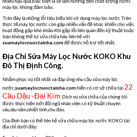
nhiều hậu quả.Đặc biệt là sẽ làm hưởng đến chất lượng nước
máy lọc không đảm bảo.
Trên đây là những lỗi tiêu biểu khi sử dụng máy lọc nước Trên
thực tế,máy lọc nước còn gặp nhiều vấn đề khác khiến cho việc
hoạt động gặp khó khăn.Khi gặp lỗi liên quan đến kỹ thuật hoặc
bạn không thể tự sửa chữa hãy liên hệ với
suamaylocnuoctainha.com
để được hỗ trợ tốt nhất.
Địa Chỉ Sửa Máy Lọc Nước KOKO Khu
Đô Thị Định Công.
Nhằm phục vụ tốt nhất và đáp ứng nhu cầu sửa máy lọc
22
nước,
suamaylocnuoctainha.com
hiện có cơ sở chữa tại
Cầu Dậu -Đại Kim
.Dịch vụ sửa chữa của chúng tôi
được thực hiện bởi đội ngũ nhân viên có kỹ thuật chuyên
sâu,lâu năm,nhiệt tình,chu đáo.
Gia đình bạn có thể liên hệ sửa chữa máy lọc nước KOKO tại
địa chỉ dưới đây: