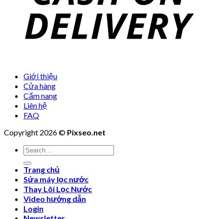
Giới thiệu
Cửa hàng
Cẩm nang
Liên hệ
FAQ
Copyright 2026 ©
Pixseo.net
Search
for:
Trang chủ
Sửa máy lọc nước
Thay Lõi Lọc Nước
Video hướng dẫn
Login
Newsletter