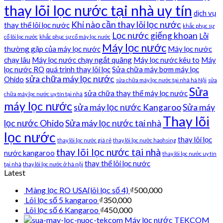
thay lõi lọc nước tại nhà uy tín
dịch vụ
Khi nào cần thay lõi lọc nước
thay thế lõi lọc nước
khắc phục sự
Lọc nước giếng khoan
Lỗi
cố lõi lọc nước
khắc phục sự cố máy lọc nước
Máy lọc nước
thường gặp của máy lọc nước
Máy lọc nước
chạy lâu
Máy lọc nước chạy ngắt quãng
Máy lọc nước kêu to
Máy
lọc nước RO
quá trình thay lõi lọc
Sửa chữa máy bơm máy lọc
sửa chữa máy lọc nước
Ohido
sửa chữa máy lọc nước tại nhà hà Nội
sửa
Sửa
sửa chữa thay thế máy lọc nước
chữa máy lọc nước uy tín tại nhà
máy lọc nước
sửa máy lọc nước Kangaroo
Sửa máy
Thay lõi
lọc nước Ohido
Sửa máy lọc nước tại nhà
lọc nước
thay lõi lọc
thay lõi lọc nước giá rẻ
thay lõi lọc nước haohsing
thay lõi lọc nước tại nhà
nước kangaroo
thay lõi lọc nước uy tín
thay thế lõi lọc nước
tại nhà
thay lõi lọc nước ở hà nội
Latest
Màng lọc RO USA(lõi lọc số 4)
₫
500,000
Lõi lọc số 5 kangaroo
₫
350,000
Lõi lọc số 6 Kangaroo
₫
450,000
Máy lọc nước TEKCOM