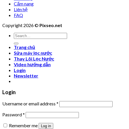
Cẩm nang
Liên hệ
FAQ
Copyright 2026 ©
Pixseo.net
Search
for:
Trang chủ
Sửa máy lọc nước
Thay Lõi Lọc Nước
Video hướng dẫn
Login
Newsletter
Login
Username or email address
*
Password
*
Remember me
Log in