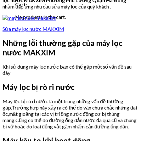
lọc nước MAKXIM Phường Phú Lương Quận Hà Đông
Cart
nhằm đáp ứng nhu cầu sửa máy lọc của quý khách .
No products in the cart.
Sửa máy lọc nước MAKXIM
Những lỗi thường gặp của máy lọc
nước MAKXIM
Khi sử dụng máy lọc nước bạn có thể gặp một số vấn đề sau
đây:
Máy lọc bị rò rỉ nước
Máy lọc bị rò rỉ nước là một trong những vấn đề thường
gặp.Trường hợp này xảy ra có thể do vặn chưa chắc những đai
ốc,mất gioăng tại các vị trí ống nước động cơ bị thủng
màng.Cũng có thể do đường ống dẫn nước đã quá cũ và chúng
bị vỡ hoặc do loai động vật gặm nhấm cắn đường ống dẫn.
Máy kêu to khi hoạt động