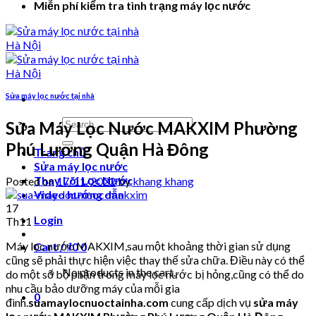
Miễn phí kiểm tra tình trạng máy lọc nước
Sửa máy lọc nước tại nhà
Search
Sửa Máy Lọc Nước MAKXIM Phường
for:
Phú Lương Quận Hà Đông
Trang chủ
Sửa máy lọc nước
Thay Lõi Lọc Nước
Posted on
17/11/2022
by
khang khang
Video hướng dẫn
17
Login
Th11
Máy lọc nước MAKXIM,sau một khoảng thời gian sử dụng
Cart /
₫
0
0
cũng sẽ phải thực hiện việc thay thế sửa chữa. Điều này có thể
No products in the cart.
do một số bộ phận trong máy lọc nước bị hỏng,cũng có thể do
nhu cầu bảo dưỡng máy của mỗi gia
0
đình.
suamaylocnuoctainha.com
cung cấp dịch vụ
sửa máy