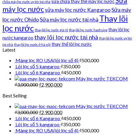
Sửa
sửa chữa thay thế máy lọc nước
chữa máy lọc nước uy tín tại nhà
máy lọc nước
sửa máy lọc nước Kangaroo
Sửa máy
Thay lõi
lọc nước Ohido
Sửa máy lọc nước tại nhà
lọc nước
thay lõi lọc
thay lõi lọc nước giá rẻ
thay lõi lọc nước haohsing
thay lõi lọc nước tại nhà
nước kangaroo
thay lõi lọc nước uy tín
thay thế lõi lọc nước
tại nhà
thay lõi lọc nước ở hà nội
Latest
Màng lọc RO USA(lõi lọc số 4)
₫
500,000
Lõi lọc số 5 kangaroo
₫
350,000
Lõi lọc số 6 Kangaroo
₫
450,000
Máy lọc nước TEKCOM
₫
3,000,000
₫
2,900,000
Best Selling
Máy lọc nước TEKCOM
₫
3,000,000
₫
2,900,000
Lõi lọc số 6 Kangaroo
₫
450,000
Lõi lọc số 5 kangaroo
₫
350,000
Màng lọc RO USA(lõi lọc số 4)
₫
500,000