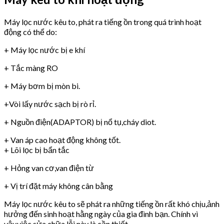
Máy lọc nước kêu to, phát ra tiếng ồn trong quá trình hoạt
động có thể do:
+ Máy lọc nước bị e khí
+ Tắc màng RO
+ Máy bơm bị mòn bi.
+Vòi lấy nước sạch bị rò rỉ.
+ Nguồn điện(ADAPTOR) bị nổ tụ,cháy diot.
+ Van áp cao hoạt động không tốt.
+ Lõi lọc bị bẩn tắc
+ Hỏng van cơ,van điện từ
+ Vị trí đặt máy không cân bằng
Máy lọc nước kêu to sẽ phát ra những tiếng ồn rất khó chịu,ảnh
hưởng đến sinh hoạt hằng ngày của gia đình bạn. Chính vì
vậy,việc sửa chữa lỗi này là cần thiết