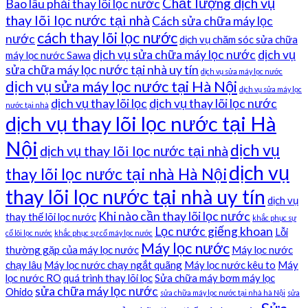
Chất lượng dịch vụ
Bao lâu phải thay lõi lọc nước
thay lõi lọc nước tại nhà
Cách sửa chữa máy lọc
cách thay lõi lọc nước
nước
dịch vụ chăm sóc sửa chữa
dịch vụ sửa chữa máy lọc nước
dịch vụ
máy lọc nước Sawa
sửa chữa máy lọc nước tại nhà uy tín
dịch vụ sửa máy lọc nước
dịch vụ sửa máy lọc nước tại Hà Nội
dịch vụ sửa máy lọc
dịch vụ thay lõi lọc
dịch vụ thay lõi lọc nước
nước tại nhà
dịch vụ thay lõi lọc nước tại Hà
Nội
dịch vụ
dịch vụ thay lõi lọc nước tại nhà
dịch vụ
thay lõi lọc nước tại nhà Hà Nội
thay lõi lọc nước tại nhà uy tín
dịch vụ
Khi nào cần thay lõi lọc nước
thay thế lõi lọc nước
khắc phục sự
Lọc nước giếng khoan
Lỗi
cố lõi lọc nước
khắc phục sự cố máy lọc nước
Máy lọc nước
thường gặp của máy lọc nước
Máy lọc nước
chạy lâu
Máy lọc nước chạy ngắt quãng
Máy lọc nước kêu to
Máy
lọc nước RO
quá trình thay lõi lọc
Sửa chữa máy bơm máy lọc
sửa chữa máy lọc nước
Ohido
sửa chữa máy lọc nước tại nhà hà Nội
sửa