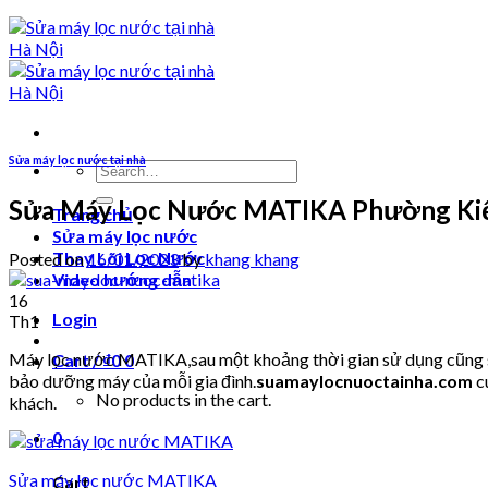
Sửa máy lọc nước tại nhà
Search
for:
Sửa Máy Lọc Nước MATIKA Phường Ki
Trang chủ
Sửa máy lọc nước
Thay Lõi Lọc Nước
Posted on
16/01/2023
by
khang khang
Video hướng dẫn
16
Login
Th1
Máy lọc nước MATIKA,sau một khoảng thời gian sử dụng cũng sẽ 
Cart /
₫
0
0
bảo dưỡng máy của mỗi gia đình.
suamaylocnuoctainha.com
c
No products in the cart.
khách.
0
Sửa máy lọc nước MATIKA
Cart