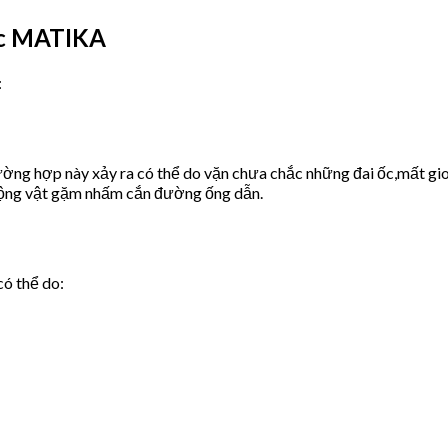
ớc MATIKA
:
ờng hợp này xảy ra có thể do vặn chưa chắc những đai ốc,mất gio
động vật gặm nhấm cắn đường ống dẫn.
có thể do: