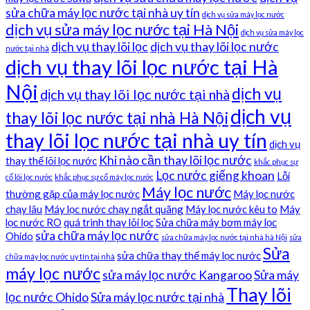
sửa chữa máy lọc nước tại nhà uy tín
dịch vụ sửa máy lọc nước
dịch vụ sửa máy lọc nước tại Hà Nội
dịch vụ sửa máy lọc
dịch vụ thay lõi lọc
dịch vụ thay lõi lọc nước
nước tại nhà
dịch vụ thay lõi lọc nước tại Hà
Nội
dịch vụ
dịch vụ thay lõi lọc nước tại nhà
dịch vụ
thay lõi lọc nước tại nhà Hà Nội
thay lõi lọc nước tại nhà uy tín
dịch vụ
Khi nào cần thay lõi lọc nước
thay thế lõi lọc nước
khắc phục sự
Lọc nước giếng khoan
Lỗi
cố lõi lọc nước
khắc phục sự cố máy lọc nước
Máy lọc nước
thường gặp của máy lọc nước
Máy lọc nước
chạy lâu
Máy lọc nước chạy ngắt quãng
Máy lọc nước kêu to
Máy
lọc nước RO
quá trình thay lõi lọc
Sửa chữa máy bơm máy lọc
sửa chữa máy lọc nước
Ohido
sửa chữa máy lọc nước tại nhà hà Nội
sửa
Sửa
sửa chữa thay thế máy lọc nước
chữa máy lọc nước uy tín tại nhà
máy lọc nước
sửa máy lọc nước Kangaroo
Sửa máy
Thay lõi
lọc nước Ohido
Sửa máy lọc nước tại nhà