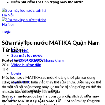
Miễn phí kiểm tra tình trạng máy lọc nước
Tin tức
Search
Sửa máy lọc nước MATIKA Quận Nam
for:
Từ Liêm
Trang chủ
Sửa máy lọc nước
Thay Lõi Lọc Nước
Posted on
20/04/2020
by
khang khang
20
Video hướng dẫn
Th4
Login
Máy lọc nước MATIKA,sau một khoảng thời gian sử dụng
cũng sẽ phải thực hiện việc thay thế sửa chữa. Điều này có thể
Cart /
₫
0
0
do một số bộ phận trong máy lọc nước bị hỏng,cũng có thể do
No products in the cart.
nhu cầu bảo dưỡng máy của mỗi gia
đình.
suamaylocnuoctainha.com
cung cấp dịch vụ
sửa máy
0
lọc nước MATIKA QUẬN NAM TỪ LIÊM
nhằm đáp ứng nhu