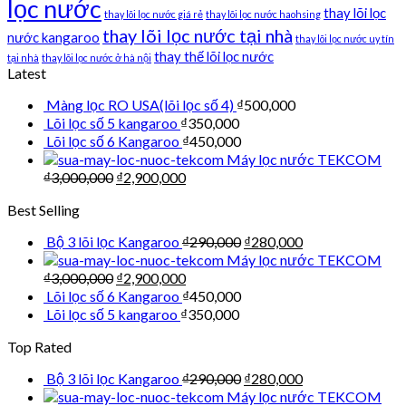
lọc nước
thay lõi lọc
thay lõi lọc nước giá rẻ
thay lõi lọc nước haohsing
thay lõi lọc nước tại nhà
nước kangaroo
thay lõi lọc nước uy tín
thay thế lõi lọc nước
tại nhà
thay lõi lọc nước ở hà nội
Latest
Màng lọc RO USA(lõi lọc số 4)
₫
500,000
Lõi lọc số 5 kangaroo
₫
350,000
Lõi lọc số 6 Kangaroo
₫
450,000
Máy lọc nước TEKCOM
₫
3,000,000
₫
2,900,000
Best Selling
Bộ 3 lõi lọc Kangaroo
₫
290,000
₫
280,000
Máy lọc nước TEKCOM
₫
3,000,000
₫
2,900,000
Lõi lọc số 6 Kangaroo
₫
450,000
Lõi lọc số 5 kangaroo
₫
350,000
Top Rated
Bộ 3 lõi lọc Kangaroo
₫
290,000
₫
280,000
Máy lọc nước TEKCOM