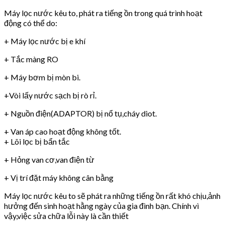
Máy lọc nước kêu to, phát ra tiếng ồn trong quá trình hoạt
động có thể do:
+ Máy lọc nước bị e khí
+ Tắc màng RO
+ Máy bơm bị mòn bi.
+Vòi lấy nước sạch bị rò rỉ.
+ Nguồn điện(ADAPTOR) bị nổ tụ,cháy diot.
+ Van áp cao hoạt động không tốt.
+ Lõi lọc bị bẩn tắc
+ Hỏng van cơ,van điện từ
+ Vị trí đặt máy không cân bằng
Máy lọc nước kêu to sẽ phát ra những tiếng ồn rất khó chịu,ảnh
hưởng đến sinh hoạt hằng ngày của gia đình bạn. Chính vì
vậy,việc sửa chữa lỗi này là cần thiết