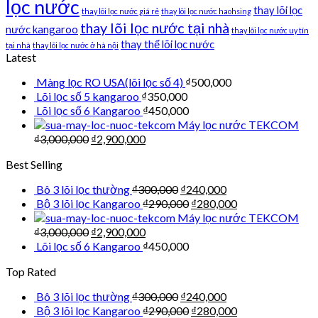
lọc nước
thay lõi lọc
thay lõi lọc nước giá rẻ
thay lõi lọc nước haohsing
thay lõi lọc nước tại nhà
nước kangaroo
thay lõi lọc nước uy tín
thay thế lõi lọc nước
tại nhà
thay lõi lọc nước ở hà nội
Latest
Màng lọc RO USA(lõi lọc số 4)
₫
500,000
Lõi lọc số 5 kangaroo
₫
350,000
Lõi lọc số 6 Kangaroo
₫
450,000
Máy lọc nước TEKCOM
₫
3,000,000
₫
2,900,000
Best Selling
Bô 3 lõi lọc thường
₫
300,000
₫
240,000
Bộ 3 lõi lọc Kangaroo
₫
290,000
₫
280,000
Máy lọc nước TEKCOM
₫
3,000,000
₫
2,900,000
Lõi lọc số 6 Kangaroo
₫
450,000
Top Rated
Bô 3 lõi lọc thường
₫
300,000
₫
240,000
Bộ 3 lõi lọc Kangaroo
₫
290,000
₫
280,000