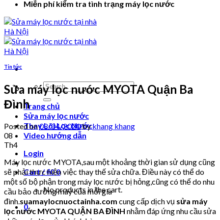
Miễn phí kiểm tra tình trạng máy lọc nước
Tin tức
Search
Sửa máy lọc nước MYOTA Quận Ba
for:
Đình
Trang chủ
Sửa máy lọc nước
Thay Lõi Lọc Nước
Posted on
08/04/2020
by
khang khang
08
Video hướng dẫn
Th4
Login
Máy lọc nước MYOTA,sau một khoảng thời gian sử dụng cũng
sẽ phải thực hiện việc thay thế sửa chữa. Điều này có thể do
Cart /
₫
0
0
một số bộ phận trong máy lọc nước bị hỏng,cũng có thể do nhu
No products in the cart.
cầu bảo dưỡng máy của mỗi gia
đình.
suamaylocnuoctainha.com
cung cấp dịch vụ
sửa máy
0
lọc nước MYOTA QUẬN BA ĐÌNH
nhằm đáp ứng nhu cầu sửa