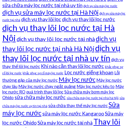
sửa chữa máy lọc nước tại nhà uy tín
dịch vụ sửa máy lọc nước
dịch vụ sửa máy lọc nước tại Hà Nội
dịch vụ sửa máy lọc
dịch vụ thay lõi lọc
dịch vụ thay lõi lọc nước
nước tại nhà
dịch vụ thay lõi lọc nước tại Hà
Nội
dịch vụ
dịch vụ thay lõi lọc nước tại nhà
dịch vụ
thay lõi lọc nước tại nhà Hà Nội
thay lõi lọc nước tại nhà uy tín
dịch vụ
Khi nào cần thay lõi lọc nước
thay thế lõi lọc nước
khắc phục sự
Lọc nước giếng khoan
Lỗi
cố lõi lọc nước
khắc phục sự cố máy lọc nước
Máy lọc nước
thường gặp của máy lọc nước
Máy lọc nước
chạy lâu
Máy lọc nước chạy ngắt quãng
Máy lọc nước kêu to
Máy
lọc nước RO
quá trình thay lõi lọc
Sửa chữa máy bơm máy lọc
sửa chữa máy lọc nước
Ohido
sửa chữa máy lọc nước tại nhà hà Nội
sửa
Sửa
sửa chữa thay thế máy lọc nước
chữa máy lọc nước uy tín tại nhà
máy lọc nước
sửa máy lọc nước Kangaroo
Sửa máy
Thay lõi
lọc nước Ohido
Sửa máy lọc nước tại nhà