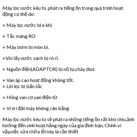
Máy lọc nước kêu to, phát ra tiếng ồn trong quá trình hoạt
động có thể do:
+ Máy lọc nước bị e khí
+ Tắc màng RO
+ Máy bơm bị mòn bi.
+Vòi lấy nước sạch bị rò rỉ.
+ Nguồn điện(ADAPTOR) bị nổ tụ,cháy diot.
+ Van áp cao hoạt động không tốt.
+ Lõi lọc bị bẩn tắc
+ Hỏng van cơ,van điện từ
+ Vị trí đặt máy không cân bằng
Máy lọc nước kêu to sẽ phát ra những tiếng ồn rất khó chịu,ảnh
hưởng đến sinh hoạt hằng ngày của gia đình bạn. Chính vì
vậy,việc sửa chữa lỗi này là cần thiết