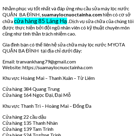
Nhằm phục vụ tốt nhất và đáp ứng nhu cầu sửa máy lọc nước
QUẬN BA ĐÌNH,
suamaylocnuoctainha.com
hiện có cơ sở
cửa hàng 85 Láng Hạ
chữa
.Dịch vụ sửa chữa của chúng tôi
được thực hiện bởi đội ngũ nhân viên có kỹ thuật chuyên môn
cũng như tinh thần trách nhiệm cao.
Gia đình bạn có thể liên hệ sửa chữa máy lọc nước MYOTA
QUẬN BA ĐÌNH tại địa chỉ dưới đây:
Email: tranvankhang79@gmail.com
Website: https://suamaylocnuoctainha.com
Khu vực Hoàng Mai – Thanh Xuân – Từ Liêm
Cửa hàng 384 Quang Trung
Cửa hàng 164 Ngọc Đại, Đại Mỗ
Khu vực Thanh Trì – Hoàng Mai – Đống Đa
Cửa hàng 22 cầu dậu
Cửa hàng 135 Thanh Nhàn
Cửa hàng 139 Tam Trinh
Cửa hàng 524 Trường Trinh