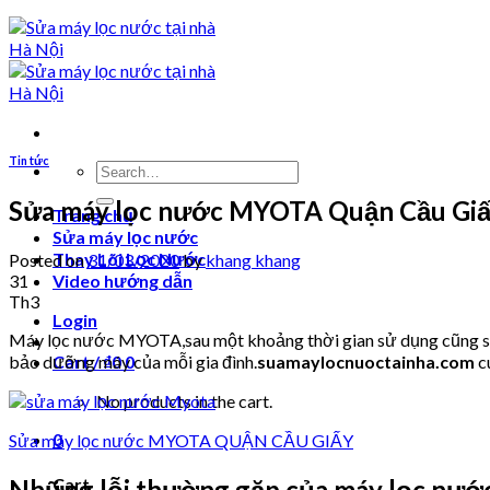
Tin tức
Search
for:
Sửa máy lọc nước MYOTA Quận Cầu Gi
Trang chủ
Sửa máy lọc nước
Thay Lõi Lọc Nước
Posted on
31/03/2020
by
khang khang
31
Video hướng dẫn
Th3
Login
Máy lọc nước MYOTA,sau một khoảng thời gian sử dụng cũng sẽ p
bảo dưỡng máy của mỗi gia đình.
suamaylocnuoctainha.com
c
Cart /
₫
0
0
No products in the cart.
0
Sửa máy lọc nước MYOTA QUẬN CẦU GIẤY
Cart
Những lỗi thường gặp của máy lọc nư