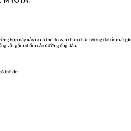
:
ờng hợp này xảy ra có thể do vặn chưa chắc những đai ốc,mất gio
động vật gặm nhấm cắn đường ống dẫn.
có thể do: