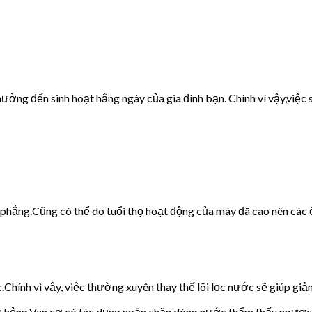
ưởng đến sinh hoạt hằng ngày của gia đình bạn. Chính vì vậy,việc s
g phẳng.Cũng có thể do tuổi thọ hoạt động của máy đã cao nên các 
c.Chính vì vậy, việc thường xuyên thay thế lõi lọc nước sẽ giúp giảm
cơ hỏng.Van cơ có tác dụng ngăn chặn dòng nước thẩm thấu ngược