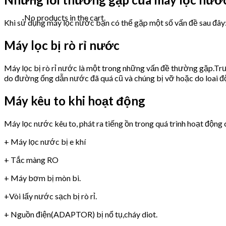
No products in the cart.
Khi sử dụng máy lọc nước bạn có thể gặp một số vấn đề sau đây
Máy lọc bị rò rỉ nước
Máy lọc bị rò rỉ nước là một trong những vấn đề thường gặp.Trư
do đường ống dẫn nước đã quá cũ và chúng bị vỡ hoặc do loai 
Máy kêu to khi hoạt động
Máy lọc nước kêu to, phát ra tiếng ồn trong quá trình hoạt động 
+ Máy lọc nước bị e khí
+ Tắc màng RO
+ Máy bơm bị mòn bi.
+Vòi lấy nước sạch bị rò rỉ.
+ Nguồn điện(ADAPTOR) bị nổ tụ,cháy diot.