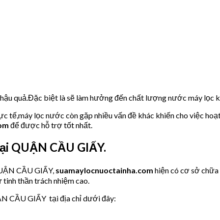
u hậu quả.Đặc biệt là sẽ làm hưởng đến chất lượng nước máy lọc
hực tế,máy lọc nước còn gặp nhiều vấn đề khác khiến cho việc hoạ
com
để được hỗ trợ tốt nhất.
tại QUẬN CẦU GIẤY.
 QUẬN CẦU GIẤY,
suamaylocnuoctainha.com
hiện có cơ sở chữa
 tinh thần trách nhiệm cao.
N CẦU GIẤY tại địa chỉ dưới đây: