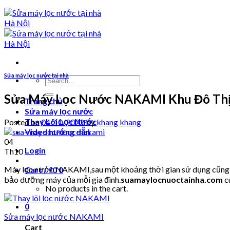
Sửa máy lọc nước tại nhà
Search
for:
Sửa Máy Lọc Nước NAKAMI Khu Đô Thị
Trang chủ
Sửa máy lọc nước
Thay Lõi Lọc Nước
Posted on
04/10/2022
by
khang khang
Video hướng dẫn
04
Login
Th10
Máy lọc nước NAKAMI,sau một khoảng thời gian sử dụng cũng sẽ 
Cart /
₫
0
0
bảo dưỡng máy của mỗi gia đình.
suamaylocnuoctainha.com
c
No products in the cart.
0
Sửa máy lọc nước NAKAMI
Cart