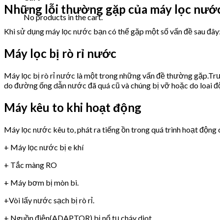
Những lỗi thường gặp của máy lọc nư
No products in the cart.
Khi sử dụng máy lọc nước bạn có thể gặp một số vấn đề sau đây
Máy lọc bị rò rỉ nước
Máy lọc bị rò rỉ nước là một trong những vấn đề thường gặp.Trư
do đường ống dẫn nước đã quá cũ và chúng bị vỡ hoặc do loai 
Máy kêu to khi hoạt động
Máy lọc nước kêu to, phát ra tiếng ồn trong quá trình hoạt động 
+ Máy lọc nước bị e khí
+ Tắc màng RO
+ Máy bơm bị mòn bi.
+Vòi lấy nước sạch bị rò rỉ.
+ Nguồn điện(ADAPTOR) bị nổ tụ,cháy diot.