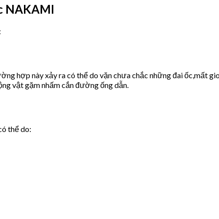
ớc NAKAMI
:
ờng hợp này xảy ra có thể do vặn chưa chắc những đai ốc,mất gio
động vật gặm nhấm cắn đường ống dẫn.
có thể do: