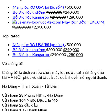
Màng lọc RO USA(lõi lọc số 4)
₫
500,000
Bô 3 lõi lọc thường
₫
300,000
₫
240,000
Bộ 3 lõi lọc Kangaroo
₫
290,000
₫
280,000
Máy lọc nước TEKCOM
₫
3,000,000
₫
2,900,000
Top Rated
Màng lọc RO USA(lõi lọc số 4)
₫
500,000
Bô 3 lõi lọc thường
₫
300,000
₫
240,000
Bộ 3 lõi lọc Kangaroo
₫
290,000
₫
280,000
Về chúng tôi
Chúng tôi là dịch vụ sửa chữa máy lọc nước tại nhà hàng đầu
tại HÀ NỘI, phục vụ tại tất cả các quận huyện nội ngoại thành.
Hà Đông – Thanh Xuân – Từ Liêm
Cửa hàng 28 Phùng Hưng -Hà Đông
Cửa hàng 164 Ngọc Đại, Đại Mỗ
Cửa hàng 22 cầu dậu
Cửa hàng 135 Thanh Nhàn