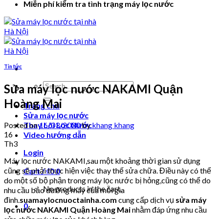
Miễn phí kiểm tra tình trạng máy lọc nước
Tin tức
Search
Sửa máy lọc nước NAKAMI Quận
for:
Hoàng Mai
Trang chủ
Sửa máy lọc nước
Posted on
16/03/2020
by
khang khang
Thay Lõi Lọc Nước
16
Video hướng dẫn
Th3
Login
Máy lọc nước NAKAMI,sau một khoảng thời gian sử dụng
cũng sẽ phải thực hiện việc thay thế sửa chữa. Điều này có thể
Cart /
₫
0
0
do một số bộ phận trong máy lọc nước bị hỏng,cũng có thể do
No products in the cart.
nhu cầu bảo dưỡng máy của mỗi gia
đình.
suamaylocnuoctainha.com
cung cấp dịch vụ
sửa máy
0
lọc nước NAKAMI Quận Hoàng Mai
nhằm đáp ứng nhu cầu