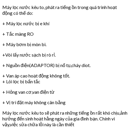
Máy lọc nước kêu to, phát ra tiếng ồn trong quá trình hoạt
động có thể do:
+ Máy lọc nước bị e khí
+ Tắc màng RO
+ Máy bơm bị mòn bi.
+Vòi lấy nước sạch bị rò rỉ.
+ Nguồn điện(ADAPTOR) bị nổ tụ,cháy diot.
+ Van áp cao hoạt động không tốt.
+ Lõi lọc bị bẩn tắc
+ Hỏng van cơ,van điện từ
+ Vị trí đặt máy không cân bằng
Máy lọc nước kêu to sẽ phát ra những tiếng ồn rất khó chịu,ảnh
hưởng đến sinh hoạt hằng ngày của gia đình bạn. Chính vì
vậy,việc sửa chữa lỗi này là cần thiết