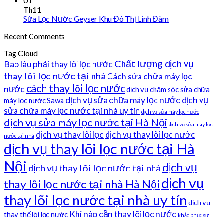
01
Th11
Sửa Lọc Nước Geyser Khu Đô Thị Linh Đàm
Recent Comments
Tag Cloud
Chất lượng dịch vụ
Bao lâu phải thay lõi lọc nước
thay lõi lọc nước tại nhà
Cách sửa chữa máy lọc
cách thay lõi lọc nước
nước
dịch vụ chăm sóc sửa chữa
dịch vụ sửa chữa máy lọc nước
dịch vụ
máy lọc nước Sawa
sửa chữa máy lọc nước tại nhà uy tín
dịch vụ sửa máy lọc nước
dịch vụ sửa máy lọc nước tại Hà Nội
dịch vụ sửa máy lọc
dịch vụ thay lõi lọc
dịch vụ thay lõi lọc nước
nước tại nhà
dịch vụ thay lõi lọc nước tại Hà
Nội
dịch vụ
dịch vụ thay lõi lọc nước tại nhà
dịch vụ
thay lõi lọc nước tại nhà Hà Nội
thay lõi lọc nước tại nhà uy tín
dịch vụ
Khi nào cần thay lõi lọc nước
thay thế lõi lọc nước
khắc phục sự