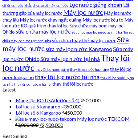
Lọc nước giếng khoan
Lỗi
cố lõi lọc nước
khắc phục sự cố máy lọc nước
Máy lọc nước
thường gặp của máy lọc nước
Máy lọc nước
chạy lâu
Máy lọc nước chạy ngắt quãng
Máy lọc nước kêu to
Máy
lọc nước RO
quá trình thay lõi lọc
Sửa chữa máy bơm máy lọc
sửa chữa máy lọc nước
Ohido
sửa chữa máy lọc nước tại nhà hà Nội
sửa
Sửa
sửa chữa thay thế máy lọc nước
chữa máy lọc nước uy tín tại nhà
máy lọc nước
sửa máy lọc nước Kangaroo
Sửa máy
Thay lõi
lọc nước Ohido
Sửa máy lọc nước tại nhà
lọc nước
thay lõi lọc
thay lõi lọc nước giá rẻ
thay lõi lọc nước haohsing
thay lõi lọc nước tại nhà
nước kangaroo
thay lõi lọc nước uy tín
thay thế lõi lọc nước
tại nhà
thay lõi lọc nước ở hà nội
Latest
Màng lọc RO USA(lõi lọc số 4)
₫
500,000
Lõi lọc số 5 kangaroo
₫
350,000
Lõi lọc số 6 Kangaroo
₫
450,000
Máy lọc nước TEKCOM
₫
3,000,000
₫
2,900,000
Best Selling