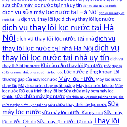
sửa chữa máy lọc nước tại nhà uy tín
dịch vụ sửa máy lọc nước
dịch vụ sửa máy lọc nước tại Hà Nội
dịch vụ sửa máy lọc
dịch vụ thay lõi lọc
dịch vụ thay lõi lọc nước
nước tại nhà
dịch vụ thay lõi lọc nước tại Hà
Nội
dịch vụ
dịch vụ thay lõi lọc nước tại nhà
dịch vụ
thay lõi lọc nước tại nhà Hà Nội
thay lõi lọc nước tại nhà uy tín
dịch vụ
Khi nào cần thay lõi lọc nước
thay thế lõi lọc nước
khắc phục sự
Lọc nước giếng khoan
Lỗi
cố lõi lọc nước
khắc phục sự cố máy lọc nước
Máy lọc nước
thường gặp của máy lọc nước
Máy lọc nước
chạy lâu
Máy lọc nước chạy ngắt quãng
Máy lọc nước kêu to
Máy
lọc nước RO
quá trình thay lõi lọc
Sửa chữa máy bơm máy lọc
sửa chữa máy lọc nước
Ohido
sửa chữa máy lọc nước tại nhà hà Nội
sửa
Sửa
sửa chữa thay thế máy lọc nước
chữa máy lọc nước uy tín tại nhà
máy lọc nước
sửa máy lọc nước Kangaroo
Sửa máy
Thay lõi
lọc nước Ohido
Sửa máy lọc nước tại nhà