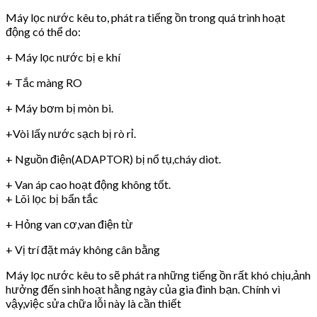
Máy lọc nước kêu to, phát ra tiếng ồn trong quá trình hoạt
động có thể do:
+ Máy lọc nước bị e khí
+ Tắc màng RO
+ Máy bơm bị mòn bi.
+Vòi lấy nước sạch bị rò rỉ.
+ Nguồn điện(ADAPTOR) bị nổ tụ,cháy diot.
+ Van áp cao hoạt động không tốt.
+ Lõi lọc bị bẩn tắc
+ Hỏng van cơ,van điện từ
+ Vị trí đặt máy không cân bằng
Máy lọc nước kêu to sẽ phát ra những tiếng ồn rất khó chịu,ảnh
hưởng đến sinh hoạt hằng ngày của gia đình bạn. Chính vì
vậy,việc sửa chữa lỗi này là cần thiết