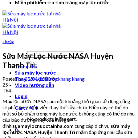
Miễn phí kiểm tra tình trạng máy lọc nước
Tin tức
Search
Sửa Máy Lọc Nước NASA Huyện
for:
Thanh Trì
Trang chủ
Sửa máy lọc nước
Posted on
25/04/2020
by
khang khang
Thay Lõi Lọc Nước
25
Video hướng dẫn
Th4
Login
Máy lọc nước NASA,sau một khoảng thời gian sử dụng cũng
sẽ phải thực hiện việc thay thế sửa chữa. Điều này có thể do
Cart /
₫
0
0
một số bộ phận trong máy lọc nước bị hỏng,cũng có thể do nhu
No products in the cart.
cầu bảo dưỡng máy của mỗi gia
đình.
suamaylocnuoctainha.com
cung cấp dịch vụ
sửa máy
0
lọc nước NASA Huyện Thanh Trì
nhằm đáp ứng nhu cầu sửa