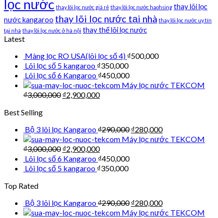
lọc nước
thay lõi lọc
thay lõi lọc nước giá rẻ
thay lõi lọc nước haohsing
thay lõi lọc nước tại nhà
nước kangaroo
thay lõi lọc nước uy tín
thay thế lõi lọc nước
tại nhà
thay lõi lọc nước ở hà nội
Latest
Màng lọc RO USA(lõi lọc số 4)
₫
500,000
Lõi lọc số 5 kangaroo
₫
350,000
Lõi lọc số 6 Kangaroo
₫
450,000
Máy lọc nước TEKCOM
₫
3,000,000
₫
2,900,000
Best Selling
Bộ 3 lõi lọc Kangaroo
₫
290,000
₫
280,000
Máy lọc nước TEKCOM
₫
3,000,000
₫
2,900,000
Lõi lọc số 6 Kangaroo
₫
450,000
Lõi lọc số 5 kangaroo
₫
350,000
Top Rated
Bộ 3 lõi lọc Kangaroo
₫
290,000
₫
280,000
Máy lọc nước TEKCOM