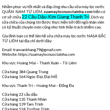
Nhằm phục vụ tốt nhất và đáp ứng nhu cầu sửa máy lọc nước
QUẬN NAM TỪ LIÊM,
suamaylocnuoctainha.com
hiện có
22 Cầu Dậu-Kim Giang Thanh Trì
cơ sở chữa
.Dịch vụ
sửa chữa của chúng tôi được thực hiện bởi đội ngũ nhân viên
có kỹ thuật chuyên môn cũng như tinh thần trách nhiệm cao.
Gia đình bạn có thể liên hệ sửa chữa máy lọc nước NASA BẮC
TỪ LIÊM tại địa chỉ dưới đây:
Email: tranvankhang79@gmail.com
Website: https://suamaylocnuoctainha.com
Khu vực Hoàng Mai – Thanh Xuân – Từ Liêm
Cửa hàng 384 Quang Trung
Cửa hàng 164 Ngọc Đại, Đại Mỗ
Khu vực Thanh Trì – Hoàng Mai – Đống Đa
Cửa hàng 22 cầu dậu
Cửa hàng 135 Thanh Nhàn
Cửa hàng 139 Tam Trinh
Cửa hàng 524 Trường Trinh