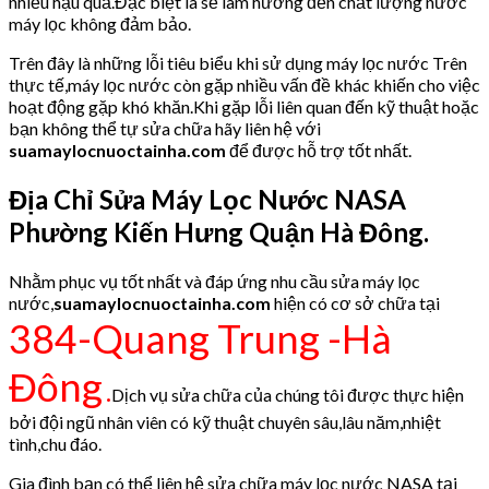
nhiều hậu quả.Đặc biệt là sẽ làm hưởng đến chất lượng nước
máy lọc không đảm bảo.
Trên đây là những lỗi tiêu biểu khi sử dụng máy lọc nước Trên
thực tế,máy lọc nước còn gặp nhiều vấn đề khác khiến cho việc
hoạt động gặp khó khăn.Khi gặp lỗi liên quan đến kỹ thuật hoặc
bạn không thể tự sửa chữa hãy liên hệ với
suamaylocnuoctainha.com
để được hỗ trợ tốt nhất.
Địa Chỉ Sửa Máy Lọc Nước NASA
Phường Kiến Hưng Quận Hà Đông.
Nhằm phục vụ tốt nhất và đáp ứng nhu cầu sửa máy lọc
nước,
suamaylocnuoctainha.com
hiện có cơ sở chữa tại
384-Quang Trung -Hà
Đông
.
Dịch vụ sửa chữa của chúng tôi được thực hiện
bởi đội ngũ nhân viên có kỹ thuật chuyên sâu,lâu năm,nhiệt
tình,chu đáo.
Gia đình bạn có thể liên hệ sửa chữa máy lọc nước NASA tại