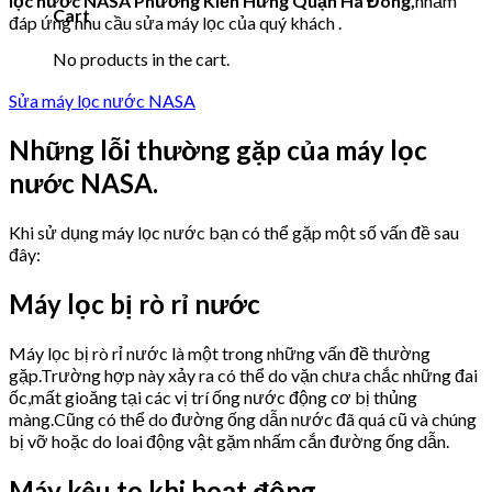
lọc nước NASA
Phường Kiến Hưng Quận Hà Đông,
nhằm
Cart
đáp ứng nhu cầu sửa máy lọc của quý khách .
No products in the cart.
Sửa máy lọc nước NASA
Những lỗi thường gặp của máy lọc
nước NASA.
Khi sử dụng máy lọc nước bạn có thể gặp một số vấn đề sau
đây:
Máy lọc bị rò rỉ nước
Máy lọc bị rò rỉ nước là một trong những vấn đề thường
gặp.Trường hợp này xảy ra có thể do vặn chưa chắc những đai
ốc,mất gioăng tại các vị trí ống nước động cơ bị thủng
màng.Cũng có thể do đường ống dẫn nước đã quá cũ và chúng
bị vỡ hoặc do loai động vật gặm nhấm cắn đường ống dẫn.
Máy kêu to khi hoạt động