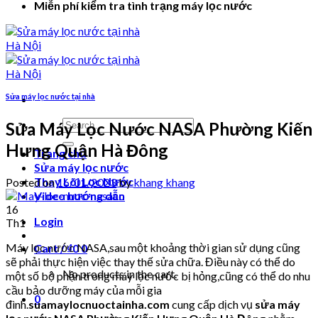
Miễn phí kiểm tra tình trạng máy lọc nước
Sửa máy lọc nước tại nhà
Search
Sửa Máy Lọc Nước NASA Phường Kiến
for:
Hưng Quận Hà Đông
Trang chủ
Sửa máy lọc nước
Thay Lõi Lọc Nước
Posted on
16/01/2023
by
khang khang
Video hướng dẫn
16
Login
Th1
Máy lọc nước NASA,sau một khoảng thời gian sử dụng cũng
Cart /
₫
0
0
sẽ phải thực hiện việc thay thế sửa chữa. Điều này có thể do
No products in the cart.
một số bộ phận trong máy lọc nước bị hỏng,cũng có thể do nhu
cầu bảo dưỡng máy của mỗi gia
0
đình.
suamaylocnuoctainha.com
cung cấp dịch vụ
sửa máy