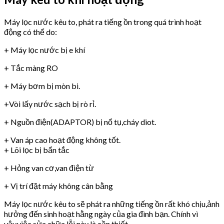
Máy lọc nước kêu to, phát ra tiếng ồn trong quá trình hoạt
động có thể do:
+ Máy lọc nước bị e khí
+ Tắc màng RO
+ Máy bơm bị mòn bi.
+Vòi lấy nước sạch bị rò rỉ.
+ Nguồn điện(ADAPTOR) bị nổ tụ,cháy diot.
+ Van áp cao hoạt động không tốt.
+ Lõi lọc bị bẩn tắc
+ Hỏng van cơ,van điện từ
+ Vị trí đặt máy không cân bằng
Máy lọc nước kêu to sẽ phát ra những tiếng ồn rất khó chịu,ảnh
hưởng đến sinh hoạt hằng ngày của gia đình bạn. Chính vì
vậy,việc sửa chữa lỗi này là cần thiết