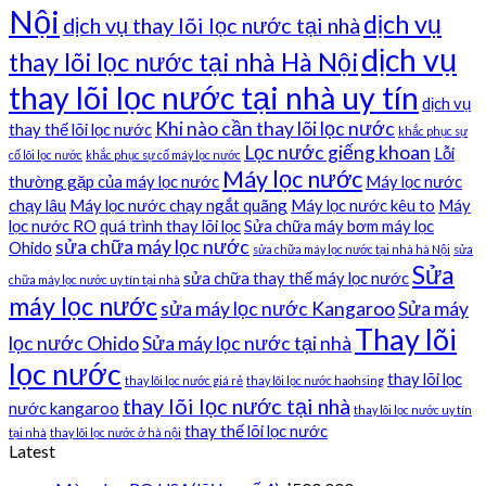
Nội
dịch vụ
dịch vụ thay lõi lọc nước tại nhà
dịch vụ
thay lõi lọc nước tại nhà Hà Nội
thay lõi lọc nước tại nhà uy tín
dịch vụ
Khi nào cần thay lõi lọc nước
thay thế lõi lọc nước
khắc phục sự
Lọc nước giếng khoan
Lỗi
cố lõi lọc nước
khắc phục sự cố máy lọc nước
Máy lọc nước
thường gặp của máy lọc nước
Máy lọc nước
chạy lâu
Máy lọc nước chạy ngắt quãng
Máy lọc nước kêu to
Máy
lọc nước RO
quá trình thay lõi lọc
Sửa chữa máy bơm máy lọc
sửa chữa máy lọc nước
Ohido
sửa chữa máy lọc nước tại nhà hà Nội
sửa
Sửa
sửa chữa thay thế máy lọc nước
chữa máy lọc nước uy tín tại nhà
máy lọc nước
sửa máy lọc nước Kangaroo
Sửa máy
Thay lõi
lọc nước Ohido
Sửa máy lọc nước tại nhà
lọc nước
thay lõi lọc
thay lõi lọc nước giá rẻ
thay lõi lọc nước haohsing
thay lõi lọc nước tại nhà
nước kangaroo
thay lõi lọc nước uy tín
thay thế lõi lọc nước
tại nhà
thay lõi lọc nước ở hà nội
Latest