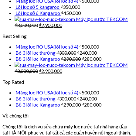
Màng lọc RO USA(lõi lọc số 4)
₫
500,000
Lõi lọc số 5 kangaroo
₫
350,000
Lõi lọc số 6 Kangaroo
₫
450,000
Máy lọc nước TEKCOM
₫
3,000,000
₫
2,900,000
Best Selling
Màng lọc RO USA(lõi lọc số 4)
₫
500,000
Bô 3 lõi lọc thường
₫
300,000
₫
240,000
Bộ 3 lõi lọc Kangaroo
₫
290,000
₫
280,000
Máy lọc nước TEKCOM
₫
3,000,000
₫
2,900,000
Top Rated
Màng lọc RO USA(lõi lọc số 4)
₫
500,000
Bô 3 lõi lọc thường
₫
300,000
₫
240,000
Bộ 3 lõi lọc Kangaroo
₫
290,000
₫
280,000
Về chúng tôi
Chúng tôi là dịch vụ sửa chữa máy lọc nước tại nhà hàng đầu
tại HÀ NỘI, phục vụ tại tất cả các quận huyện nội ngoại thành.