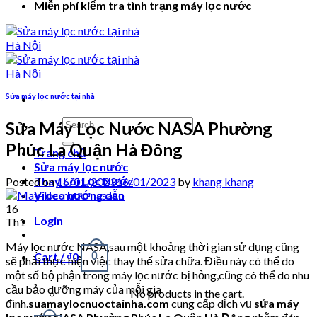
Miễn phí kiểm tra tình trạng máy lọc nước
Sửa máy lọc nước tại nhà
Search
Sửa Máy Lọc Nước NASA Phường
for:
Phúc La Quận Hà Đông
Trang chủ
Sửa máy lọc nước
Thay Lõi Lọc Nước
Posted on
16/01/2023
16/01/2023
by
khang khang
Video hướng dẫn
16
Login
Th1
Máy lọc nước NASA,sau một khoảng thời gian sử dụng cũng
Cart /
₫
0
0
sẽ phải thực hiện việc thay thế sửa chữa. Điều này có thể do
một số bộ phận trong máy lọc nước bị hỏng,cũng có thể do nhu
cầu bảo dưỡng máy của mỗi gia
No products in the cart.
đình.
suamaylocnuoctainha.com
cung cấp dịch vụ
sửa máy