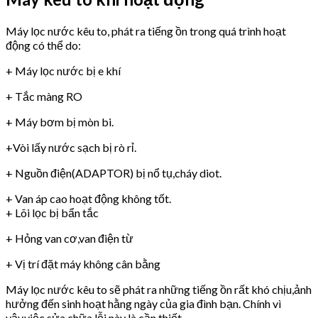
Máy lọc nước kêu to, phát ra tiếng ồn trong quá trình hoạt
động có thể do:
+ Máy lọc nước bị e khí
+ Tắc màng RO
+ Máy bơm bị mòn bi.
+Vòi lấy nước sạch bị rò rỉ.
+ Nguồn điện(ADAPTOR) bị nổ tụ,cháy diot.
+ Van áp cao hoạt động không tốt.
+ Lõi lọc bị bẩn tắc
+ Hỏng van cơ,van điện từ
+ Vị trí đặt máy không cân bằng
Máy lọc nước kêu to sẽ phát ra những tiếng ồn rất khó chịu,ảnh
hưởng đến sinh hoạt hằng ngày của gia đình bạn. Chính vì
vậy,việc sửa chữa lỗi này là cần thiết