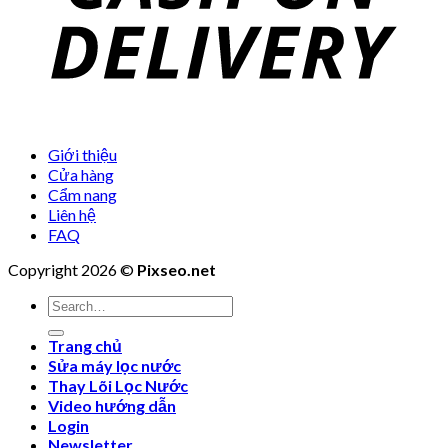
Giới thiệu
Cửa hàng
Cẩm nang
Liên hệ
FAQ
Copyright 2026 ©
Pixseo.net
Search
for:
Trang chủ
Sửa máy lọc nước
Thay Lõi Lọc Nước
Video hướng dẫn
Login
Newsletter