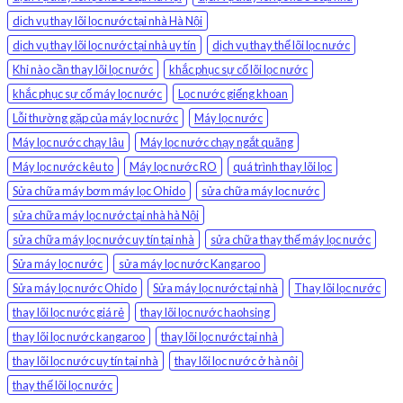
dịch vụ thay lõi lọc nước tại nhà Hà Nội
dịch vụ thay lõi lọc nước tại nhà uy tín
dịch vụ thay thế lõi lọc nước
Khi nào cần thay lõi lọc nước
khắc phục sự cố lõi lọc nước
khắc phục sự cố máy lọc nước
Lọc nước giếng khoan
Lỗi thường gặp của máy lọc nước
Máy lọc nước
Máy lọc nước chạy lâu
Máy lọc nước chạy ngắt quãng
Máy lọc nước kêu to
Máy lọc nước RO
quá trình thay lõi lọc
Sửa chữa máy bơm máy lọc Ohido
sửa chữa máy lọc nước
sửa chữa máy lọc nước tại nhà hà Nội
sửa chữa máy lọc nước uy tín tại nhà
sửa chữa thay thế máy lọc nước
Sửa máy lọc nước
sửa máy lọc nước Kangaroo
Sửa máy lọc nước Ohido
Sửa máy lọc nước tại nhà
Thay lõi lọc nước
thay lõi lọc nước giá rẻ
thay lõi lọc nước haohsing
thay lõi lọc nước kangaroo
thay lõi lọc nước tại nhà
thay lõi lọc nước uy tín tại nhà
thay lõi lọc nước ở hà nội
thay thế lõi lọc nước