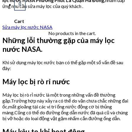
lọc nước NASA
Phường Phúc La Quận Hà Đông,
nhằm đáp
0
ứng nhu cầu sửa máy lọc của quý khách .
Cart
Sửa máy lọc nước NASA
No products in the cart.
Những lỗi thường gặp của máy lọc
nước NASA.
Khi sử dụng máy lọc nước bạn có thể gặp một số vấn đề sau
đây:
Máy lọc bị rò rỉ nước
Máy lọc bị rò rỉ nước là một trong những vấn đề thường
gặp.Trường hợp này xảy ra có thể do vặn chưa chắc những đai
ốc,mất gioăng tại các vị trí ống nước động cơ bị thủng
màng.Cũng có thể do đường ống dẫn nước đã quá cũ và chúng
bị vỡ hoặc do loai động vật gặm nhấm cắn đường ống dẫn.
Máy kêu to khi hoạt động