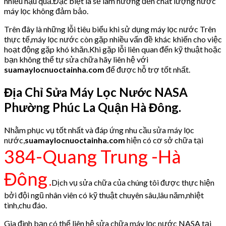
nhiều hậu quả.Đặc biệt là sẽ làm hưởng đến chất lượng nước
máy lọc không đảm bảo.
Trên đây là những lỗi tiêu biểu khi sử dụng máy lọc nước Trên
thực tế,máy lọc nước còn gặp nhiều vấn đề khác khiến cho việc
hoạt động gặp khó khăn.Khi gặp lỗi liên quan đến kỹ thuật hoặc
bạn không thể tự sửa chữa hãy liên hệ với
suamaylocnuoctainha.com
để được hỗ trợ tốt nhất.
Địa Chỉ Sửa Máy Lọc Nước NASA
Phường Phúc La Quận Hà Đông.
Nhằm phục vụ tốt nhất và đáp ứng nhu cầu sửa máy lọc
nước,
suamaylocnuoctainha.com
hiện có cơ sở chữa tại
384-Quang Trung -Hà
Đông
.
Dịch vụ sửa chữa của chúng tôi được thực hiện
bởi đội ngũ nhân viên có kỹ thuật chuyên sâu,lâu năm,nhiệt
tình,chu đáo.
Gia đình bạn có thể liên hệ sửa chữa máy lọc nước NASA tại