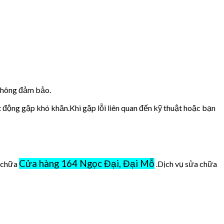
 không đảm bảo.
t động gặp khó khăn.Khi gặp lỗi liên quan đến kỹ thuật hoặc bạn
Cửa hàng 164 Ngọc Đại, Đại Mỗ
ở chữa
.Dịch vụ sửa chữa