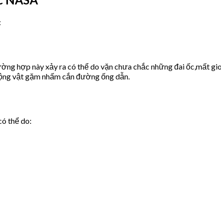
:
ờng hợp này xảy ra có thể do vặn chưa chắc những đai ốc,mất gio
động vật gặm nhấm cắn đường ống dẫn.
có thể do: