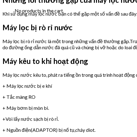
No products in the cart.
Khi sử dụng máy lọc nước bạn có thể gặp một số vấn đề sau đây
Máy lọc bị rò rỉ nước
Máy lọc bị rò rỉ nước là một trong những vấn đề thường gặp.Trư
do đường ống dẫn nước đã quá cũ và chúng bị vỡ hoặc do loai 
Máy kêu to khi hoạt động
Máy lọc nước kêu to, phát ra tiếng ồn trong quá trình hoạt động 
+ Máy lọc nước bị e khí
+ Tắc màng RO
+ Máy bơm bị mòn bi.
+Vòi lấy nước sạch bị rò rỉ.
+ Nguồn điện(ADAPTOR) bị nổ tụ,cháy diot.