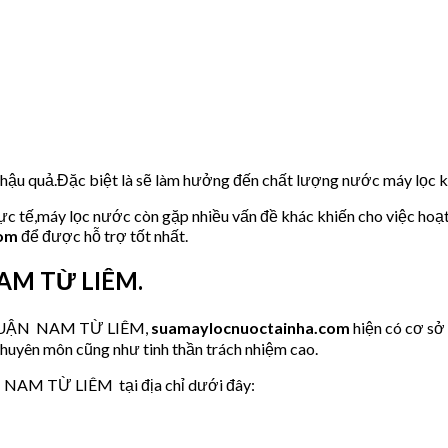
u hậu quả.Đặc biệt là sẽ làm hưởng đến chất lượng nước máy lọc
hực tế,máy lọc nước còn gặp nhiều vấn đề khác khiến cho việc hoạ
com
để được hỗ trợ tốt nhất.
NAM TỪ LIÊM.
ớc QUẬN NAM TỪ LIÊM,
suamaylocnuoctainha.com
hiện có cơ s
chuyên môn cũng như tinh thần trách nhiệm cao.
N NAM TỪ LIÊM tại địa chỉ dưới đây: