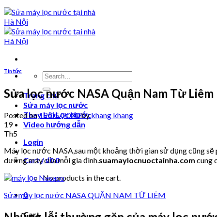
Tin tức
Search
for:
Sửa lọc nước NASA Quận Nam Từ Liêm
Trang chủ
Sửa máy lọc nước
Thay Lõi Lọc Nước
Posted on
19/05/2020
by
khang khang
19
Video hướng dẫn
Th5
Login
Máy lọc nước NASA,sau một khoảng thời gian sử dụng cũng sẽ ph
dưỡng máy của mỗi gia đình.
suamaylocnuoctainha.com
cung c
Cart /
₫
0
0
No products in the cart.
0
Sửa máy lọc nước NASA QUẬN NAM TỪ LIÊM
Cart
Những lỗi thường gặp của máy lọc nư