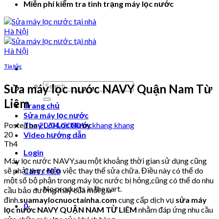
Miễn phí kiểm tra tình trạng máy lọc nước
Tin tức
Search
Sửa máy lọc nước NAVY Quận Nam Từ
for:
Liêm
Trang chủ
Sửa máy lọc nước
Posted on
20/04/2020
by
khang khang
Thay Lõi Lọc Nước
20
Video hướng dẫn
Th4
Login
Máy lọc nước NAVY,sau một khoảng thời gian sử dụng cũng
sẽ phải thực hiện việc thay thế sửa chữa. Điều này có thể do
Cart /
₫
0
0
một số bộ phận trong máy lọc nước bị hỏng,cũng có thể do nhu
No products in the cart.
cầu bảo dưỡng máy của mỗi gia
đình.
suamaylocnuoctainha.com
cung cấp dịch vụ
sửa máy
0
lọc nước NAVY QUẬN NAM TỪ LIÊM
nhằm đáp ứng nhu cầu