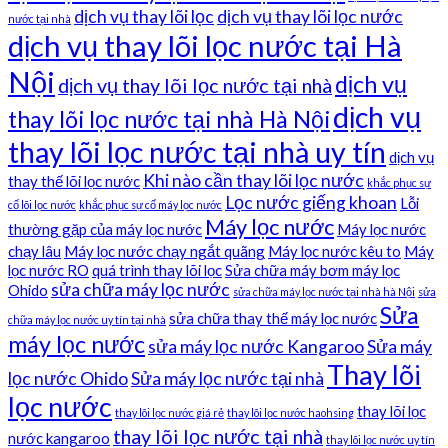
dịch vụ thay lõi lọc
dịch vụ thay lõi lọc nước
nước tại nhà
dịch vụ thay lõi lọc nước tại Hà
Nội
dịch vụ
dịch vụ thay lõi lọc nước tại nhà
dịch vụ
thay lõi lọc nước tại nhà Hà Nội
thay lõi lọc nước tại nhà uy tín
dịch vụ
Khi nào cần thay lõi lọc nước
thay thế lõi lọc nước
khắc phục sự
Lọc nước giếng khoan
Lỗi
cố lõi lọc nước
khắc phục sự cố máy lọc nước
Máy lọc nước
thường gặp của máy lọc nước
Máy lọc nước
chạy lâu
Máy lọc nước chạy ngắt quãng
Máy lọc nước kêu to
Máy
lọc nước RO
quá trình thay lõi lọc
Sửa chữa máy bơm máy lọc
sửa chữa máy lọc nước
Ohido
sửa chữa máy lọc nước tại nhà hà Nội
sửa
Sửa
sửa chữa thay thế máy lọc nước
chữa máy lọc nước uy tín tại nhà
máy lọc nước
sửa máy lọc nước Kangaroo
Sửa máy
Thay lõi
lọc nước Ohido
Sửa máy lọc nước tại nhà
lọc nước
thay lõi lọc
thay lõi lọc nước giá rẻ
thay lõi lọc nước haohsing
thay lõi lọc nước tại nhà
nước kangaroo
thay lõi lọc nước uy tín