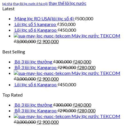
thay thế lõi lọc nước
tại nhà
thay lõi lọc nước ở hà nội
Latest
Màng lọc RO USA(lõi lọc số 4)
₫
500,000
Lõi lọc số 5 kangaroo
₫
350,000
Lõi lọc số 6 Kangaroo
₫
450,000
Máy lọc nước TEKCOM
₫
3,000,000
₫
2,900,000
Best Selling
Bô 3 lõi lọc thường
₫
300,000
₫
240,000
Bộ 3 lõi lọc Kangaroo
₫
290,000
₫
280,000
Máy lọc nước TEKCOM
₫
3,000,000
₫
2,900,000
Lõi lọc số 6 Kangaroo
₫
450,000
Top Rated
Bô 3 lõi lọc thường
₫
300,000
₫
240,000
Bộ 3 lõi lọc Kangaroo
₫
290,000
₫
280,000
Máy lọc nước TEKCOM
₫
3,000,000
₫
2,900,000