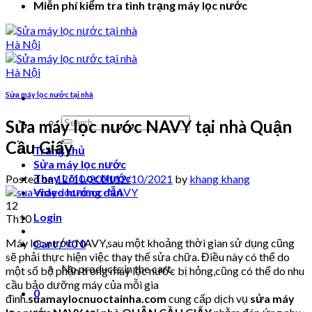
Miễn phí kiểm tra tình trạng máy lọc nước
Sửa máy lọc nước tại nhà
Search
Sửa máy lọc nước NAVY tại nhà Quận
for:
Cầu Giấy
Trang chủ
Sửa máy lọc nước
Thay Lõi Lọc Nước
Posted on
12/10/2021
12/10/2021
by
khang khang
Video hướng dẫn
12
Login
Th10
Máy lọc nước NAVY,sau một khoảng thời gian sử dụng cũng
Cart /
₫
0
0
sẽ phải thực hiện việc thay thế sửa chữa. Điều này có thể do
No products in the cart.
một số bộ phận trong máy lọc nước bị hỏng,cũng có thể do nhu
cầu bảo dưỡng máy của mỗi gia
0
đình.
suamaylocnuoctainha.com
cung cấp dịch vụ
sửa máy