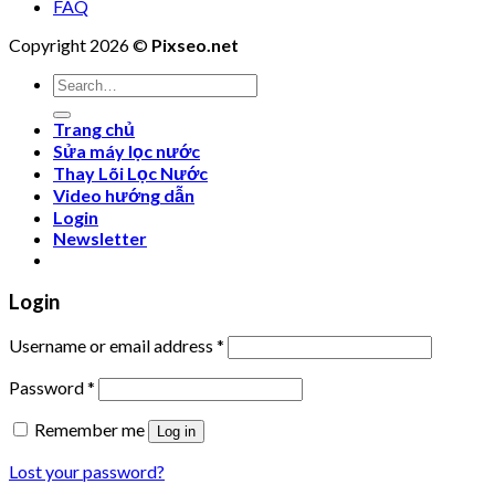
FAQ
Copyright 2026 ©
Pixseo.net
Search
for:
Trang chủ
Sửa máy lọc nước
Thay Lõi Lọc Nước
Video hướng dẫn
Login
Newsletter
Login
Username or email address
*
Password
*
Remember me
Log in
Lost your password?