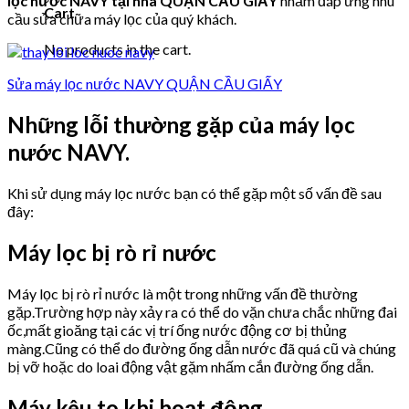
lọc nước NAVY tại nhà QUẬN CẦU GIẤY
nhằm đáp ứng nhu
Cart
cầu sửa chữa máy lọc của quý khách.
No products in the cart.
Sửa máy lọc nước NAVY QUẬN CẦU GIẤY
Những lỗi thường gặp của máy lọc
nước NAVY.
Khi sử dụng máy lọc nước bạn có thể gặp một số vấn đề sau
đây:
Máy lọc bị rò rỉ nước
Máy lọc bị rò rỉ nước là một trong những vấn đề thường
gặp.Trường hợp này xảy ra có thể do vặn chưa chắc những đai
ốc,mất gioăng tại các vị trí ống nước động cơ bị thủng
màng.Cũng có thể do đường ống dẫn nước đã quá cũ và chúng
bị vỡ hoặc do loai động vật gặm nhấm cắn đường ống dẫn.
Máy kêu to khi hoạt động