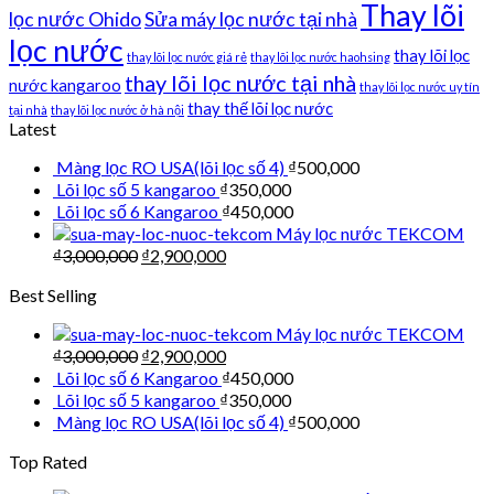
Thay lõi
lọc nước Ohido
Sửa máy lọc nước tại nhà
lọc nước
thay lõi lọc
thay lõi lọc nước giá rẻ
thay lõi lọc nước haohsing
thay lõi lọc nước tại nhà
nước kangaroo
thay lõi lọc nước uy tín
thay thế lõi lọc nước
tại nhà
thay lõi lọc nước ở hà nội
Latest
Màng lọc RO USA(lõi lọc số 4)
₫
500,000
Lõi lọc số 5 kangaroo
₫
350,000
Lõi lọc số 6 Kangaroo
₫
450,000
Máy lọc nước TEKCOM
₫
3,000,000
₫
2,900,000
Best Selling
Máy lọc nước TEKCOM
₫
3,000,000
₫
2,900,000
Lõi lọc số 6 Kangaroo
₫
450,000
Lõi lọc số 5 kangaroo
₫
350,000
Màng lọc RO USA(lõi lọc số 4)
₫
500,000
Top Rated