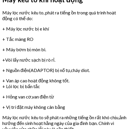
Máy lọc nước kêu to, phát ra tiếng ồn trong quá trình hoạt
động có thể do:
+ Máy lọc nước bị e khí
+ Tắc màng RO
+ Máy bơm bị mòn bi.
+Vòi lấy nước sạch bị rò rỉ.
+ Nguồn điện(ADAPTOR) bị nổ tụ,cháy diot.
+ Van áp cao hoạt động không tốt.
+ Lõi lọc bị bẩn tắc
+ Hỏng van cơ,van điện từ
+ Vị trí đặt máy không cân bằng
Máy lọc nước kêu to sẽ phát ra những tiếng ồn rất khó chịu,ảnh
hưởng đến sinh hoạt hằng ngày của gia đình bạn. Chính vì
vậy,việc sửa chữa lỗi này là cần thiết