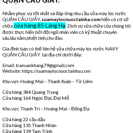
Nhằm phục vụ tốt nhất và đáp ứng nhu cầu sửa máy lọc nước
QUẬN CẦU GIẤY,
suamaylocnuoctainha.com
hiện có cơ sở
cửa hàng 85 Láng Hạ
chữa
.Dịch vụ sửa chữa của chúng tôi
được thực hiện bởi đội ngũ nhân viên có kỹ thuật chuyên
sâu,lâu năm,nhiệt tình,chu đáo.
Gia đình bạn có thể liên hệ sửa chữa máy lọc nước NAVY
QUẬN CẦU GIẤY tại địa chỉ dưới đây:
Email: tranvankhang79@gmail.com
Website: https://suamaylocnuoctainha.com
Khu vực Hoàng Mai – Thanh Xuân – Từ Liêm
Cửa hàng 384 Quang Trung
Cửa hàng 164 Ngọc Đại, Đại Mỗ
Khu vực Thanh Trì – Hoàng Mai – Đống Đa
Cửa hàng 22 cầu dậu
Cửa hàng 135 Thanh Nhàn
Cửa hàng 139 Tam Trinh