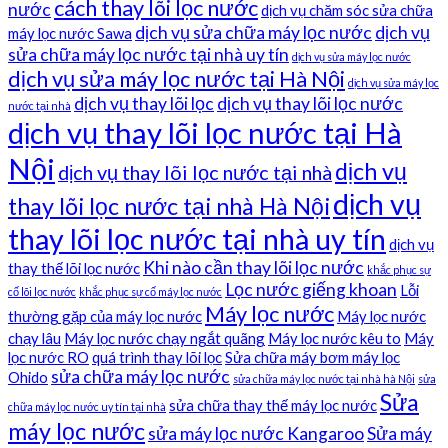
cách thay lõi lọc nước
nước
dịch vụ chăm sóc sửa chữa
dịch vụ sửa chữa máy lọc nước
dịch vụ
máy lọc nước Sawa
sửa chữa máy lọc nước tại nhà uy tín
dịch vụ sửa máy lọc nước
dịch vụ sửa máy lọc nước tại Hà Nội
dịch vụ sửa máy lọc
dịch vụ thay lõi lọc
dịch vụ thay lõi lọc nước
nước tại nhà
dịch vụ thay lõi lọc nước tại Hà
Nội
dịch vụ
dịch vụ thay lõi lọc nước tại nhà
dịch vụ
thay lõi lọc nước tại nhà Hà Nội
thay lõi lọc nước tại nhà uy tín
dịch vụ
Khi nào cần thay lõi lọc nước
thay thế lõi lọc nước
khắc phục sự
Lọc nước giếng khoan
Lỗi
cố lõi lọc nước
khắc phục sự cố máy lọc nước
Máy lọc nước
thường gặp của máy lọc nước
Máy lọc nước
chạy lâu
Máy lọc nước chạy ngắt quãng
Máy lọc nước kêu to
Máy
lọc nước RO
quá trình thay lõi lọc
Sửa chữa máy bơm máy lọc
sửa chữa máy lọc nước
Ohido
sửa chữa máy lọc nước tại nhà hà Nội
sửa
Sửa
sửa chữa thay thế máy lọc nước
chữa máy lọc nước uy tín tại nhà
máy lọc nước
sửa máy lọc nước Kangaroo
Sửa máy