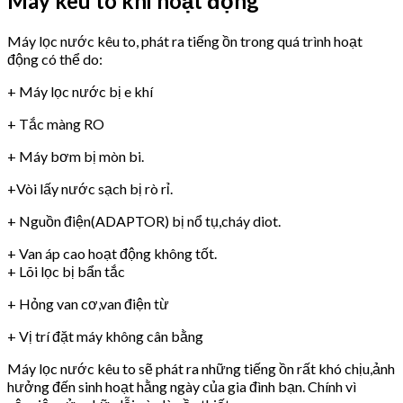
Máy kêu to khi hoạt động
Máy lọc nước kêu to, phát ra tiếng ồn trong quá trình hoạt
động có thể do:
+ Máy lọc nước bị e khí
+ Tắc màng RO
+ Máy bơm bị mòn bi.
+Vòi lấy nước sạch bị rò rỉ.
+ Nguồn điện(ADAPTOR) bị nổ tụ,cháy diot.
+ Van áp cao hoạt động không tốt.
+ Lõi lọc bị bẩn tắc
+ Hỏng van cơ,van điện từ
+ Vị trí đặt máy không cân bằng
Máy lọc nước kêu to sẽ phát ra những tiếng ồn rất khó chịu,ảnh
hưởng đến sinh hoạt hằng ngày của gia đình bạn. Chính vì