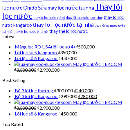
Thay lõi
lọc nước Ohido
Sửa máy lọc nước tại nhà
lọc nước
thay lõi lọc
thay lõi lọc nước giá rẻ
thay lõi lọc nước haohsing
thay lõi lọc nước tại nhà
nước kangaroo
thay lõi lọc nước uy tín
thay thế lõi lọc nước
tại nhà
thay lõi lọc nước ở hà nội
Latest
Màng lọc RO USA(lõi lọc số 4)
₫
500,000
Lõi lọc số 5 kangaroo
₫
350,000
Lõi lọc số 6 Kangaroo
₫
450,000
Máy lọc nước TEKCOM
₫
3,000,000
₫
2,900,000
Best Selling
Bô 3 lõi lọc thường
₫
300,000
₫
240,000
Bộ 3 lõi lọc Kangaroo
₫
290,000
₫
280,000
Máy lọc nước TEKCOM
₫
3,000,000
₫
2,900,000
Lõi lọc số 6 Kangaroo
₫
450,000
Top Rated