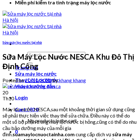
Miễn phí kiểm tra tình trạng máy lọc nước
Sửa máy lọc nước tại nhà
Search
Sửa Máy Lọc Nước NESCA Khu Đô Thị
for:
Định Công
Trang chủ
Sửa máy lọc nước
Thay Lõi Lọc Nước
Posted on
20/10/2022
by
khang khang
Video hướng dẫn
20
Login
Th10
Máy lọc nước NESCA,sau một khoảng thời gian sử dụng cũng
Cart /
₫
0
0
sẽ phải thực hiện việc thay thế sửa chữa. Điều này có thể do
No products in the cart.
một số bộ phận trong máy lọc nước bị hỏng,cũng có thể do nhu
cầu bảo dưỡng máy của mỗi gia
0
đình.
suamaylocnuoctainha.com
cung cấp dịch vụ
sửa máy