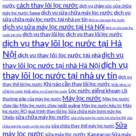
cách thay lõi lọc nước
nước
dịch vụ chăm sóc sửa chữa
dịch vụ sửa chữa máy lọc nước
dịch vụ
máy lọc nước Sawa
sửa chữa máy lọc nước tại nhà uy tín
dịch vụ sửa máy lọc nước
dịch vụ sửa máy lọc nước tại Hà Nội
dịch vụ sửa máy lọc
dịch vụ thay lõi lọc
dịch vụ thay lõi lọc nước
nước tại nhà
dịch vụ thay lõi lọc nước tại Hà
Nội
dịch vụ
dịch vụ thay lõi lọc nước tại nhà
dịch vụ
thay lõi lọc nước tại nhà Hà Nội
thay lõi lọc nước tại nhà uy tín
dịch vụ
Khi nào cần thay lõi lọc nước
thay thế lõi lọc nước
khắc phục sự
Lọc nước giếng khoan
Lỗi
cố lõi lọc nước
khắc phục sự cố máy lọc nước
Máy lọc nước
thường gặp của máy lọc nước
Máy lọc nước
chạy lâu
Máy lọc nước chạy ngắt quãng
Máy lọc nước kêu to
Máy
lọc nước RO
quá trình thay lõi lọc
Sửa chữa máy bơm máy lọc
sửa chữa máy lọc nước
Ohido
sửa chữa máy lọc nước tại nhà hà Nội
sửa
Sửa
sửa chữa thay thế máy lọc nước
chữa máy lọc nước uy tín tại nhà
máy lọc nước
sửa máy lọc nước Kangaroo
Sửa máy