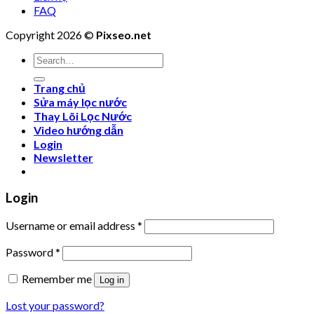
FAQ
Copyright 2026 ©
Pixseo.net
Search
for:
Trang chủ
Sửa máy lọc nước
Thay Lõi Lọc Nước
Video hướng dẫn
Login
Newsletter
Login
Username or email address
*
Password
*
Remember me
Log in
Lost your password?