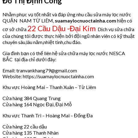
Đô Thị Định Công
Nhằm phục vụ tốt nhất và đáp ứng nhu cầu sửa máy lọc nước
QUẬN NAM TỪ LIÊM,
suamaylocnuoctainha.com
hiện có
22 Cầu Dậu -Đại Kim
cơ sở chữa
Dịch vụ sửa chữa
của chúng tôi được thực hiện bởi đội ngũ nhân viên có kỹ thuật
chuyên sâu,lâu năm,nhiệt tình,chu đáo.
Gia đình bạn có thể liên hệ sửa chữa máy lọc nước NESCA
BẮC tại địa chỉ dưới đây:
Email: tranvankhang79@gmail.com
Website: https://suamaylocnuoctainha.com
Khu vực Hoàng Mai – Thanh Xuân – Từ Liêm
Cửa hàng 384 Quang Trung
Cửa hàng 164 Ngọc Đại, Đại Mỗ
Khu vực Thanh Trì – Hoàng Mai – Đống Đa
Cửa hàng 22 cầu dậu
Cửa hàng 135 Thanh Nhàn