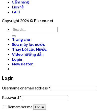
Cẩm nang
Liên hệ
FAQ
Copyright 2026 ©
Pixseo.net
Search
for:
Trang chủ
Sửa máy lọc nước
Thay Lõi Lọc Nước
Video hướng dẫn
Login
Newsletter
Login
Username or email address
*
Password
*
Remember me
Log in