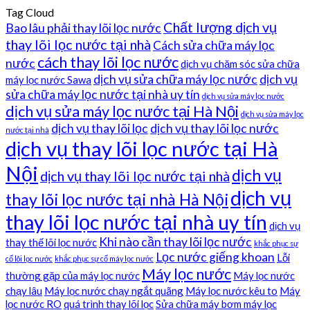
Tag Cloud
Chất lượng dịch vụ
Bao lâu phải thay lõi lọc nước
thay lõi lọc nước tại nhà
Cách sửa chữa máy lọc
cách thay lõi lọc nước
nước
dịch vụ chăm sóc sửa chữa
dịch vụ sửa chữa máy lọc nước
dịch vụ
máy lọc nước Sawa
sửa chữa máy lọc nước tại nhà uy tín
dịch vụ sửa máy lọc nước
dịch vụ sửa máy lọc nước tại Hà Nội
dịch vụ sửa máy lọc
dịch vụ thay lõi lọc
dịch vụ thay lõi lọc nước
nước tại nhà
dịch vụ thay lõi lọc nước tại Hà
Nội
dịch vụ
dịch vụ thay lõi lọc nước tại nhà
dịch vụ
thay lõi lọc nước tại nhà Hà Nội
thay lõi lọc nước tại nhà uy tín
dịch vụ
Khi nào cần thay lõi lọc nước
thay thế lõi lọc nước
khắc phục sự
Lọc nước giếng khoan
Lỗi
cố lõi lọc nước
khắc phục sự cố máy lọc nước
Máy lọc nước
thường gặp của máy lọc nước
Máy lọc nước
chạy lâu
Máy lọc nước chạy ngắt quãng
Máy lọc nước kêu to
Máy
lọc nước RO
quá trình thay lõi lọc
Sửa chữa máy bơm máy lọc