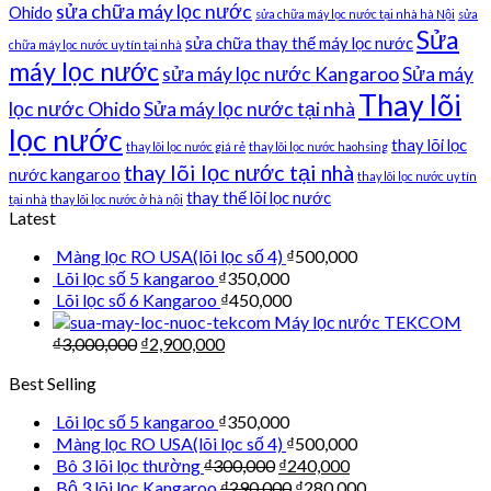
sửa chữa máy lọc nước
Ohido
sửa chữa máy lọc nước tại nhà hà Nội
sửa
Sửa
sửa chữa thay thế máy lọc nước
chữa máy lọc nước uy tín tại nhà
máy lọc nước
sửa máy lọc nước Kangaroo
Sửa máy
Thay lõi
lọc nước Ohido
Sửa máy lọc nước tại nhà
lọc nước
thay lõi lọc
thay lõi lọc nước giá rẻ
thay lõi lọc nước haohsing
thay lõi lọc nước tại nhà
nước kangaroo
thay lõi lọc nước uy tín
thay thế lõi lọc nước
tại nhà
thay lõi lọc nước ở hà nội
Latest
Màng lọc RO USA(lõi lọc số 4)
₫
500,000
Lõi lọc số 5 kangaroo
₫
350,000
Lõi lọc số 6 Kangaroo
₫
450,000
Máy lọc nước TEKCOM
₫
3,000,000
₫
2,900,000
Best Selling
Lõi lọc số 5 kangaroo
₫
350,000
Màng lọc RO USA(lõi lọc số 4)
₫
500,000
Bô 3 lõi lọc thường
₫
300,000
₫
240,000
Bộ 3 lõi lọc Kangaroo
₫
290,000
₫
280,000