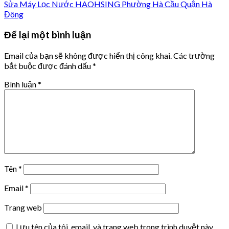
Sửa Máy Lọc Nước HAOHSING Phường Hà Cầu Quận Hà
Đông
Để lại một bình luận
Email của bạn sẽ không được hiển thị công khai.
Các trường
bắt buộc được đánh dấu
*
Bình luận
*
Tên
*
Email
*
Trang web
Lưu tên của tôi, email, và trang web trong trình duyệt này