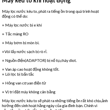
Máy kêu to khi hoạt động
Máy lọc nước kêu to, phát ra tiếng ồn trong quá trình hoạt
động có thể do:
+ Máy lọc nước bị e khí
+ Tắc màng RO
+ Máy bơm bị mòn bi.
+Vòi lấy nước sạch bị rò rỉ.
+ Nguồn điện(ADAPTOR) bị nổ tụ,cháy diot.
+ Van áp cao hoạt động không tốt.
+ Lõi lọc bị bẩn tắc
+ Hỏng van cơ,van điện từ
+ Vị trí đặt máy không cân bằng
Máy lọc nước kêu to sẽ phát ra những tiếng ồn rất khó chịu,ảnh
hưởng đến sinh hoạt hằng ngày của gia đình bạn. Chính vì