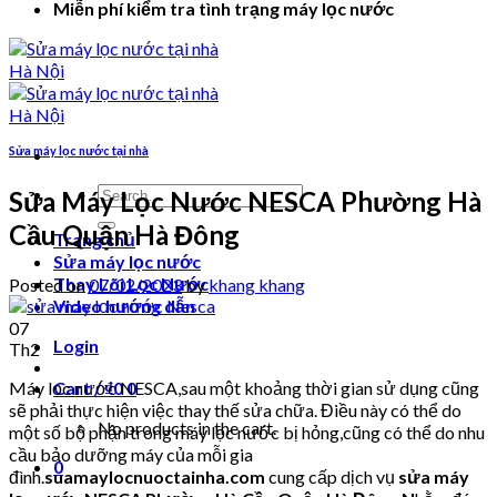
Miễn phí kiểm tra tình trạng máy lọc nước
Sửa máy lọc nước tại nhà
Search
Sửa Máy Lọc Nước NESCA Phường Hà
for:
Cầu Quận Hà Đông
Trang chủ
Sửa máy lọc nước
Thay Lõi Lọc Nước
Posted on
07/02/2023
by
khang khang
Video hướng dẫn
07
Login
Th2
Máy lọc nước NESCA,sau một khoảng thời gian sử dụng cũng
Cart /
₫
0
0
sẽ phải thực hiện việc thay thế sửa chữa. Điều này có thể do
No products in the cart.
một số bộ phận trong máy lọc nước bị hỏng,cũng có thể do nhu
cầu bảo dưỡng máy của mỗi gia
0
đình.
suamaylocnuoctainha.com
cung cấp dịch vụ
sửa máy