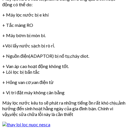
động có thể do:
+ Máy lọc nước bị e khí
+ Tắc màng RO
+ Máy bơm bị mòn bi.
+Vòi lấy nước sạch bị rò rỉ.
+ Nguồn điện(ADAPTOR) bị nổ tụ,cháy diot.
+ Van áp cao hoạt động không tốt.
+ Lõi lọc bị bẩn tắc
+ Hỏng van cơ,van điện từ
+ Vị trí đặt máy không cân bằng
Máy lọc nước kêu to sẽ phát ra những tiếng ồn rất khó chịu,ảnh
hưởng đến sinh hoạt hằng ngày của gia đình bạn. Chính vì
vậy,việc sửa chữa lỗi này là cần thiết