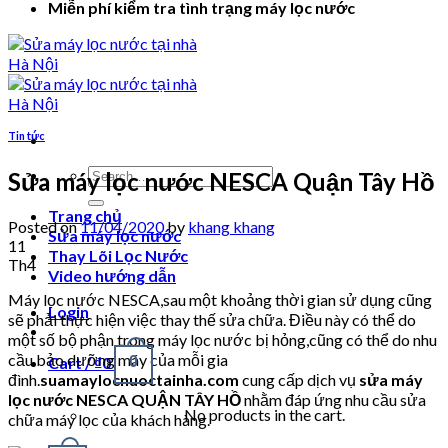
Miễn phí kiểm tra tình trạng máy lọc nước
Tin tức
Search
Sửa máy lọc nước NESCA Quận Tây Hồ
for:
Trang chủ
Posted on
11/04/2020
by
khang khang
Sửa máy lọc nước
11
Thay Lõi Lọc Nước
Th4
Video hướng dẫn
Máy lọc nước NESCA,sau một khoảng thời gian sử dụng cũng
Login
sẽ phải thực hiện việc thay thế sửa chữa. Điều này có thể do
một số bộ phận trong máy lọc nước bị hỏng,cũng có thể do nhu
cầu bảo dưỡng máy của mỗi gia
Cart /
₫
0
0
đình.
suamaylocnuoctainha.com
cung cấp dịch vụ
sửa máy
lọc nước NESCA QUẬN TÂY HỒ
nhằm đáp ứng nhu cầu sửa
No products in the cart.
chữa máy lọc của khách hàng.