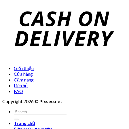
Giới thiệu
Cửa hàng
Cẩm nang
Liên hệ
FAQ
Copyright 2026 ©
Pixseo.net
Search
for:
Trang chủ
Sửa máy lọc nước