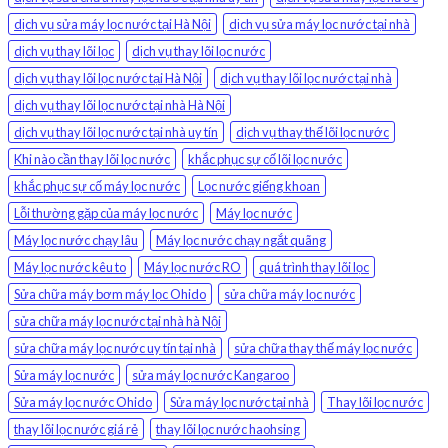
dịch vụ sửa máy lọc nước tại Hà Nội
dịch vụ sửa máy lọc nước tại nhà
dịch vụ thay lõi lọc
dịch vụ thay lõi lọc nước
dịch vụ thay lõi lọc nước tại Hà Nội
dịch vụ thay lõi lọc nước tại nhà
dịch vụ thay lõi lọc nước tại nhà Hà Nội
dịch vụ thay lõi lọc nước tại nhà uy tín
dịch vụ thay thế lõi lọc nước
Khi nào cần thay lõi lọc nước
khắc phục sự cố lõi lọc nước
khắc phục sự cố máy lọc nước
Lọc nước giếng khoan
Lỗi thường gặp của máy lọc nước
Máy lọc nước
Máy lọc nước chạy lâu
Máy lọc nước chạy ngắt quãng
Máy lọc nước kêu to
Máy lọc nước RO
quá trình thay lõi lọc
Sửa chữa máy bơm máy lọc Ohido
sửa chữa máy lọc nước
sửa chữa máy lọc nước tại nhà hà Nội
sửa chữa máy lọc nước uy tín tại nhà
sửa chữa thay thế máy lọc nước
Sửa máy lọc nước
sửa máy lọc nước Kangaroo
Sửa máy lọc nước Ohido
Sửa máy lọc nước tại nhà
Thay lõi lọc nước
thay lõi lọc nước giá rẻ
thay lõi lọc nước haohsing