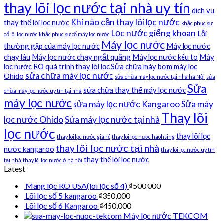
thay lõi lọc nước tại nhà uy tín
dịch vụ
Khi nào cần thay lõi lọc nước
thay thế lõi lọc nước
khắc phục sự
Lọc nước giếng khoan
Lỗi
cố lõi lọc nước
khắc phục sự cố máy lọc nước
Máy lọc nước
thường gặp của máy lọc nước
Máy lọc nước
chạy lâu
Máy lọc nước chạy ngắt quãng
Máy lọc nước kêu to
Máy
lọc nước RO
quá trình thay lõi lọc
Sửa chữa máy bơm máy lọc
sửa chữa máy lọc nước
Ohido
sửa chữa máy lọc nước tại nhà hà Nội
sửa
Sửa
sửa chữa thay thế máy lọc nước
chữa máy lọc nước uy tín tại nhà
máy lọc nước
sửa máy lọc nước Kangaroo
Sửa máy
Thay lõi
lọc nước Ohido
Sửa máy lọc nước tại nhà
lọc nước
thay lõi lọc
thay lõi lọc nước giá rẻ
thay lõi lọc nước haohsing
thay lõi lọc nước tại nhà
nước kangaroo
thay lõi lọc nước uy tín
thay thế lõi lọc nước
tại nhà
thay lõi lọc nước ở hà nội
Latest
Màng lọc RO USA(lõi lọc số 4)
₫
500,000
Lõi lọc số 5 kangaroo
₫
350,000
Lõi lọc số 6 Kangaroo
₫
450,000
Máy lọc nước TEKCOM