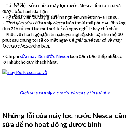
Cart
– Tất cả việc
sửa chữa máy lọc nước Nesca
đều tại nhà và
được bảo hành dài hạn.
No products in the cart.
– Kỹ thuật viên tại đây giàu kinh nghiệm, nhiệt tìnhvà lịch sự.
–
Thời gian sửa chữa máy Nesca
luôn thoải mái,phục vụ 8h sáng
đến 21h tối,mọi lúc mọi nơi, kể cả ngày nghỉ lễ hay chủ nhật.
– Phục vụ nhanh gọn,tận tình,chuyên nghiệp.Khi bạn liên hệ,30
phút sau chúng tôi sẽ có mặt ngay để
giải quyết sự cố về máy
lọc nước Nesca
cho bạn.
– Chi phí
sửa máy lọc nước Nesca
luôn đảm bảo thấp nhất,có
lợi nhất cho quý khách hàng.
Dịch vụ sửa máy lọc nước Nesca uy tín tại nhà
Những lỗi của máy lọc nước Nesca cần
sửa để nó hoạt động được bình