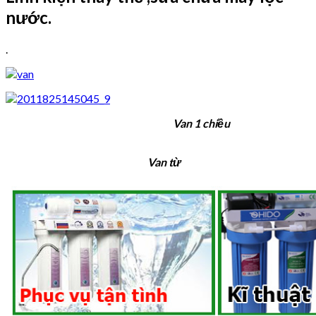
nước.
.
Van 1 chiều
Van từ