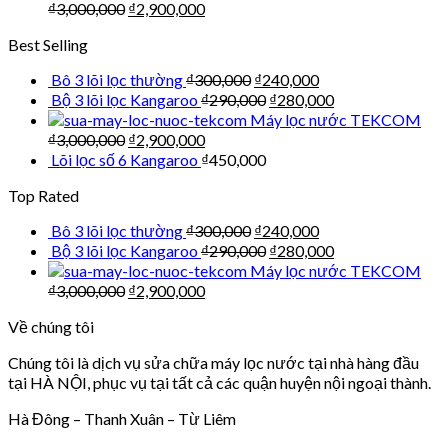
₫
3,000,000
₫
2,900,000
Best Selling
Bô 3 lõi lọc thường
₫
300,000
₫
240,000
Bộ 3 lõi lọc Kangaroo
₫
290,000
₫
280,000
Máy lọc nước TEKCOM
₫
3,000,000
₫
2,900,000
Lõi lọc số 6 Kangaroo
₫
450,000
Top Rated
Bô 3 lõi lọc thường
₫
300,000
₫
240,000
Bộ 3 lõi lọc Kangaroo
₫
290,000
₫
280,000
Máy lọc nước TEKCOM
₫
3,000,000
₫
2,900,000
Về chúng tôi
Chúng tôi là dịch vụ sửa chữa máy lọc nước tại nhà hàng đầu
tại HÀ NỘI, phục vụ tại tất cả các quận huyện nội ngoại thành.
Hà Đông – Thanh Xuân – Từ Liêm