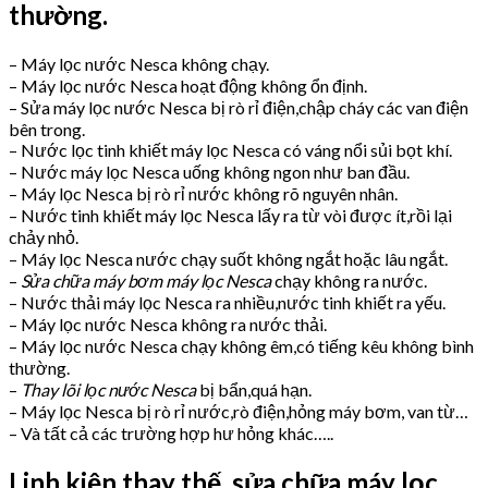
thường.
– Máy lọc nước Nesca không chạy.
– Máy lọc nước Nesca hoạt động không ổn định.
– Sửa máy lọc nước Nesca bị rò rỉ điện,chập cháy các van điện
bên trong.
– Nước lọc tinh khiết máy lọc Nesca có váng nổi sủi bọt khí.
– Nước máy lọc Nesca uống không ngon như ban đầu.
– Máy lọc Nesca bị rò rỉ nước không rõ nguyên nhân.
– Nước tinh khiết máy lọc Nesca lấy ra từ vòi được ít,rồi lại
chảy nhỏ.
– Máy lọc Nesca nước chạy suốt không ngắt hoặc lâu ngắt.
–
Sửa chữa máy bơm máy lọc Nesca
chạy không ra nước.
– Nước thải máy lọc Nesca ra nhiều,nước tinh khiết ra yếu.
– Máy lọc nước Nesca không ra nước thải.
– Máy lọc nước Nesca chạy không êm,có tiếng kêu không bình
thường.
–
Thay lõi lọc nước Nesca
bị bẩn,quá hạn.
– Máy lọc Nesca bị rò rỉ nước,rò điện,hỏng máy bơm, van từ…
– Và tất cả các trường hợp hư hỏng khác…..
Linh kiện thay thế ,sửa chữa máy lọc