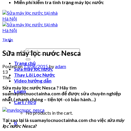
Miễn phí kiểm tra tình trạng máy lọc nước
Tin tức
Search
Sửa máy lọc nước Nesca
for:
Trang chủ
Posted on
13/06/2015
by
adam
Sửa máy lọc nước
13
Thay Lõi Lọc Nước
Th6
Video hướng dẫn
Sửa máy lọc nước Nesca ? Hãy tìm
Login
suamaylocnuoctainha.com để được sửa chuyên nghiệp
nhất,( nhanh chóng – tiện lợi -có bảo hành…)
Cart /
₫
0
0
No products in the cart.
Tại sao lại là suamaylocnuoctainha.com cho việc
sửa máy
0
lọc nước Nesca
?