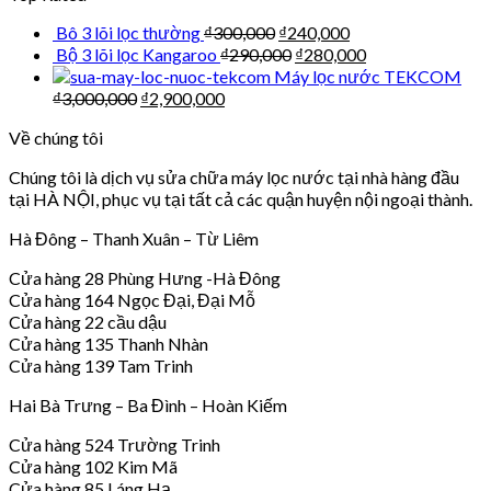
Bô 3 lõi lọc thường
₫
300,000
₫
240,000
Bộ 3 lõi lọc Kangaroo
₫
290,000
₫
280,000
Máy lọc nước TEKCOM
₫
3,000,000
₫
2,900,000
Về chúng tôi
Chúng tôi là dịch vụ sửa chữa máy lọc nước tại nhà hàng đầu
tại HÀ NỘI, phục vụ tại tất cả các quận huyện nội ngoại thành.
Hà Đông – Thanh Xuân – Từ Liêm
Cửa hàng 28 Phùng Hưng -Hà Đông
Cửa hàng 164 Ngọc Đại, Đại Mỗ
Cửa hàng 22 cầu dậu
Cửa hàng 135 Thanh Nhàn
Cửa hàng 139 Tam Trinh
Hai Bà Trưng – Ba Đình – Hoàn Kiếm
Cửa hàng 524 Trường Trinh
Cửa hàng 102 Kim Mã
Cửa hàng 85 Láng Hạ