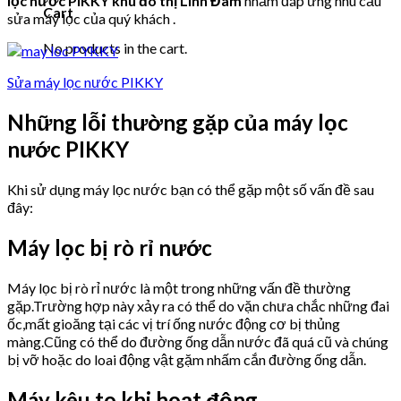
lọc nước PIKKY khu đô thị Linh Đàm
nhằm đáp ứng nhu cầu
Cart
sửa máy lọc của quý khách .
No products in the cart.
Sửa máy lọc nước PIKKY
Những lỗi thường gặp của máy lọc
nước PIKKY
Khi sử dụng máy lọc nước bạn có thể gặp một số vấn đề sau
đây:
Máy lọc bị rò rỉ nước
Máy lọc bị rò rỉ nước là một trong những vấn đề thường
gặp.Trường hợp này xảy ra có thể do vặn chưa chắc những đai
ốc,mất gioăng tại các vị trí ống nước động cơ bị thủng
màng.Cũng có thể do đường ống dẫn nước đã quá cũ và chúng
bị vỡ hoặc do loai động vật gặm nhấm cắn đường ống dẫn.
Máy kêu to khi hoạt động