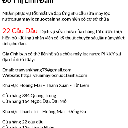
Đô Thị Linh Đàm
Nhằm phục vụ tốt nhất và đáp ứng nhu cầu sửa máy lọc
nước,
suamaylocnuoctainha.com
hiện có cơ sở chữa
22 Cầu Dậu
.Dịch vụ sửa chữa của chúng tôi được thực
hiện bởi đội ngũ nhân viên có kỹ thuật chuyên sâu,lâu năm,nhiệt
tình,chu đáo.
Gia đình bạn có thể liên hệ sửa chữa máy lọc nước PIKKY tại
địa chỉ dưới đây:
Email: tranvankhang79@gmail.com
Website: https://suamaylocnuoctainha.com
Khu vực Hoàng Mai – Thanh Xuân – Từ Liêm
Cửa hàng 384 Quang Trung
Cửa hàng 164 Ngọc Đại, Đại Mỗ
Khu vực Thanh Trì – Hoàng Mai – Đống Đa
Cửa hàng 22 cầu dậu
Cửa hàng 135 Thanh Nhàn