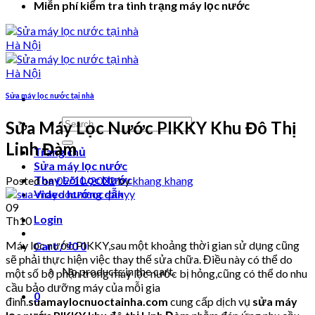
Miễn phí kiểm tra tình trạng máy lọc nước
Sửa máy lọc nước tại nhà
Search
Sửa Máy Lọc Nước PIKKY Khu Đô Thị
for:
Linh Đàm
Trang chủ
Sửa máy lọc nước
Thay Lõi Lọc Nước
Posted on
09/10/2022
by
khang khang
Video hướng dẫn
09
Login
Th10
Máy lọc nước PIKKY,sau một khoảng thời gian sử dụng cũng
Cart /
₫
0
0
sẽ phải thực hiện việc thay thế sửa chữa. Điều này có thể do
No products in the cart.
một số bộ phận trong máy lọc nước bị hỏng,cũng có thể do nhu
cầu bảo dưỡng máy của mỗi gia
0
đình.
suamaylocnuoctainha.com
cung cấp dịch vụ
sửa máy