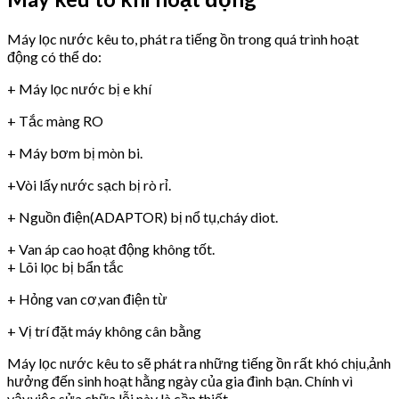
Máy lọc nước kêu to, phát ra tiếng ồn trong quá trình hoạt
động có thể do:
+ Máy lọc nước bị e khí
+ Tắc màng RO
+ Máy bơm bị mòn bi.
+Vòi lấy nước sạch bị rò rỉ.
+ Nguồn điện(ADAPTOR) bị nổ tụ,cháy diot.
+ Van áp cao hoạt động không tốt.
+ Lõi lọc bị bẩn tắc
+ Hỏng van cơ,van điện từ
+ Vị trí đặt máy không cân bằng
Máy lọc nước kêu to sẽ phát ra những tiếng ồn rất khó chịu,ảnh
hưởng đến sinh hoạt hằng ngày của gia đình bạn. Chính vì
vậy,việc sửa chữa lỗi này là cần thiết