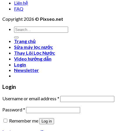
Liên hệ
FAQ
Copyright 2026 ©
Pixseo.net
Search
for:
Trang chủ
Sửa máy lọc nước
Thay Lõi Lọc Nước
Video hướng dẫn
Login
Newsletter
Login
Username or email address
*
Password
*
Remember me
Log in