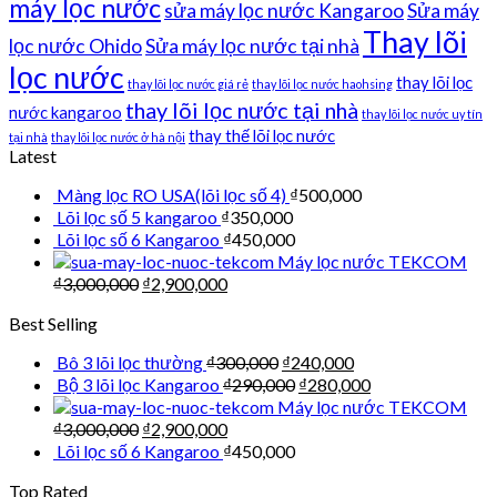
máy lọc nước
sửa máy lọc nước Kangaroo
Sửa máy
Thay lõi
lọc nước Ohido
Sửa máy lọc nước tại nhà
lọc nước
thay lõi lọc
thay lõi lọc nước giá rẻ
thay lõi lọc nước haohsing
thay lõi lọc nước tại nhà
nước kangaroo
thay lõi lọc nước uy tín
thay thế lõi lọc nước
tại nhà
thay lõi lọc nước ở hà nội
Latest
Màng lọc RO USA(lõi lọc số 4)
₫
500,000
Lõi lọc số 5 kangaroo
₫
350,000
Lõi lọc số 6 Kangaroo
₫
450,000
Máy lọc nước TEKCOM
₫
3,000,000
₫
2,900,000
Best Selling
Bô 3 lõi lọc thường
₫
300,000
₫
240,000
Bộ 3 lõi lọc Kangaroo
₫
290,000
₫
280,000
Máy lọc nước TEKCOM
₫
3,000,000
₫
2,900,000
Lõi lọc số 6 Kangaroo
₫
450,000
Top Rated