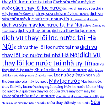
thay lõi lọc nước tại nhà
Cách sửa chữa máy lọc
cách thay lõi lọc nước
nước
dịch vụ chăm sóc sửa chữa
dịch vụ sửa chữa máy lọc nước
dịch vụ
máy lọc nước Sawa
sửa chữa máy lọc nước tại nhà uy tín
dịch vụ sửa máy lọc nước
dịch vụ sửa máy lọc nước tại Hà Nội
dịch vụ sửa máy lọc
dịch vụ thay lõi lọc
dịch vụ thay lõi lọc nước
nước tại nhà
dịch vụ thay lõi lọc nước tại Hà
Nội
dịch vụ
dịch vụ thay lõi lọc nước tại nhà
dịch vụ
thay lõi lọc nước tại nhà Hà Nội
thay lõi lọc nước tại nhà uy tín
dịch vụ
Khi nào cần thay lõi lọc nước
thay thế lõi lọc nước
khắc phục sự
Lọc nước giếng khoan
Lỗi
cố lõi lọc nước
khắc phục sự cố máy lọc nước
Máy lọc nước
thường gặp của máy lọc nước
Máy lọc nước
chạy lâu
Máy lọc nước chạy ngắt quãng
Máy lọc nước kêu to
Máy
lọc nước RO
quá trình thay lõi lọc
Sửa chữa máy bơm máy lọc
sửa chữa máy lọc nước
Ohido
sửa chữa máy lọc nước tại nhà hà Nội
sửa
Sửa
sửa chữa thay thế máy lọc nước
chữa máy lọc nước uy tín tại nhà