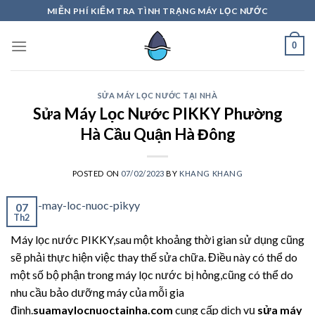
Skip
MIỄN PHÍ KIỂM TRA TÌNH TRẠNG MÁY LỌC NƯỚC
to
content
0
SỬA MÁY LỌC NƯỚC TẠI NHÀ
Sửa Máy Lọc Nước PIKKY Phường
Hà Cầu Quận Hà Đông
POSTED ON
07/02/2023
BY
KHANG KHANG
07
Th2
Máy lọc nước PIKKY,sau một khoảng thời gian sử dụng cũng
sẽ phải thực hiện việc thay thế sửa chữa. Điều này có thể do
một số bộ phận trong máy lọc nước bị hỏng,cũng có thể do
nhu cầu bảo dưỡng máy của mỗi gia
đình.
suamaylocnuoctainha.com
cung cấp dịch vụ
sửa máy