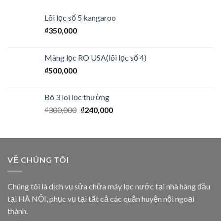
Lõi lọc số 5 kangaroo
₫
350,000
Màng lọc RO USA(lõi lọc số 4)
₫
500,000
Bô 3 lõi lọc thường
₫
300,000
₫
240,000
VỀ CHÚNG TÔI
Chúng tôi là dịch vụ sửa chữa máy lọc nước tại nhà hàng đầu
tại HÀ NỘI, phục vụ tại tất cả các quận huyện nội ngoại
thành.