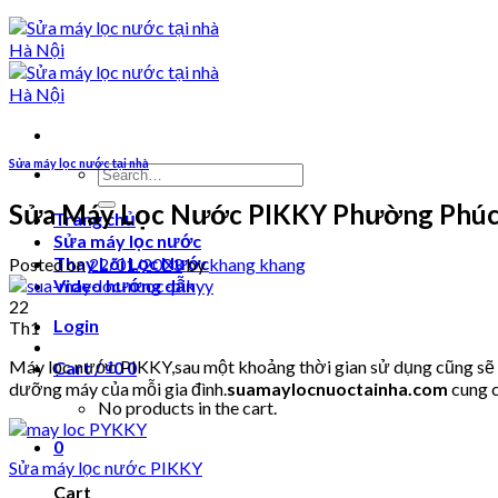
Sửa máy lọc nước tại nhà
Search
for:
Sửa Máy Lọc Nước PIKKY Phường Phúc
Trang chủ
Sửa máy lọc nước
Thay Lõi Lọc Nước
Posted on
22/01/2023
by
khang khang
Video hướng dẫn
22
Login
Th1
Máy lọc nước PIKKY,sau một khoảng thời gian sử dụng cũng sẽ ph
Cart /
₫
0
0
dưỡng máy của mỗi gia đình.
suamaylocnuoctainha.com
cung c
No products in the cart.
0
Sửa máy lọc nước PIKKY
Cart