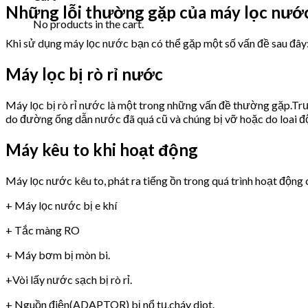
Những lỗi thường gặp của máy lọc nướ
No products in the cart.
Khi sử dụng máy lọc nước bạn có thể gặp một số vấn đề sau đây
Máy lọc bị rò rỉ nước
Máy lọc bị rò rỉ nước là một trong những vấn đề thường gặp.Trư
do đường ống dẫn nước đã quá cũ và chúng bị vỡ hoặc do loai 
Máy kêu to khi hoạt động
Máy lọc nước kêu to, phát ra tiếng ồn trong quá trình hoạt động 
+ Máy lọc nước bị e khí
+ Tắc màng RO
+ Máy bơm bị mòn bi.
+Vòi lấy nước sạch bị rò rỉ.
+ Nguồn điện(ADAPTOR) bị nổ tụ,cháy diot.