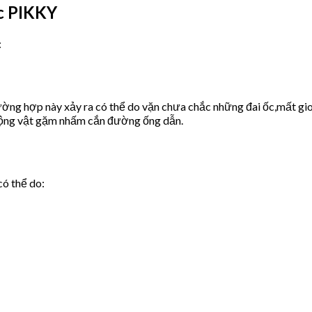
c PIKKY
:
ờng hợp này xảy ra có thể do vặn chưa chắc những đai ốc,mất gio
động vật gặm nhấm cắn đường ống dẫn.
có thể do: