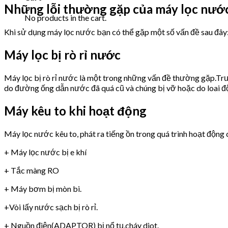
Những lỗi thường gặp của máy lọc nư
No products in the cart.
Khi sử dụng máy lọc nước bạn có thể gặp một số vấn đề sau đây
Máy lọc bị rò rỉ nước
Máy lọc bị rò rỉ nước là một trong những vấn đề thường gặp.Trư
do đường ống dẫn nước đã quá cũ và chúng bị vỡ hoặc do loai 
Máy kêu to khi hoạt động
Máy lọc nước kêu to, phát ra tiếng ồn trong quá trình hoạt động 
+ Máy lọc nước bị e khí
+ Tắc màng RO
+ Máy bơm bị mòn bi.
+Vòi lấy nước sạch bị rò rỉ.
+ Nguồn điện(ADAPTOR) bị nổ tụ,cháy diot.