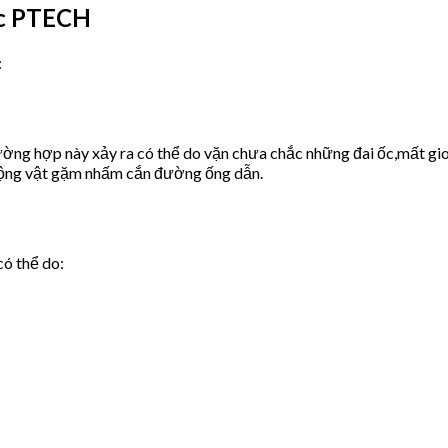
ớc PTECH
:
ờng hợp này xảy ra có thể do vặn chưa chắc những đai ốc,mất gio
động vật gặm nhấm cắn đường ống dẫn.
có thể do: