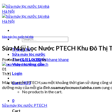
Sửa máy lọc nước tại nhà
Search
for:
Sửa Máy Lọc Nước PTECH Khu Đô Thị T
Trang chủ
Sửa máy lọc nước
Thay Lõi Lọc Nước
Posted on
01/11/2022
by
khang khang
Video hướng dẫn
01
Login
Th11
Máy lọc nước PTECH,sau một khoảng thời gian sử dụng cũng sẽ p
Cart /
₫
0
0
dưỡng máy của mỗi gia đình.
suamaylocnuoctainha.com
cung c
No products in the cart.
0
Sửa máy lọc nước PTECH
Cart