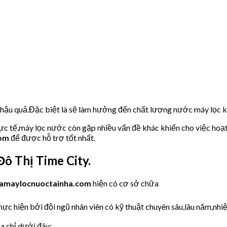
u hậu quả.Đặc biệt là sẽ làm hưởng đến chất lượng nước máy lọc
hực tế,máy lọc nước còn gặp nhiều vấn đề khác khiến cho việc hoạ
com
để được hỗ trợ tốt nhất.
ô Thị Time City.
amaylocnuoctainha.com
hiện có cơ sở chữa
c hiện bởi đội ngũ nhân viên có kỹ thuật chuyên sâu,lâu năm,nhiệt
a chỉ dưới đây: