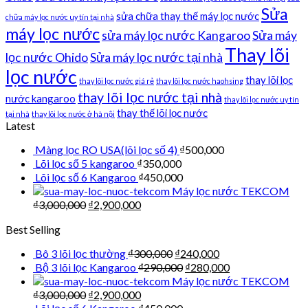
Sửa
sửa chữa thay thế máy lọc nước
chữa máy lọc nước uy tín tại nhà
máy lọc nước
sửa máy lọc nước Kangaroo
Sửa máy
Thay lõi
lọc nước Ohido
Sửa máy lọc nước tại nhà
lọc nước
thay lõi lọc
thay lõi lọc nước giá rẻ
thay lõi lọc nước haohsing
thay lõi lọc nước tại nhà
nước kangaroo
thay lõi lọc nước uy tín
thay thế lõi lọc nước
tại nhà
thay lõi lọc nước ở hà nội
Latest
Màng lọc RO USA(lõi lọc số 4)
₫
500,000
Lõi lọc số 5 kangaroo
₫
350,000
Lõi lọc số 6 Kangaroo
₫
450,000
Máy lọc nước TEKCOM
₫
3,000,000
₫
2,900,000
Best Selling
Bô 3 lõi lọc thường
₫
300,000
₫
240,000
Bộ 3 lõi lọc Kangaroo
₫
290,000
₫
280,000
Máy lọc nước TEKCOM
₫
3,000,000
₫
2,900,000