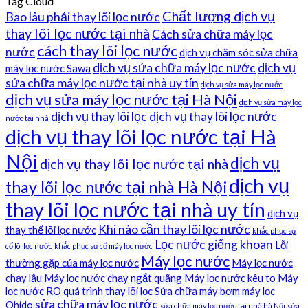
Tag Cloud
Chất lượng dịch vụ
Bao lâu phải thay lõi lọc nước
thay lõi lọc nước tại nhà
Cách sửa chữa máy lọc
cách thay lõi lọc nước
nước
dịch vụ chăm sóc sửa chữa
dịch vụ sửa chữa máy lọc nước
dịch vụ
máy lọc nước Sawa
sửa chữa máy lọc nước tại nhà uy tín
dịch vụ sửa máy lọc nước
dịch vụ sửa máy lọc nước tại Hà Nội
dịch vụ sửa máy lọc
dịch vụ thay lõi lọc
dịch vụ thay lõi lọc nước
nước tại nhà
dịch vụ thay lõi lọc nước tại Hà
Nội
dịch vụ
dịch vụ thay lõi lọc nước tại nhà
dịch vụ
thay lõi lọc nước tại nhà Hà Nội
thay lõi lọc nước tại nhà uy tín
dịch vụ
Khi nào cần thay lõi lọc nước
thay thế lõi lọc nước
khắc phục sự
Lọc nước giếng khoan
Lỗi
cố lõi lọc nước
khắc phục sự cố máy lọc nước
Máy lọc nước
thường gặp của máy lọc nước
Máy lọc nước
chạy lâu
Máy lọc nước chạy ngắt quãng
Máy lọc nước kêu to
Máy
lọc nước RO
quá trình thay lõi lọc
Sửa chữa máy bơm máy lọc
sửa chữa máy lọc nước
Ohido
sửa chữa máy lọc nước tại nhà hà Nội
sửa