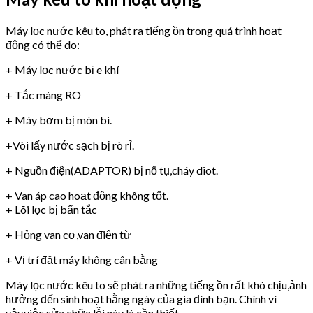
Máy lọc nước kêu to, phát ra tiếng ồn trong quá trình hoạt
động có thể do:
+ Máy lọc nước bị e khí
+ Tắc màng RO
+ Máy bơm bị mòn bi.
+Vòi lấy nước sạch bị rò rỉ.
+ Nguồn điện(ADAPTOR) bị nổ tụ,cháy diot.
+ Van áp cao hoạt động không tốt.
+ Lõi lọc bị bẩn tắc
+ Hỏng van cơ,van điện từ
+ Vị trí đặt máy không cân bằng
Máy lọc nước kêu to sẽ phát ra những tiếng ồn rất khó chịu,ảnh
hưởng đến sinh hoạt hằng ngày của gia đình bạn. Chính vì
vậy,việc sửa chữa lỗi này là cần thiết