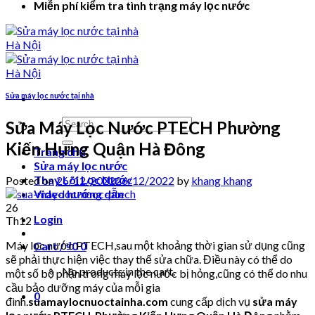
Miễn phí kiểm tra tình trạng máy lọc nước
Sửa máy lọc nước tại nhà
Search
Sửa Máy Lọc Nước PTECH Phường
for:
Kiến Hưng Quận Hà Đông
Trang chủ
Sửa máy lọc nước
Thay Lõi Lọc Nước
Posted on
26/12/2022
26/12/2022
by
khang khang
Video hướng dẫn
26
Login
Th12
Máy lọc nước PTECH,sau một khoảng thời gian sử dụng cũng
Cart /
₫
0
0
sẽ phải thực hiện việc thay thế sửa chữa. Điều này có thể do
No products in the cart.
một số bộ phận trong máy lọc nước bị hỏng,cũng có thể do nhu
cầu bảo dưỡng máy của mỗi gia
0
đình.
suamaylocnuoctainha.com
cung cấp dịch vụ
sửa máy