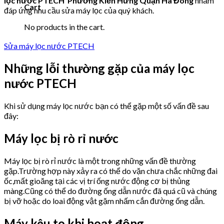
lọc nước PTECH Phường Kiến Hưng Quận Hà Đông
nhằm
Cart
đáp ứng nhu cầu sửa máy lọc của quý khách.
No products in the cart.
Sửa máy lọc nước PTECH
Những lỗi thường gặp của máy lọc
nước PTECH
Khi sử dụng máy lọc nước bạn có thể gặp một số vấn đề sau
đây:
Máy lọc bị rò rỉ nước
Máy lọc bị rò rỉ nước là một trong những vấn đề thường
gặp.Trường hợp này xảy ra có thể do vặn chưa chắc những đai
ốc,mất gioăng tại các vị trí ống nước động cơ bị thủng
màng.Cũng có thể do đường ống dẫn nước đã quá cũ và chúng
bị vỡ hoặc do loai động vật gặm nhấm cắn đường ống dẫn.
Máy kêu to khi hoạt động