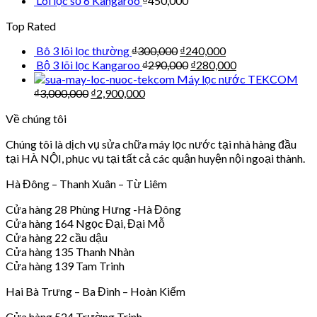
Lõi lọc số 6 Kangaroo
₫
450,000
Top Rated
Bô 3 lõi lọc thường
₫
300,000
₫
240,000
Bộ 3 lõi lọc Kangaroo
₫
290,000
₫
280,000
Máy lọc nước TEKCOM
₫
3,000,000
₫
2,900,000
Về chúng tôi
Chúng tôi là dịch vụ sửa chữa máy lọc nước tại nhà hàng đầu
tại HÀ NỘI, phục vụ tại tất cả các quận huyện nội ngoại thành.
Hà Đông – Thanh Xuân – Từ Liêm
Cửa hàng 28 Phùng Hưng -Hà Đông
Cửa hàng 164 Ngọc Đại, Đại Mỗ
Cửa hàng 22 cầu dậu
Cửa hàng 135 Thanh Nhàn
Cửa hàng 139 Tam Trinh
Hai Bà Trưng – Ba Đình – Hoàn Kiếm
Cửa hàng 524 Trường Trinh