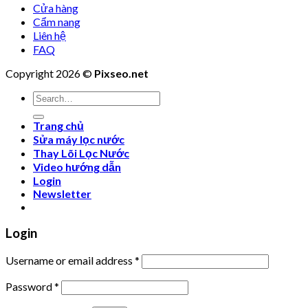
Cửa hàng
Cẩm nang
Liên hệ
FAQ
Copyright 2026 ©
Pixseo.net
Search
for:
Trang chủ
Sửa máy lọc nước
Thay Lõi Lọc Nước
Video hướng dẫn
Login
Newsletter
Login
Username or email address
*
Password
*