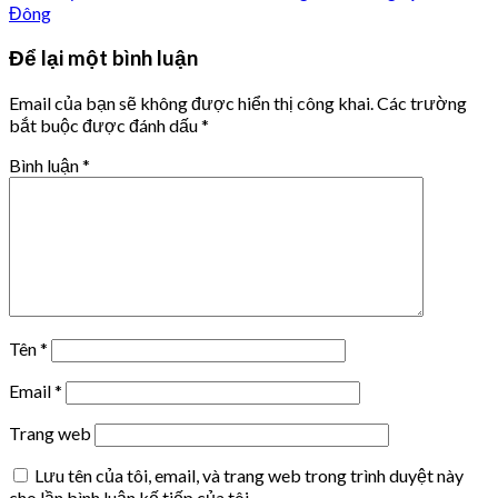
Đông
Để lại một bình luận
Email của bạn sẽ không được hiển thị công khai.
Các trường
bắt buộc được đánh dấu
*
Bình luận
*
Tên
*
Email
*
Trang web
Lưu tên của tôi, email, và trang web trong trình duyệt này
cho lần bình luận kế tiếp của tôi.