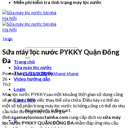
Miễn phí kiểm tra tình trạng máy lọc nước
Tin tức
Search
Sửa máy lọc nước PYKKY Quận Đống
for:
Đa
Trang chủ
Sửa máy lọc nước
Thay Lõi Lọc Nước
Posted on
26/03/2020
by
khang khang
26
Video hướng dẫn
Th3
Login
Máy lọc nước PYKKY,sau một khoảng thời gian sử dụng cũng
sẽ phải thực hiện việc thay thế sửa chữa. Điều này có thể do
Cart /
₫
0
0
một số bộ phận trong máy lọc nước bị hỏng,cũng có thể do nhu
No products in the cart.
cầu bảo dưỡng máy của mỗi gia
đình.
suamaylocnuoctainha.com
cung cấp dịch vụ
sửa máy
0
lọc nước PYKKY QUẬN ĐỐNG ĐA
nhằm đáp ứng nhu cầu