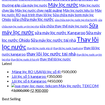
Máy lọc nước
thường gặp của máy lọc nước
Máy lọc nước
chạy lâu
Máy lọc nước chạy ngắt quãng
Máy lọc nước kêu to
Máy
lọc nước RO
quá trình thay lõi lọc
Sửa chữa máy bơm máy lọc
sửa chữa máy lọc nước
Ohido
sửa chữa máy lọc nước tại nhà hà Nội
sửa
Sửa
sửa chữa thay thế máy lọc nước
chữa máy lọc nước uy tín tại nhà
máy lọc nước
sửa máy lọc nước Kangaroo
Sửa máy
Thay lõi
lọc nước Ohido
Sửa máy lọc nước tại nhà
lọc nước
thay lõi lọc
thay lõi lọc nước giá rẻ
thay lõi lọc nước haohsing
thay lõi lọc nước tại nhà
nước kangaroo
thay lõi lọc nước uy tín
thay thế lõi lọc nước
tại nhà
thay lõi lọc nước ở hà nội
Latest
Màng lọc RO USA(lõi lọc số 4)
₫
500,000
Lõi lọc số 5 kangaroo
₫
350,000
Lõi lọc số 6 Kangaroo
₫
450,000
Máy lọc nước TEKCOM
₫
3,000,000
₫
2,900,000
Best Selling