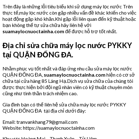
Trên đây là những lỗi tiêu biểu khi sử dụng máy lọc nước Trên
thực tế,máy lọc nước còn gặp nhiều vấn đề khác khiến cho việc
hoạt động gặp khó khăn.Khi gặp lỗi liên quan đến kỹ thuật hoặc
bạn không thể tự sửa chữa hãy liên hệ với
suamaylocnuoctainha.com
để được hỗ trợ tốt nhất.
Địa chỉ sửa chữa máy lọc nước PYKKY
tại QUẬN ĐỐNG ĐA.
Nhằm phục vụ tốt nhất và đáp ứng nhu cầu sửa máy lọc nước
QUẬN ĐỐNG ĐA,
suamaylocnuoctainha.com
hiện có cơ sở
chữa tại cửa hàng 85 Láng Hạ.Dịch vụ sửa chữa của chúng tôi
được thực hiện bởi đội ngũ nhân viên có kỹ thuật chuyên môn
cũng như tinh thần trách nhiệm cao.
Gia đình bạn có thể liên hệ sửa chữa máy lọc nước PYKKY
QUẬN ĐỐNG ĐA tại địa chỉ dưới đây:
Email: tranvankhang79@gmail.com
Website: https://suamaylocnuoctainha.com
Khu vực Hoàng Mai – Thanh Xuân – Từ Liêm