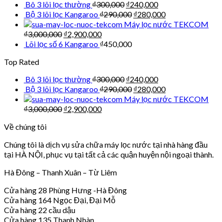
Bô 3 lõi lọc thường
₫
300,000
₫
240,000
Bộ 3 lõi lọc Kangaroo
₫
290,000
₫
280,000
Máy lọc nước TEKCOM
₫
3,000,000
₫
2,900,000
Lõi lọc số 6 Kangaroo
₫
450,000
Top Rated
Bô 3 lõi lọc thường
₫
300,000
₫
240,000
Bộ 3 lõi lọc Kangaroo
₫
290,000
₫
280,000
Máy lọc nước TEKCOM
₫
3,000,000
₫
2,900,000
Về chúng tôi
Chúng tôi là dịch vụ sửa chữa máy lọc nước tại nhà hàng đầu
tại HÀ NỘI, phục vụ tại tất cả các quận huyện nội ngoại thành.
Hà Đông – Thanh Xuân – Từ Liêm
Cửa hàng 28 Phùng Hưng -Hà Đông
Cửa hàng 164 Ngọc Đại, Đại Mỗ
Cửa hàng 22 cầu dậu
Cửa hàng 135 Thanh Nhàn