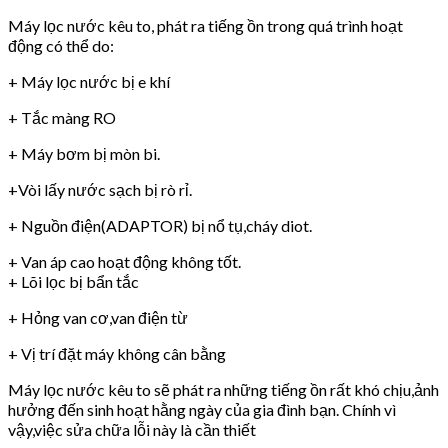
Máy lọc nước kêu to, phát ra tiếng ồn trong quá trình hoạt
động có thể do:
+ Máy lọc nước bị e khí
+ Tắc màng RO
+ Máy bơm bị mòn bi.
+Vòi lấy nước sạch bị rò rỉ.
+ Nguồn điện(ADAPTOR) bị nổ tụ,cháy diot.
+ Van áp cao hoạt động không tốt.
+ Lõi lọc bị bẩn tắc
+ Hỏng van cơ,van điện từ
+ Vị trí đặt máy không cân bằng
Máy lọc nước kêu to sẽ phát ra những tiếng ồn rất khó chịu,ảnh
hưởng đến sinh hoạt hằng ngày của gia đình bạn. Chính vì
vậy,việc sửa chữa lỗi này là cần thiết