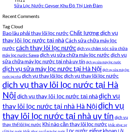
Sửa Lọc Nước Geyser Khu Đô Thị Linh Đàm
Recent Comments
Tag Cloud
Chất lượng dịch vụ
Bao lâu phải thay lõi lọc nước
thay lõi lọc nước tại nhà
Cách sửa chữa máy lọc
cách thay lõi lọc nước
nước
dịch vụ chăm sóc sửa chữa
dịch vụ sửa chữa máy lọc nước
dịch vụ
máy lọc nước Sawa
sửa chữa máy lọc nước tại nhà uy tín
dịch vụ sửa máy lọc nước
dịch vụ sửa máy lọc nước tại Hà Nội
dịch vụ sửa máy lọc
dịch vụ thay lõi lọc
dịch vụ thay lõi lọc nước
nước tại nhà
dịch vụ thay lõi lọc nước tại Hà
Nội
dịch vụ
dịch vụ thay lõi lọc nước tại nhà
dịch vụ
thay lõi lọc nước tại nhà Hà Nội
thay lõi lọc nước tại nhà uy tín
dịch vụ
Khi nào cần thay lõi lọc nước
thay thế lõi lọc nước
khắc phục sự
Lọc nước giếng khoan
Lỗi
cố lõi lọc nước
khắc phục sự cố máy lọc nước