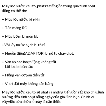
Máy lọc nước kêu to, phát ra tiếng ồn trong quá trình hoạt
động có thể do:
+ Máy lọc nước bị e khí
+ Tắc màng RO
+ Máy bơm bị mòn bi.
+Vòi lấy nước sạch bị rò rỉ.
+ Nguồn điện(ADAPTOR) bị nổ tụ,cháy diot.
+ Van áp cao hoạt động không tốt.
+ Lõi lọc bị bẩn tắc
+ Hỏng van cơ,van điện từ
+ Vị trí đặt máy không cân bằng
Máy lọc nước kêu to sẽ phát ra những tiếng ồn rất khó chịu,ảnh
hưởng đến sinh hoạt hằng ngày của gia đình bạn. Chính vì
vậy,việc sửa chữa lỗi này là cần thiết