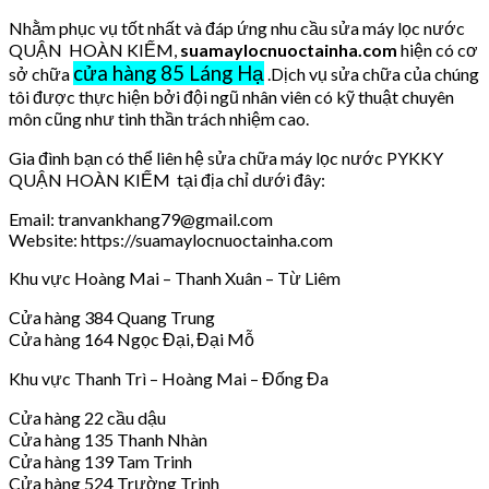
Nhằm phục vụ tốt nhất và đáp ứng nhu cầu sửa máy lọc nước
QUẬN HOÀN KIẾM,
suamaylocnuoctainha.com
hiện có cơ
cửa hàng 85 Láng Hạ
sở chữa
.Dịch vụ sửa chữa của chúng
tôi được thực hiện bởi đội ngũ nhân viên có kỹ thuật chuyên
môn cũng như tinh thần trách nhiệm cao.
Gia đình bạn có thể liên hệ sửa chữa máy lọc nước PYKKY
QUẬN HOÀN KIẾM tại địa chỉ dưới đây:
Email: tranvankhang79@gmail.com
Website: https://suamaylocnuoctainha.com
Khu vực Hoàng Mai – Thanh Xuân – Từ Liêm
Cửa hàng 384 Quang Trung
Cửa hàng 164 Ngọc Đại, Đại Mỗ
Khu vực Thanh Trì – Hoàng Mai – Đống Đa
Cửa hàng 22 cầu dậu
Cửa hàng 135 Thanh Nhàn
Cửa hàng 139 Tam Trinh
Cửa hàng 524 Trường Trinh