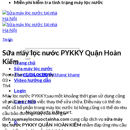
Miễn phí kiểm tra tình trạng máy lọc nước
Tin tức
Search
Sửa máy lọc nước PYKKY Quận Hoàn
for:
Kiếm
Trang chủ
Sửa máy lọc nước
Thay Lõi Lọc Nước
Posted on
03/04/2020
by
khang khang
03
Video hướng dẫn
Th4
Login
Máy lọc nước PYKKY,sau một khoảng thời gian sử dụng cũng
sẽ phải thực hiện việc thay thế sửa chữa. Điều này có thể do
Cart /
₫
0
0
một số bộ phận trong máy lọc nước bị hỏng,cũng có thể do nhu
No products in the cart.
cầu bảo dưỡng máy của mỗi gia
đình.
suamaylocnuoctainha.com
cung cấp dịch vụ
sửa máy
0
lọc nước PYKKY QUẬN HOÀN KIẾM
nhằm đáp ứng nhu cầu