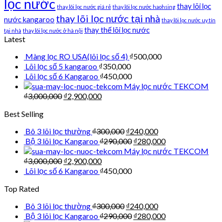
lọc nước
thay lõi lọc
thay lõi lọc nước giá rẻ
thay lõi lọc nước haohsing
thay lõi lọc nước tại nhà
nước kangaroo
thay lõi lọc nước uy tín
thay thế lõi lọc nước
tại nhà
thay lõi lọc nước ở hà nội
Latest
Màng lọc RO USA(lõi lọc số 4)
₫
500,000
Lõi lọc số 5 kangaroo
₫
350,000
Lõi lọc số 6 Kangaroo
₫
450,000
Máy lọc nước TEKCOM
₫
3,000,000
₫
2,900,000
Best Selling
Bô 3 lõi lọc thường
₫
300,000
₫
240,000
Bộ 3 lõi lọc Kangaroo
₫
290,000
₫
280,000
Máy lọc nước TEKCOM
₫
3,000,000
₫
2,900,000
Lõi lọc số 6 Kangaroo
₫
450,000
Top Rated
Bô 3 lõi lọc thường
₫
300,000
₫
240,000
Bộ 3 lõi lọc Kangaroo
₫
290,000
₫
280,000