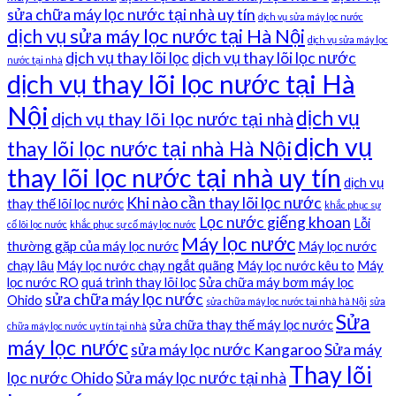
sửa chữa máy lọc nước tại nhà uy tín
dịch vụ sửa máy lọc nước
dịch vụ sửa máy lọc nước tại Hà Nội
dịch vụ sửa máy lọc
dịch vụ thay lõi lọc
dịch vụ thay lõi lọc nước
nước tại nhà
dịch vụ thay lõi lọc nước tại Hà
Nội
dịch vụ
dịch vụ thay lõi lọc nước tại nhà
dịch vụ
thay lõi lọc nước tại nhà Hà Nội
thay lõi lọc nước tại nhà uy tín
dịch vụ
Khi nào cần thay lõi lọc nước
thay thế lõi lọc nước
khắc phục sự
Lọc nước giếng khoan
Lỗi
cố lõi lọc nước
khắc phục sự cố máy lọc nước
Máy lọc nước
thường gặp của máy lọc nước
Máy lọc nước
chạy lâu
Máy lọc nước chạy ngắt quãng
Máy lọc nước kêu to
Máy
lọc nước RO
quá trình thay lõi lọc
Sửa chữa máy bơm máy lọc
sửa chữa máy lọc nước
Ohido
sửa chữa máy lọc nước tại nhà hà Nội
sửa
Sửa
sửa chữa thay thế máy lọc nước
chữa máy lọc nước uy tín tại nhà
máy lọc nước
sửa máy lọc nước Kangaroo
Sửa máy
Thay lõi
lọc nước Ohido
Sửa máy lọc nước tại nhà