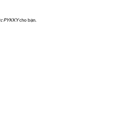
ước PYKKY
cho bạn.