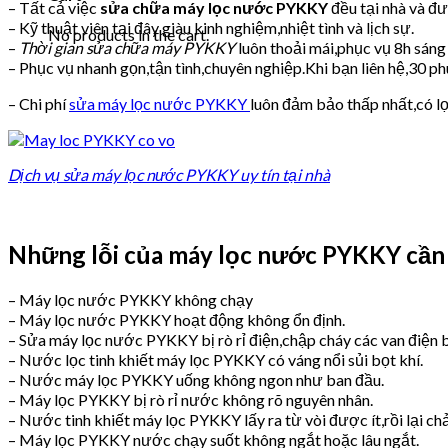
– Tất cả việc
sửa chữa máy lọc nước PYKKY
đều tại nhà và đ
– Kỹ thuật viên tại đây giàu kinh nghiệm,nhiệt tình và lịch sự.
No products in the cart.
–
Thời gian sửa chữa máy PYKKY
luôn thoải mái,phục vụ 8h sáng 
– Phục vụ nhanh gọn,tận tình,chuyên nghiệp.Khi bạn liên hệ,30 p
– Chi phí
sửa máy lọc nước PYKKY
luôn đảm bảo thấp nhất,có lợ
Dịch vụ sửa máy lọc nước PYKKY uy tín tại nhà
Những lỗi của máy lọc nước PYKKY cần
– Máy lọc nước PYKKY không chạy
– Máy lọc nước PYKKY hoạt động không ổn định.
– Sửa máy lọc nước PYKKY bị rò rỉ điện,chập cháy các van điện b
– Nước lọc tinh khiết máy lọc PYKKY có váng nổi sủi bọt khí.
– Nước máy lọc PYKKY uống không ngon như ban đầu.
– Máy lọc PYKKY bị rò rỉ nước không rõ nguyên nhân.
– Nước tinh khiết máy lọc PYKKY lấy ra từ vòi được ít,rồi lại ch
– Máy lọc PYKKY nước chạy suốt không ngắt hoặc lâu ngắt.