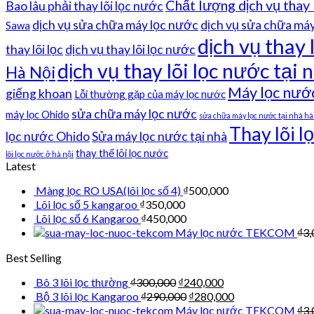
Chất lượng dịch vụ thay 
Bao lâu phải thay lõi lọc nước
dịch vụ sửa chữa máy lọc nước
dịch vụ sửa chữa máy 
Sawa
dịch vụ thay 
thay lõi lọc
dịch vụ thay lõi lọc nước
dịch vụ thay lõi lọc nước tại n
Hà Nội
Máy lọc nướ
giếng khoan
Lỗi thường gặp của máy lọc nước
sửa chữa máy lọc nước
máy lọc Ohido
sửa chữa máy lọc nước tại nhà hà
Thay lõi l
lọc nước Ohido
Sửa máy lọc nước tại nhà
thay thế lõi lọc nước
lõi lọc nước ở hà nội
Latest
Màng lọc RO USA(lõi lọc số 4)
₫
500,000
Lõi lọc số 5 kangaroo
₫
350,000
Lõi lọc số 6 Kangaroo
₫
450,000
Máy lọc nước TEKCOM
₫
3,
Best Selling
Bô 3 lõi lọc thường
₫
300,000
₫
240,000
Bộ 3 lõi lọc Kangaroo
₫
290,000
₫
280,000
Máy lọc nước TEKCOM
₫
3,