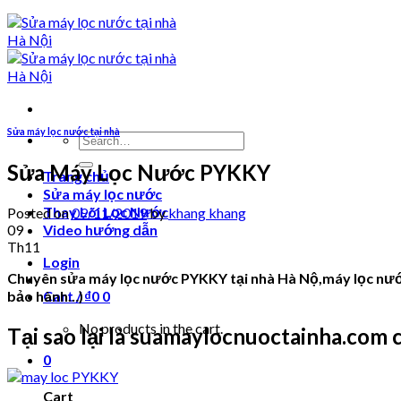
Sửa máy lọc nước tại nhà
Search
for:
Sửa Máy Lọc Nước PYKKY
Trang chủ
Sửa máy lọc nước
Thay Lõi Lọc Nước
Posted on
09/11/2019
by
khang khang
09
Video hướng dẫn
Th11
Login
Chuyên sửa máy lọc nước PYKKY tại nhà Hà Nộ,máy lọc nước
bảo hành…)
Cart /
₫
0
0
No products in the cart.
Tại sao lại là suamaylocnuoctainha.com
0
Cart