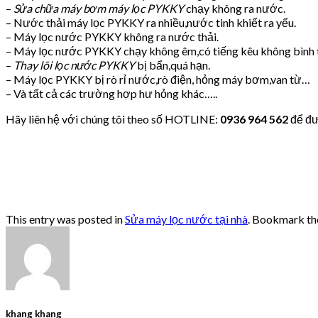
–
Sửa chữa máy bơm máy lọc PYKKY
chạy không ra nước.
– Nước thải máy lọc PYKKY ra nhiều,nước tinh khiết ra yếu.
– Máy lọc nước PYKKY không ra nước thải.
– Máy lọc nước PYKKY chạy không êm,có tiếng kêu không bình
–
Thay lõi lọc nước PYKKY
bị bẩn,quá hạn.
– Máy lọc PYKKY bị rò rỉ nước,rò điện, hỏng máy bơm,van từ…
– Và tất cả các trường hợp hư hỏng khác…..
Hãy liên hệ với chúng tôi theo số HOTLINE:
0936 964 562
để đư
This entry was posted in
Sửa máy lọc nước tại nhà
. Bookmark t
khang khang