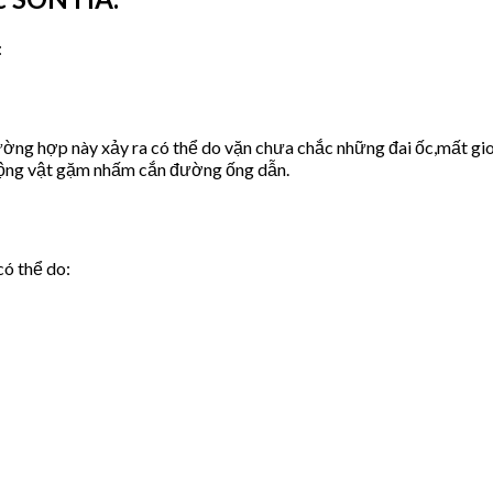
:
ờng hợp này xảy ra có thể do vặn chưa chắc những đai ốc,mất gio
động vật gặm nhấm cắn đường ống dẫn.
có thể do: