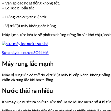
+ Van áp cao hoạt động không tốt.
+ Lõi lọc bị bẩn tắc
+ Hỏng van cơ,van điện từ
+ Vị trí đặt máy không cân bằng
Máy lọc nước kêu to sẽ phát ra những tiếng ồn rất khó chịu,ảnh h
Sửa máy lọc nước SON HA
Máy rung lắc mạnh
Máy bị rung lắc có thể do vị trí đặt máy bị cập kênh, không bằn
chắn và rung lắc khi hoạt động.
Nước thải ra nhiều
Khi máy lọc nước ra nhiều nước thải là do lõi lọc nước số 4 bị tắ
Một nguyên nhân khác dẫn đến nước thải ra nhiều chính là van 