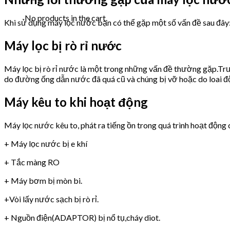
No products in the cart.
Khi sử dụng máy lọc nước bạn có thể gặp một số vấn đề sau đây
Máy lọc bị rò rỉ nước
Máy lọc bị rò rỉ nước là một trong những vấn đề thường gặp.Trư
do đường ống dẫn nước đã quá cũ và chúng bị vỡ hoặc do loai 
Máy kêu to khi hoạt động
Máy lọc nước kêu to, phát ra tiếng ồn trong quá trình hoạt động 
+ Máy lọc nước bị e khí
+ Tắc màng RO
+ Máy bơm bị mòn bi.
+Vòi lấy nước sạch bị rò rỉ.
+ Nguồn điện(ADAPTOR) bị nổ tụ,cháy diot.