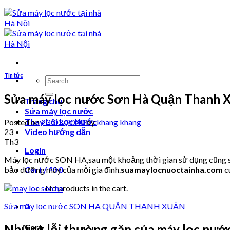
Tin tức
Search
for:
Sửa máy lọc nước Sơn Hà Quận Thanh 
Trang chủ
Sửa máy lọc nước
Thay Lõi Lọc Nước
Posted on
23/03/2020
by
khang khang
23
Video hướng dẫn
Th3
Login
Máy lọc nước SON HA,sau một khoảng thời gian sử dụng cũng sẽ 
bảo dưỡng máy của mỗi gia đình.
suamaylocnuoctainha.com
c
Cart /
₫
0
0
No products in the cart.
Sửa máy lọc nước SON HA QUẬN THANH XUÂN
0
Những lỗi thường gặp của máy lọc nướ
Cart