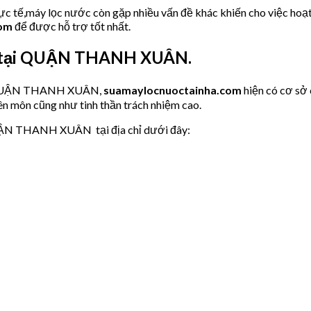
hực tế,máy lọc nước còn gặp nhiều vấn đề khác khiến cho việc hoạ
com
để được hỗ trợ tốt nhất.
A tại QUẬN THANH XUÂN.
ớc QUẬN THANH XUÂN,
suamaylocnuoctainha.com
hiện có cơ sở
ên môn cũng như tinh thần trách nhiệm cao.
QUẬN THANH XUÂN tại địa chỉ dưới đây: