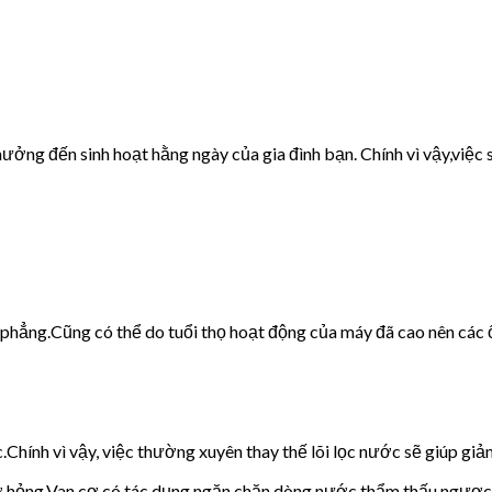
ưởng đến sinh hoạt hằng ngày của gia đình bạn. Chính vì vậy,việc s
g phẳng.Cũng có thể do tuổi thọ hoạt động của máy đã cao nên các 
c.Chính vì vậy, việc thường xuyên thay thế lõi lọc nước sẽ giúp giảm
cơ hỏng.Van cơ có tác dụng ngăn chặn dòng nước thẩm thấu ngược