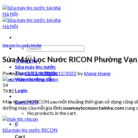
Sửa máy lọc nước tại nhà
Search
for:
Sửa Máy Lọc Nước RICON Phường Vạn
Trang chủ
Sửa máy lọc nước
Thay Lõi Lọc Nước
Posted on
14/12/2022
26/12/2022
by
khang khang
Video hướng dẫn
14
Login
Th12
Máy lọc nước RICON,sau một khoảng thời gian sử dụng cũng sẽ p
Cart /
₫
0
0
dưỡng máy của mỗi gia đình.
suamaylocnuoctainha.com
cung c
No products in the cart.
0
Sửa máy lọc nước RICON
Cart