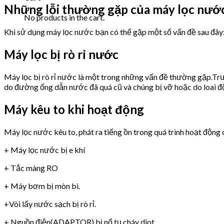
Những lỗi thường gặp của máy lọc nư
No products in the cart.
Khi sử dụng máy lọc nước bạn có thể gặp một số vấn đề sau đây
Máy lọc bị rò rỉ nước
Máy lọc bị rò rỉ nước là một trong những vấn đề thường gặp.Trư
do đường ống dẫn nước đã quá cũ và chúng bị vỡ hoặc do loai 
Máy kêu to khi hoạt động
Máy lọc nước kêu to, phát ra tiếng ồn trong quá trình hoạt động 
+ Máy lọc nước bị e khí
+ Tắc màng RO
+ Máy bơm bị mòn bi.
+Vòi lấy nước sạch bị rò rỉ.
+ Nguồn điện(ADAPTOR) bị nổ tụ,cháy diot.