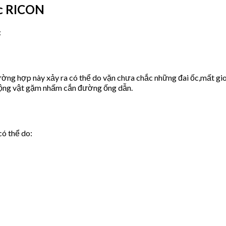
ớc RICON
:
ờng hợp này xảy ra có thể do vặn chưa chắc những đai ốc,mất gio
động vật gặm nhấm cắn đường ống dẫn.
có thể do: