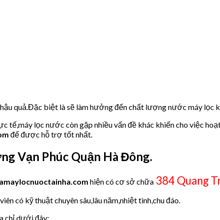
u hậu quả.Đặc biệt là sẽ làm hưởng đến chất lượng nước máy lọc
hực tế,máy lọc nước còn gặp nhiều vấn đề khác khiến cho việc hoạ
com
để được hỗ trợ tốt nhất.
ng Vạn Phúc Quận Hà Đông.
384 Quang T
amaylocnuoctainha.com
hiện có cơ sở chữa
iên có kỹ thuật chuyên sâu,lâu năm,nhiệt tình,chu đáo.
a chỉ dưới đây: