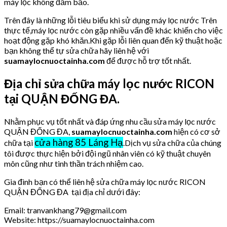
máy lọc không đảm bảo.
Trên đây là những lỗi tiêu biểu khi sử dụng máy lọc nước Trên
thực tế,máy lọc nước còn gặp nhiều vấn đề khác khiến cho việc
hoạt động gặp khó khăn.Khi gặp lỗi liên quan đến kỹ thuật hoặc
bạn không thể tự sửa chữa hãy liên hệ với
suamaylocnuoctainha.com
để được hỗ trợ tốt nhất.
Địa chỉ sửa chữa máy lọc nước RICON
tại QUẬN ĐỐNG ĐA.
Nhằm phục vụ tốt nhất và đáp ứng nhu cầu sửa máy lọc nước
QUẬN ĐỐNG ĐA,
suamaylocnuoctainha.com
hiện có cơ sở
cửa hàng 85 Láng Hạ
chữa tại
.Dịch vụ sửa chữa của chúng
tôi được thực hiện bởi đội ngũ nhân viên có kỹ thuật chuyên
môn cũng như tinh thần trách nhiệm cao.
Gia đình bạn có thể liên hệ sửa chữa máy lọc nước RICON
QUẬN ĐỐNG ĐA tại địa chỉ dưới đây:
Email: tranvankhang79@gmail.com
Website: https://suamaylocnuoctainha.com