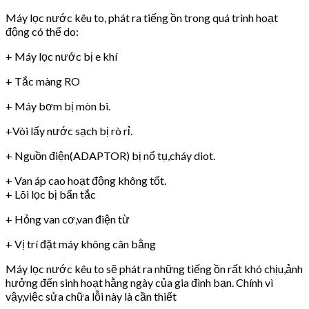
Máy lọc nước kêu to, phát ra tiếng ồn trong quá trình hoạt
động có thể do:
+ Máy lọc nước bị e khí
+ Tắc màng RO
+ Máy bơm bị mòn bi.
+Vòi lấy nước sạch bị rò rỉ.
+ Nguồn điện(ADAPTOR) bị nổ tụ,cháy diot.
+ Van áp cao hoạt động không tốt.
+ Lõi lọc bị bẩn tắc
+ Hỏng van cơ,van điện từ
+ Vị trí đặt máy không cân bằng
Máy lọc nước kêu to sẽ phát ra những tiếng ồn rất khó chịu,ảnh
hưởng đến sinh hoạt hằng ngày của gia đình bạn. Chính vì
vậy,việc sửa chữa lỗi này là cần thiết