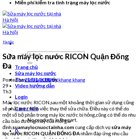
Miễn phí kiểm tra tình trạng máy lọc nước
Tin tức
Search
Sửa máy lọc nước RICON Quận Đống
for:
Đa
Trang chủ
Sửa máy lọc nước
Thay Lõi Lọc Nước
Posted on
29/03/2020
by
khang khang
29
Video hướng dẫn
Th3
Login
Máy lọc nước RICON,sau một khoảng thời gian sử dụng cũng
sẽ phải thực hiện việc thay thế sửa chữa. Điều này có thể do
Cart /
₫
0
0
một số bộ phận trong máy lọc nước bị hỏng,cũng có thể do nhu
No products in the cart.
cầu bảo dưỡng máy của mỗi gia
đình.
suamaylocnuoctainha.com
cung cấp dịch vụ
sửa máy
0
lọc nước RICON QUẬN ĐỐNG ĐA
nhằm đáp ứng nhu cầu