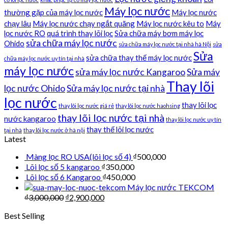
Máy lọc nước
thường gặp của máy lọc nước
Máy lọc nước
chạy lâu
Máy lọc nước chạy ngắt quãng
Máy lọc nước kêu to
Máy
lọc nước RO
quá trình thay lõi lọc
Sửa chữa máy bơm máy lọc
sửa chữa máy lọc nước
Ohido
sửa chữa máy lọc nước tại nhà hà Nội
sửa
Sửa
sửa chữa thay thế máy lọc nước
chữa máy lọc nước uy tín tại nhà
máy lọc nước
sửa máy lọc nước Kangaroo
Sửa máy
Thay lõi
lọc nước Ohido
Sửa máy lọc nước tại nhà
lọc nước
thay lõi lọc
thay lõi lọc nước giá rẻ
thay lõi lọc nước haohsing
thay lõi lọc nước tại nhà
nước kangaroo
thay lõi lọc nước uy tín
thay thế lõi lọc nước
tại nhà
thay lõi lọc nước ở hà nội
Latest
Màng lọc RO USA(lõi lọc số 4)
₫
500,000
Lõi lọc số 5 kangaroo
₫
350,000
Lõi lọc số 6 Kangaroo
₫
450,000
Máy lọc nước TEKCOM
₫
3,000,000
₫
2,900,000
Best Selling