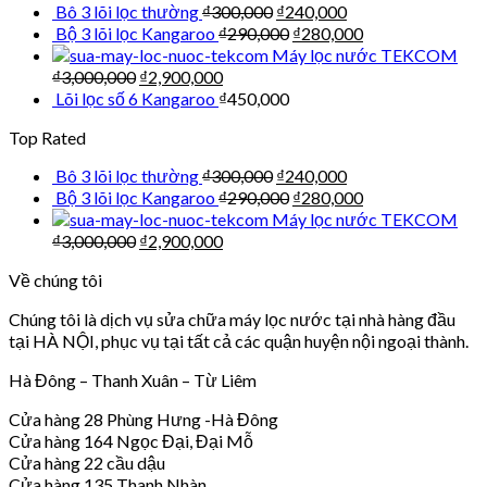
Bô 3 lõi lọc thường
₫
300,000
₫
240,000
Bộ 3 lõi lọc Kangaroo
₫
290,000
₫
280,000
Máy lọc nước TEKCOM
₫
3,000,000
₫
2,900,000
Lõi lọc số 6 Kangaroo
₫
450,000
Top Rated
Bô 3 lõi lọc thường
₫
300,000
₫
240,000
Bộ 3 lõi lọc Kangaroo
₫
290,000
₫
280,000
Máy lọc nước TEKCOM
₫
3,000,000
₫
2,900,000
Về chúng tôi
Chúng tôi là dịch vụ sửa chữa máy lọc nước tại nhà hàng đầu
tại HÀ NỘI, phục vụ tại tất cả các quận huyện nội ngoại thành.
Hà Đông – Thanh Xuân – Từ Liêm
Cửa hàng 28 Phùng Hưng -Hà Đông
Cửa hàng 164 Ngọc Đại, Đại Mỗ
Cửa hàng 22 cầu dậu
Cửa hàng 135 Thanh Nhàn